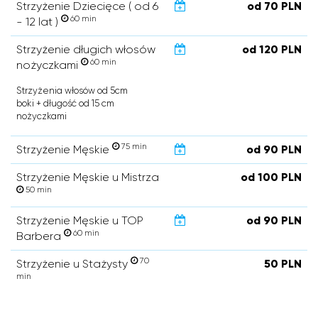
Strzyżenie Dziecięce ( od 6
od 70 PLN
60 min
- 12 lat )
Strzyżenie długich włosów
od 120 PLN
60 min
nożyczkami
Strzyżenia włosów od 5cm
boki + długość od 15 cm
nożyczkami
75 min
Strzyżenie Męskie
od 90 PLN
Strzyżenie Męskie u Mistrza
od 100 PLN
50 min
Strzyżenie Męskie u TOP
od 90 PLN
60 min
Barbera
70
Strzyżenie u Stażysty
50 PLN
min