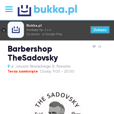
Bukka.pl
Zobacz
Asistapp Sp. z o.o.
Za darmo - w Google Play
Barbershop
TheSadovsky
ul. Juliusza Słowackiego 12, Rzeszów
Teraz zamknięte
Dzisiaj: 9:00 - 20:00