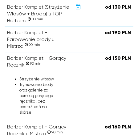
Barber Komplet (Strzyżenie
od 130 PLN
Włosów + Broda) u TOP
80 min
Barbera
Barber Komplet +
od 190 PLN
Farbowanie brody u
90 min
Mistrza
Barber Komplet + Gorący
od 150 PLN
90 min
Ręcznik
Strzyżenie włosów
Trymowanie brody
oraz golenie za
pomocą gorącego
ręcznika( bez
podrażnień na
skórze )
Barber Komplet + Gorący
od 160 PLN
90 min
Ręcznik u Mistrza