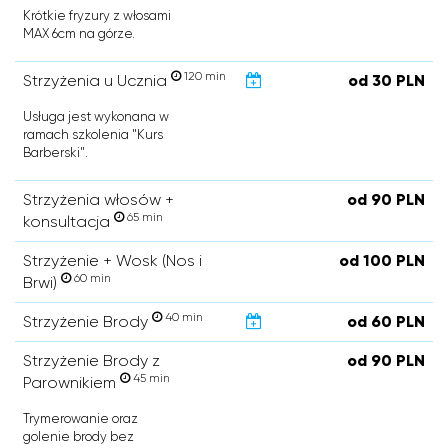
Krótkie fryzury z włosami
MAX 6cm na górze.
120 min
Strzyżenia u Ucznia
od 30 PLN
Usługa jest wykonana w
ramach szkolenia "Kurs
Barberski".
Strzyżenia włosów +
od 90 PLN
65 min
konsultacja
Strzyżenie + Wosk (Nos i
od 100 PLN
60 min
Brwi)
40 min
Strzyżenie Brody
od 60 PLN
Strzyżenie Brody z
od 90 PLN
45 min
Parownikiem
Trymerowanie oraz
golenie brody bez