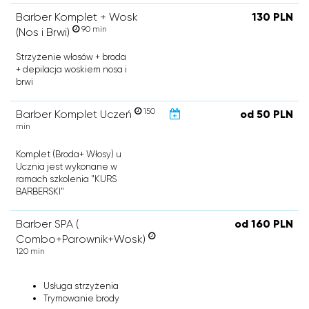
Barber Komplet + Wosk
130 PLN
90 min
(Nos i Brwi)
Strzyżenie włosów + broda
+ depilacja woskiem nosa i
brwi
150
Barber Komplet Uczeń
od 50 PLN
min
Komplet (Broda+ Włosy) u
Ucznia jest wykonane w
ramach szkolenia "KURS
BARBERSKI"
Barber SPA (
od 160 PLN
Combo+Parownik+Wosk)
120 min
Usługa strzyżenia
Trymowanie brody