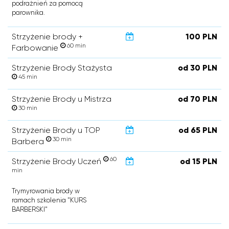
podrażnień za pomocą
parownika.
Strzyżenie brody +
100 PLN
60 min
Farbowanie
Strzyżenie Brody Stażysta
od 30 PLN
45 min
Strzyżenie Brody u Mistrza
od 70 PLN
30 min
Strzyżenie Brody u TOP
od 65 PLN
30 min
Barbera
60
Strzyżenie Brody Uczeń
od 15 PLN
min
Trymyrowania brody w
ramach szkolenia "KURS
BARBERSKI"