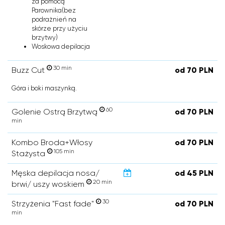
za pomocą
Parownika(bez
podrażnień na
skórze przy użyciu
brzytwy)
Woskowa depilacja
30 min
Buzz Cut
od 70 PLN
Góra i boki maszynką.
60
Golenie Ostrą Brzytwą
od 70 PLN
min
Kombo Broda+Włosy
od 70 PLN
105 min
Stażysta
Męska depilacja nosa/
od 45 PLN
20 min
brwi/ uszy woskiem
30
Strzyżenia "Fast fade"
od 70 PLN
min