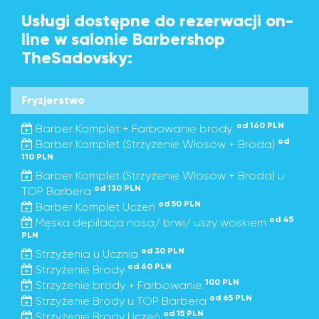
Usługi dostępne do rezerwacji on-
line w salonie Barbershop
TheSadovsky:
Fryzjerstwo
od 160 PLN
Barber Komplet + Farbowanie brody.
od
Barber Komplet (Strzyżenie Włosów + Broda)
110 PLN
Barber Komplet (Strzyżenie Włosów + Broda) u
od 130 PLN
TOP Barbera
od 50 PLN
Barber Komplet Uczeń
od 45
Męska depilacja nosa/ brwi/ uszy woskiem
PLN
od 30 PLN
Strzyżenia u Ucznia
od 60 PLN
Strzyżenie Brody
100 PLN
Strzyżenie brody + Farbowanie
od 65 PLN
Strzyżenie Brody u TOP Barbera
od 15 PLN
Strzyżenie Brody Uczeń