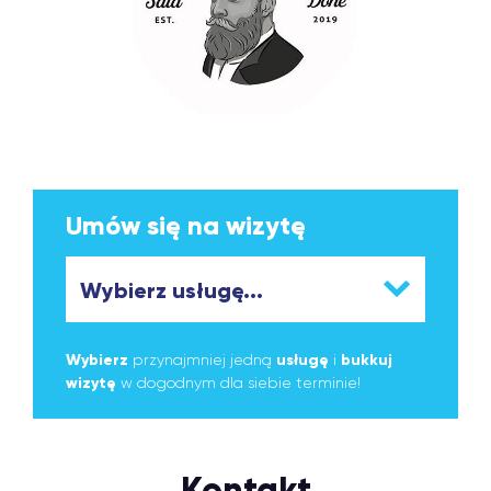
Umów się na wizytę
Wybierz
przynajmniej jedną
usługę
i
bukkuj
wizytę
w dogodnym dla siebie terminie!
Kontakt