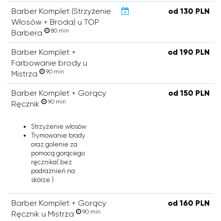
Barber Komplet (Strzyżenie
od 130 PLN
Włosów + Broda) u TOP
80 min
Barbera
Barber Komplet +
od 190 PLN
Farbowanie brody u
90 min
Mistrza
Barber Komplet + Gorący
od 150 PLN
90 min
Ręcznik
Strzyżenie włosów
Trymowanie brody
oraz golenie za
pomocą gorącego
ręcznika( bez
podrażnień na
skórze )
Barber Komplet + Gorący
od 160 PLN
90 min
Ręcznik u Mistrza