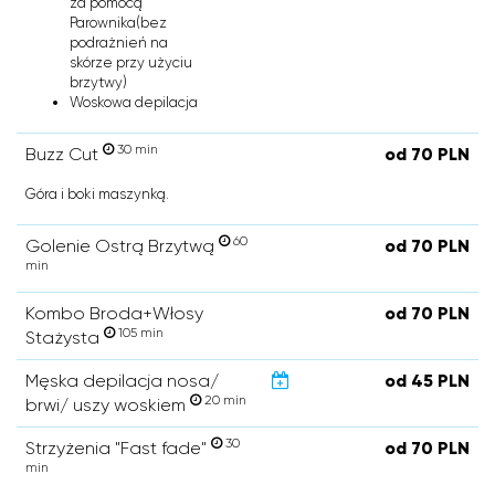
za pomocą
Parownika(bez
podrażnień na
skórze przy użyciu
brzytwy)
Woskowa depilacja
30 min
Buzz Cut
od 70 PLN
Góra i boki maszynką.
60
Golenie Ostrą Brzytwą
od 70 PLN
min
Kombo Broda+Włosy
od 70 PLN
105 min
Stażysta
Męska depilacja nosa/
od 45 PLN
20 min
brwi/ uszy woskiem
30
Strzyżenia "Fast fade"
od 70 PLN
min