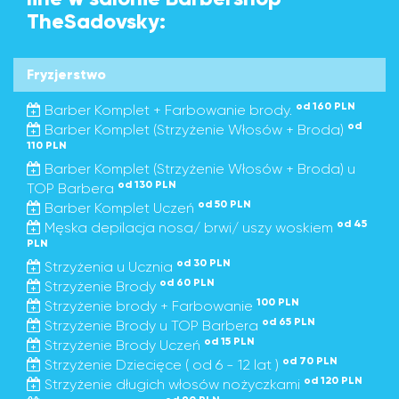
TheSadovsky:
Fryzjerstwo
od 160 PLN
Barber Komplet + Farbowanie brody.
od
Barber Komplet (Strzyżenie Włosów + Broda)
110 PLN
Barber Komplet (Strzyżenie Włosów + Broda) u
od 130 PLN
TOP Barbera
od 50 PLN
Barber Komplet Uczeń
od 45
Męska depilacja nosa/ brwi/ uszy woskiem
PLN
od 30 PLN
Strzyżenia u Ucznia
od 60 PLN
Strzyżenie Brody
100 PLN
Strzyżenie brody + Farbowanie
od 65 PLN
Strzyżenie Brody u TOP Barbera
od 15 PLN
Strzyżenie Brody Uczeń
od 70 PLN
Strzyżenie Dziecięce ( od 6 - 12 lat )
od 120 PLN
Strzyżenie długich włosów nożyczkami