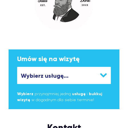
Umów się na wizytę
Wybierz
przynajmniej jedną
usługę
i
bukkuj
wizytę
w dogodnym dla siebie terminie!
Kontakt