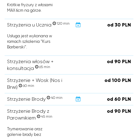
Krótkie fryzury z włosami
MAX 6cm na górze.
120 min
Strzyżenia u Ucznia
od 30 PLN
Usługa jest wykonana w
ramach szkolenia "Kurs
Barberski".
Strzyżenia włosów +
od 90 PLN
65 min
konsultacja
Strzyżenie + Wosk (Nos i
od 100 PLN
60 min
Brwi)
40 min
Strzyżenie Brody
od 60 PLN
Strzyżenie Brody z
od 90 PLN
45 min
Parownikiem
Trymerowanie oraz
golenie brody bez