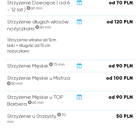
Strzyżenie Dziecięce ( od 6
od 70 PLN
60 min
- 12 lat )
Strzyżenie długich włosów
od 120 PLN
60 min
nożyczkami
Strzyżenia włosów od 5cm
boki + długość od 15 cm
nożyczkami
75 min
Strzyżenie Męskie
od 90 PLN
Strzyżenie Męskie u Mistrza
od 100 PLN
50 min
Strzyżenie Męskie u TOP
od 90 PLN
60 min
Barbera
70
Strzyżenie u Stażysty
50 PLN
min