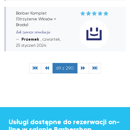
Barber Komplet
(Strzyżenie Włosów +
Broda)
Jak zawsze rewelacja
Przemek
, czwartek,
25 styczeń 2024
69 z 290
Usługi dostępne do rezerwacji on-
line w salonie Barbershop