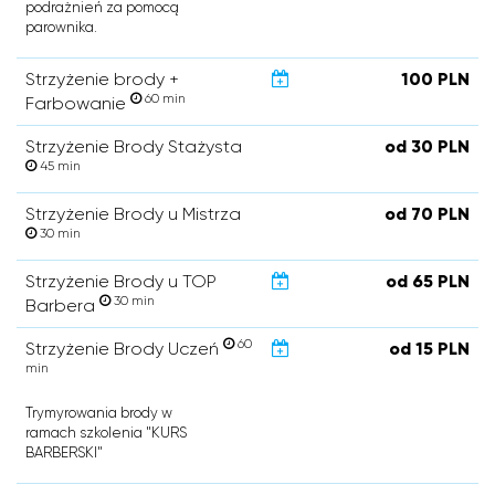
podrażnień za pomocą
parownika.
Strzyżenie brody +
100 PLN
60 min
Farbowanie
Strzyżenie Brody Stażysta
od 30 PLN
45 min
Strzyżenie Brody u Mistrza
od 70 PLN
30 min
Strzyżenie Brody u TOP
od 65 PLN
30 min
Barbera
60
Strzyżenie Brody Uczeń
od 15 PLN
min
Trymyrowania brody w
ramach szkolenia "KURS
BARBERSKI"