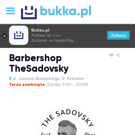
Bukka.pl
Zobacz
Asistapp Sp. z o.o.
Za darmo - w Google Play
Barbershop
TheSadovsky
ul. Juliusza Słowackiego 12, Rzeszów
Teraz zamknięte
Dzisiaj: 9:00 - 20:00