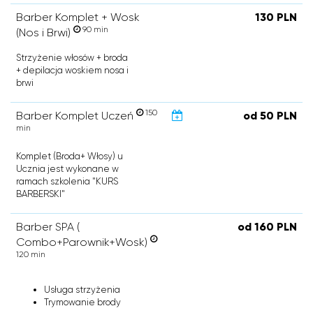
Barber Komplet + Wosk
130 PLN
90 min
(Nos i Brwi)
Strzyżenie włosów + broda
+ depilacja woskiem nosa i
brwi
150
Barber Komplet Uczeń
od 50 PLN
min
Komplet (Broda+ Włosy) u
Ucznia jest wykonane w
ramach szkolenia "KURS
BARBERSKI"
Barber SPA (
od 160 PLN
Combo+Parownik+Wosk)
120 min
Usługa strzyżenia
Trymowanie brody