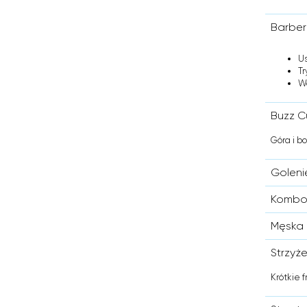
Barber
U
Tr
W
Buzz C
Góra i b
Goleni
Kombo
Męska 
Strzyż
Krótkie 