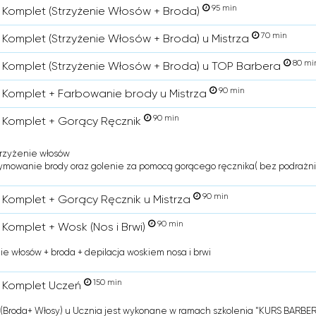
95 min
 Komplet (Strzyżenie Włosów + Broda)
70 min
 Komplet (Strzyżenie Włosów + Broda) u Mistrza
80 mi
 Komplet (Strzyżenie Włosów + Broda) u TOP Barbera
90 min
 Komplet + Farbowanie brody u Mistrza
90 min
 Komplet + Gorący Ręcznik
trzyżenie włosów
ymowanie brody oraz golenie za pomocą gorącego ręcznika( bez podrażni
90 min
 Komplet + Gorący Ręcznik u Mistrza
90 min
 Komplet + Wosk (Nos i Brwi)
ie włosów + broda + depilacja woskiem nosa i brwi
150 min
 Komplet Uczeń
(Broda+ Włosy) u Ucznia jest wykonane w ramach szkolenia "KURS BARBER