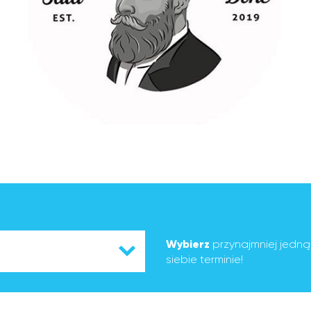
Wybierz
przynajmniej jedn
siebie terminie!