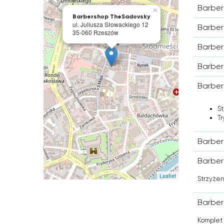
Barber
×
Barbershop TheSadovsky
ul. Juliusza Słowackiego 12
Barber
35-060 Rzeszów
Barber
Barber
Barber
S
Tr
Barber
Barber
Leaflet
Strzyżen
Barber
Komplet 