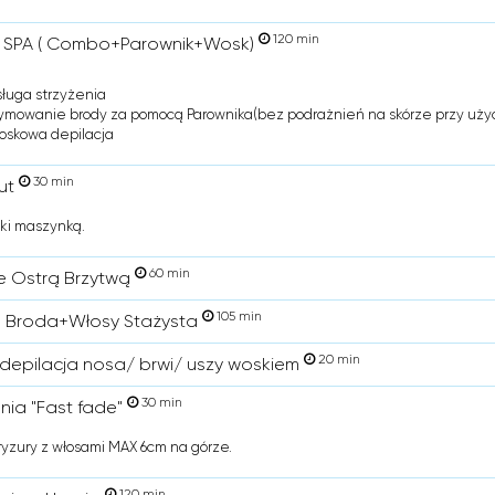
120 min
 SPA ( Combo+Parownik+Wosk)
sługa strzyżenia
ymowanie brody za pomocą Parownika(bez podrażnień na skórze przy użyc
oskowa depilacja
30 min
ut
oki maszynką.
60 min
e Ostrą Brzytwą
105 min
 Broda+Włosy Stażysta
20 min
depilacja nosa/ brwi/ uszy woskiem
30 min
enia "Fast fade"
fryzury z włosami MAX 6cm na górze.
120 min