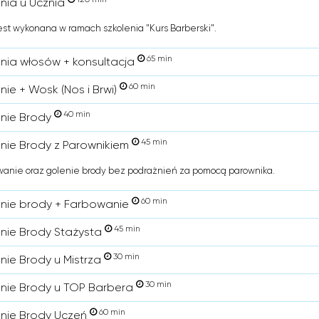
enia u Ucznia
est wykonana w ramach szkolenia "Kurs Barberski".
65 min
enia włosów + konsultacja
60 min
nie + Wosk (Nos i Brwi)
40 min
enie Brody
45 min
enie Brody z Parownikiem
anie oraz golenie brody bez podrażnień za pomocą parownika.
60 min
enie brody + Farbowanie
45 min
enie Brody Stażysta
30 min
enie Brody u Mistrza
30 min
enie Brody u TOP Barbera
60 min
enie Brody Uczeń