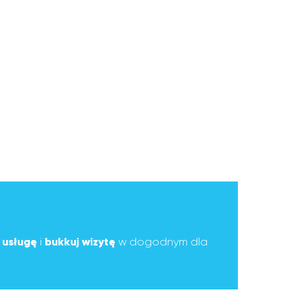
ą
usługę
i
bukkuj wizytę
w dogodnym dla