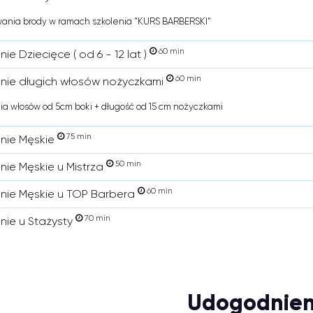
ania brody w ramach szkolenia "KURS BARBERSKI"
60 min
nie Dziecięce ( od 6 - 12 lat )
60 min
enie długich włosów nożyczkami
ia włosów od 5cm boki + długość od 15 cm nożyczkami
75 min
enie Męskie
50 min
enie Męskie u Mistrza
60 min
enie Męskie u TOP Barbera
70 min
enie u Stażysty
Udogodnien