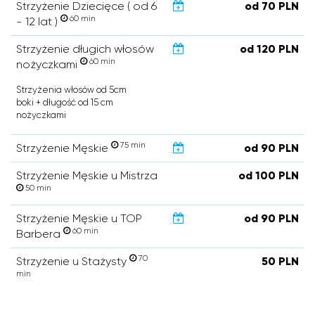
Strzyżenie Dziecięce ( od 6
od 70 PLN
60 min
- 12 lat )
Strzyżenie długich włosów
od 120 PLN
60 min
nożyczkami
Strzyżenia włosów od 5cm
boki + długość od 15 cm
nożyczkami
75 min
Strzyżenie Męskie
od 90 PLN
Strzyżenie Męskie u Mistrza
od 100 PLN
50 min
Strzyżenie Męskie u TOP
od 90 PLN
60 min
Barbera
70
Strzyżenie u Stażysty
50 PLN
min