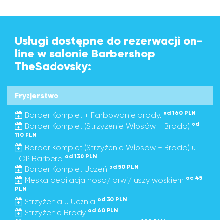
Usługi dostępne do rezerwacji on-
line w salonie Barbershop
TheSadovsky:
Fryzjerstwo
od 160 PLN
Barber Komplet + Farbowanie brody.
od
Barber Komplet (Strzyżenie Włosów + Broda)
110 PLN
Barber Komplet (Strzyżenie Włosów + Broda) u
od 130 PLN
TOP Barbera
od 50 PLN
Barber Komplet Uczeń
od 45
Męska depilacja nosa/ brwi/ uszy woskiem
PLN
od 30 PLN
Strzyżenia u Ucznia
od 60 PLN
Strzyżenie Brody