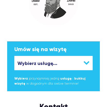
Umów się na wizytę
Wybierz
przynajmniej jedną
usługę
i
bukkuj
wizytę
w dogodnym dla siebie terminie!
Kontakt