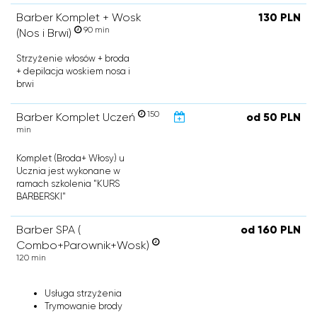
Barber Komplet + Wosk
130 PLN
90 min
(Nos i Brwi)
Strzyżenie włosów + broda
+ depilacja woskiem nosa i
brwi
150
Barber Komplet Uczeń
od 50 PLN
min
Komplet (Broda+ Włosy) u
Ucznia jest wykonane w
ramach szkolenia "KURS
BARBERSKI"
Barber SPA (
od 160 PLN
Combo+Parownik+Wosk)
120 min
Usługa strzyżenia
Trymowanie brody