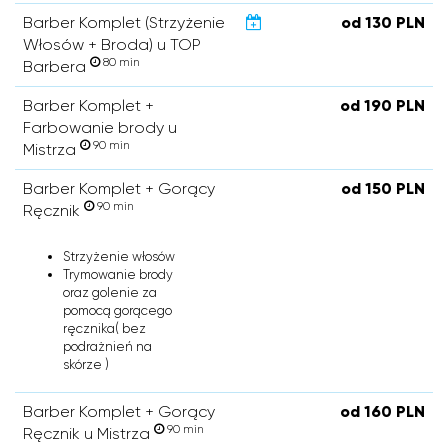
Barber Komplet (Strzyżenie
od 130 PLN
Włosów + Broda) u TOP
80 min
Barbera
Barber Komplet +
od 190 PLN
Farbowanie brody u
90 min
Mistrza
Barber Komplet + Gorący
od 150 PLN
90 min
Ręcznik
Strzyżenie włosów
Trymowanie brody
oraz golenie za
pomocą gorącego
ręcznika( bez
podrażnień na
skórze )
Barber Komplet + Gorący
od 160 PLN
90 min
Ręcznik u Mistrza