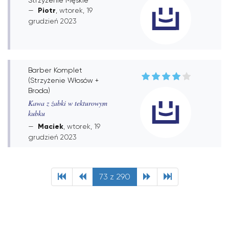
Piotr
, wtorek, 19
grudzień 2023
Barber Komplet
(Strzyżenie Włosów +
Broda)
Kawa z żabki w tekturowym
kubku
Maciek
, wtorek, 19
grudzień 2023
73 z 290