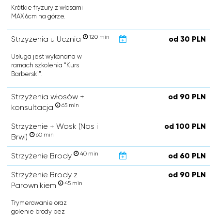
Krótkie fryzury z włosami
MAX 6cm na górze.
120 min
Strzyżenia u Ucznia
od 30 PLN
Usługa jest wykonana w
ramach szkolenia "Kurs
Barberski".
Strzyżenia włosów +
od 90 PLN
65 min
konsultacja
Strzyżenie + Wosk (Nos i
od 100 PLN
60 min
Brwi)
40 min
Strzyżenie Brody
od 60 PLN
Strzyżenie Brody z
od 90 PLN
45 min
Parownikiem
Trymerowanie oraz
golenie brody bez