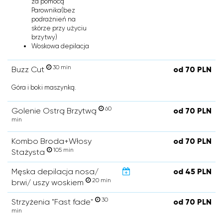
za pomocą
Parownika(bez
podrażnień na
skórze przy użyciu
brzytwy)
Woskowa depilacja
30 min
Buzz Cut
od 70 PLN
Góra i boki maszynką.
60
Golenie Ostrą Brzytwą
od 70 PLN
min
Kombo Broda+Włosy
od 70 PLN
105 min
Stażysta
Męska depilacja nosa/
od 45 PLN
20 min
brwi/ uszy woskiem
30
Strzyżenia "Fast fade"
od 70 PLN
min