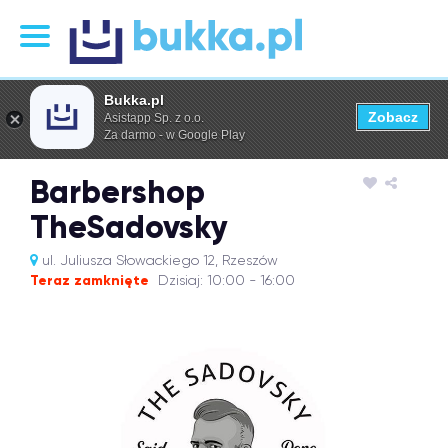
Bukka.pl
Zobacz
Asistapp Sp. z o.o.
Za darmo - w Google Play
Barbershop
TheSadovsky
ul. Juliusza Słowackiego 12, Rzeszów
Teraz zamknięte
Dzisiaj: 10:00 - 16:00