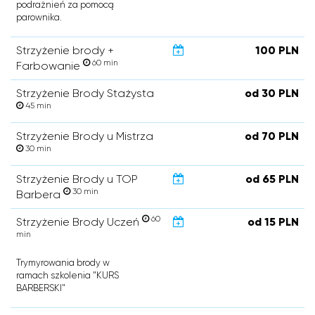
podrażnień za pomocą
parownika.
Strzyżenie brody +
100 PLN
60 min
Farbowanie
Strzyżenie Brody Stażysta
od 30 PLN
45 min
Strzyżenie Brody u Mistrza
od 70 PLN
30 min
Strzyżenie Brody u TOP
od 65 PLN
30 min
Barbera
60
Strzyżenie Brody Uczeń
od 15 PLN
min
Trymyrowania brody w
ramach szkolenia "KURS
BARBERSKI"