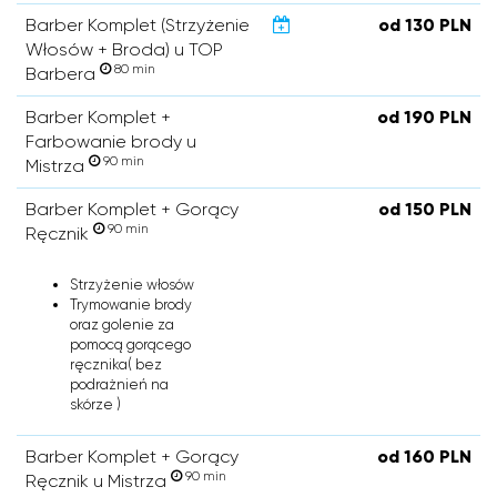
Barber Komplet (Strzyżenie
od 130 PLN
Włosów + Broda) u TOP
80 min
Barbera
Barber Komplet +
od 190 PLN
Farbowanie brody u
90 min
Mistrza
Barber Komplet + Gorący
od 150 PLN
90 min
Ręcznik
Strzyżenie włosów
Trymowanie brody
oraz golenie za
pomocą gorącego
ręcznika( bez
podrażnień na
skórze )
Barber Komplet + Gorący
od 160 PLN
90 min
Ręcznik u Mistrza