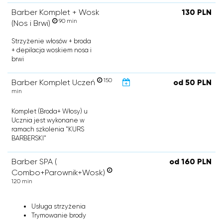
Barber Komplet + Wosk
130 PLN
90 min
(Nos i Brwi)
Strzyżenie włosów + broda
+ depilacja woskiem nosa i
brwi
150
Barber Komplet Uczeń
od 50 PLN
min
Komplet (Broda+ Włosy) u
Ucznia jest wykonane w
ramach szkolenia "KURS
BARBERSKI"
Barber SPA (
od 160 PLN
Combo+Parownik+Wosk)
120 min
Usługa strzyżenia
Trymowanie brody