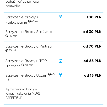
podrażnień za pomocą
parownika.
Strzyżenie brody +
100 PLN
60 min
Farbowanie
Strzyżenie Brody Stażysta
od 30 PLN
45 min
Strzyżenie Brody u Mistrza
od 70 PLN
30 min
Strzyżenie Brody u TOP
od 65 PLN
30 min
Barbera
60
Strzyżenie Brody Uczeń
od 15 PLN
min
Trymyrowania brody w
ramach szkolenia "KURS
BARBERSKI"