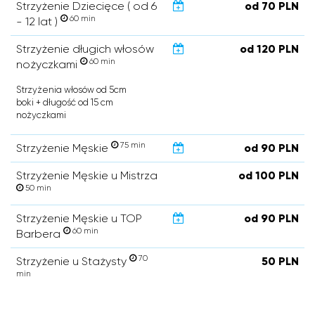
Strzyżenie Dziecięce ( od 6
od 70 PLN
60 min
- 12 lat )
Strzyżenie długich włosów
od 120 PLN
60 min
nożyczkami
Strzyżenia włosów od 5cm
boki + długość od 15 cm
nożyczkami
75 min
Strzyżenie Męskie
od 90 PLN
Strzyżenie Męskie u Mistrza
od 100 PLN
50 min
Strzyżenie Męskie u TOP
od 90 PLN
60 min
Barbera
70
Strzyżenie u Stażysty
50 PLN
min