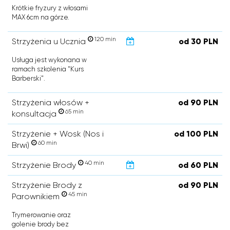
Krótkie fryzury z włosami
MAX 6cm na górze.
120 min
Strzyżenia u Ucznia
od 30 PLN
Usługa jest wykonana w
ramach szkolenia "Kurs
Barberski".
Strzyżenia włosów +
od 90 PLN
65 min
konsultacja
Strzyżenie + Wosk (Nos i
od 100 PLN
60 min
Brwi)
40 min
Strzyżenie Brody
od 60 PLN
Strzyżenie Brody z
od 90 PLN
45 min
Parownikiem
Trymerowanie oraz
golenie brody bez