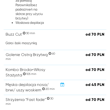
za pomocą
Parownika(bez
podrażnień na
skórze przy użyciu
brzytwy)
Woskowa depilacja
30 min
Buzz Cut
od 70 PLN
Góra i boki maszynką.
60
Golenie Ostrą Brzytwą
od 70 PLN
min
Kombo Broda+Włosy
od 70 PLN
105 min
Stażysta
Męska depilacja nosa/
od 45 PLN
20 min
brwi/ uszy woskiem
30
Strzyżenia "Fast fade"
od 70 PLN
min