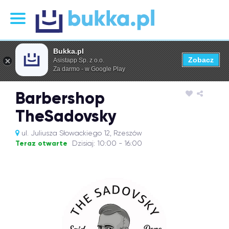
Bukka.pl
Zobacz
Asistapp Sp. z o.o.
Za darmo - w Google Play
Barbershop
TheSadovsky
ul. Juliusza Słowackiego 12, Rzeszów
Teraz otwarte
Dzisiaj: 10:00 - 16:00