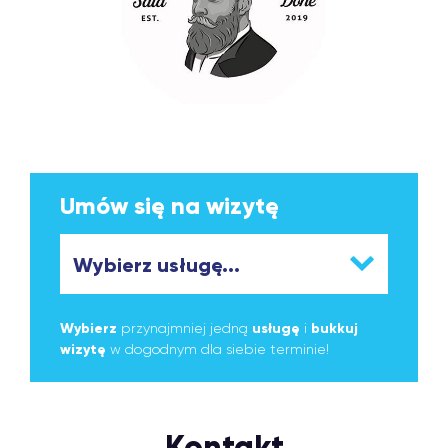
Umów się na wizytę
Wybierz
przynajmniej jedną
usługę
i
bukkuj
wizytę
w dogodnym dla siebie terminie!
Kontakt