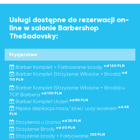
Usługi dostępne do rezerwacji on-
line w salonie Barbershop
TheSadovsky:
Fryzjerstwo
od 160 PLN
Barber Komplet + Farbowanie brody.
od
Barber Komplet (Strzyżenie Włosów + Broda)
110 PLN
Barber Komplet (Strzyżenie Włosów + Broda) u
od 130 PLN
TOP Barbera
od 50 PLN
Barber Komplet Uczeń
od 45
Męska depilacja nosa/ brwi/ uszy woskiem
PLN
od 30 PLN
Strzyżenia u Ucznia
od 60 PLN
Strzyżenie Brody
100 PLN
Strzyżenie brody + Farbowanie