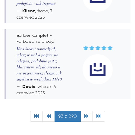
podejście - tak trzymać
Klient
, środa, 7
czerwiec 2023
Barber Komplet +
Farbowanie brody.
Ktoś kiedyś powiedział,
uderz w stół a nożyce się
odezwą, podobnie jest z
Marcinem, idź do niego a
nie przestaniesz słyszeć jak
zajebiscie wygladasz 11/10
Dawid
, wtorek, 6
czerwiec 2023
93 z 290