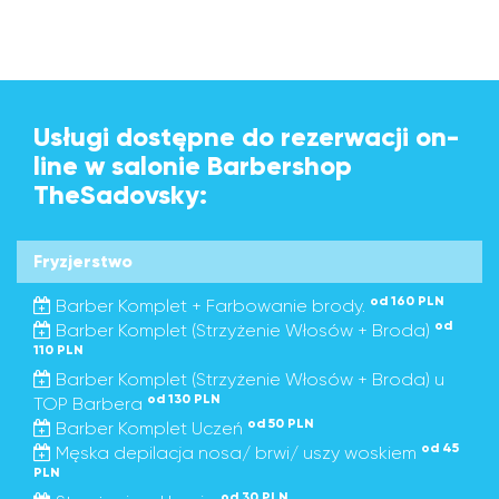
Usługi dostępne do rezerwacji on-
line w salonie Barbershop
TheSadovsky:
Fryzjerstwo
od 160 PLN
Barber Komplet + Farbowanie brody.
od
Barber Komplet (Strzyżenie Włosów + Broda)
110 PLN
Barber Komplet (Strzyżenie Włosów + Broda) u
od 130 PLN
TOP Barbera
od 50 PLN
Barber Komplet Uczeń
od 45
Męska depilacja nosa/ brwi/ uszy woskiem
PLN
od 30 PLN