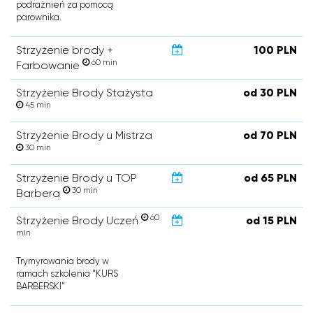
podrażnień za pomocą
parownika.
Strzyżenie brody +
100 PLN
60 min
Farbowanie
Strzyżenie Brody Stażysta
od 30 PLN
45 min
Strzyżenie Brody u Mistrza
od 70 PLN
30 min
Strzyżenie Brody u TOP
od 65 PLN
30 min
Barbera
60
Strzyżenie Brody Uczeń
od 15 PLN
min
Trymyrowania brody w
ramach szkolenia "KURS
BARBERSKI"