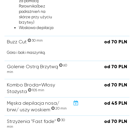
za pomocą
Parownika(bez
podrażnień na
skórze przy użyciu
brzytwy)
Woskowa depilacja
30 min
Buzz Cut
od 70 PLN
Góra i boki maszynką.
60
Golenie Ostrą Brzytwą
od 70 PLN
min
Kombo Broda+Włosy
od 70 PLN
105 min
Stażysta
Męska depilacja nosa/
od 45 PLN
20 min
brwi/ uszy woskiem
30
Strzyżenia "Fast fade"
od 70 PLN
min