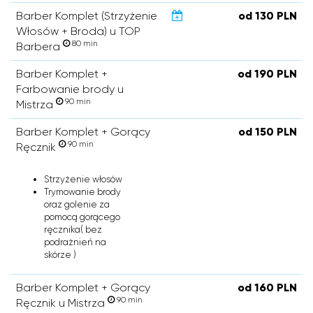
Barber Komplet (Strzyżenie
od 130 PLN
Włosów + Broda) u TOP
80 min
Barbera
Barber Komplet +
od 190 PLN
Farbowanie brody u
90 min
Mistrza
Barber Komplet + Gorący
od 150 PLN
90 min
Ręcznik
Strzyżenie włosów
Trymowanie brody
oraz golenie za
pomocą gorącego
ręcznika( bez
podrażnień na
skórze )
Barber Komplet + Gorący
od 160 PLN
90 min
Ręcznik u Mistrza