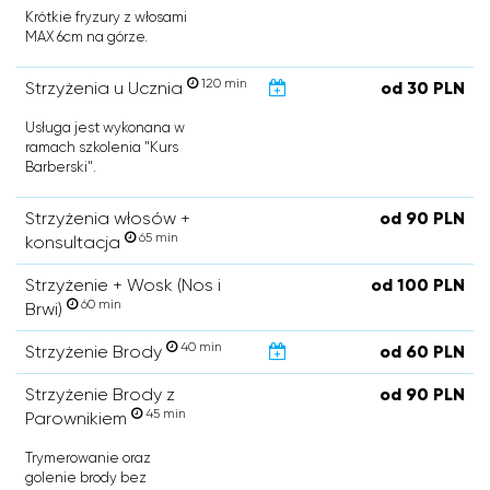
Krótkie fryzury z włosami
MAX 6cm na górze.
120 min
Strzyżenia u Ucznia
od 30 PLN
Usługa jest wykonana w
ramach szkolenia "Kurs
Barberski".
Strzyżenia włosów +
od 90 PLN
65 min
konsultacja
Strzyżenie + Wosk (Nos i
od 100 PLN
60 min
Brwi)
40 min
Strzyżenie Brody
od 60 PLN
Strzyżenie Brody z
od 90 PLN
45 min
Parownikiem
Trymerowanie oraz
golenie brody bez