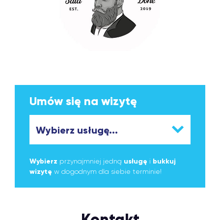
Umów się na wizytę
Wybierz
przynajmniej jedną
usługę
i
bukkuj
wizytę
w dogodnym dla siebie terminie!
Kontakt