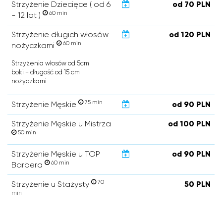
Strzyżenie Dziecięce ( od 6
od 70 PLN
60 min
- 12 lat )
Strzyżenie długich włosów
od 120 PLN
60 min
nożyczkami
Strzyżenia włosów od 5cm
boki + długość od 15 cm
nożyczkami
75 min
Strzyżenie Męskie
od 90 PLN
Strzyżenie Męskie u Mistrza
od 100 PLN
50 min
Strzyżenie Męskie u TOP
od 90 PLN
60 min
Barbera
70
Strzyżenie u Stażysty
50 PLN
min