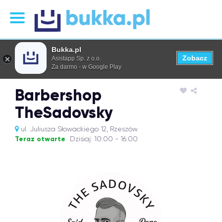
Bukka.pl
Zobacz
Asistapp Sp. z o.o.
Za darmo - w Google Play
Barbershop
TheSadovsky
ul. Juliusza Słowackiego 12, Rzeszów
Teraz otwarte
Dzisiaj: 10:00 - 16:00