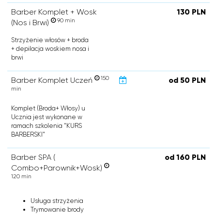
Barber Komplet + Wosk
130 PLN
90 min
(Nos i Brwi)
Strzyżenie włosów + broda
+ depilacja woskiem nosa i
brwi
150
Barber Komplet Uczeń
od 50 PLN
min
Komplet (Broda+ Włosy) u
Ucznia jest wykonane w
ramach szkolenia "KURS
BARBERSKI"
Barber SPA (
od 160 PLN
Combo+Parownik+Wosk)
120 min
Usługa strzyżenia
Trymowanie brody