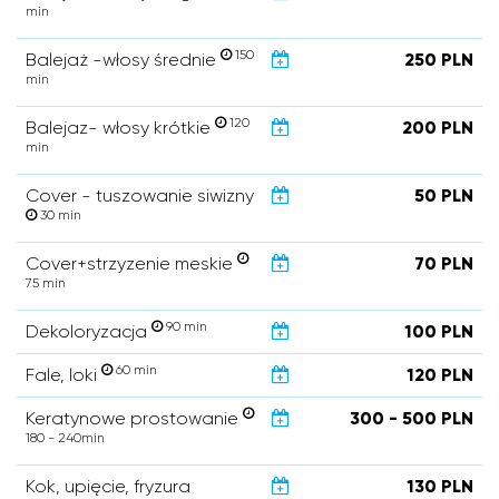
min
150
Balejaż -włosy średnie
250 PLN
min
120
Balejaz- włosy krótkie
200 PLN
min
Cover - tuszowanie siwizny
50 PLN
30 min
Cover+strzyzenie meskie
70 PLN
75 min
90 min
Dekoloryzacja
100 PLN
60 min
Fale, loki
120 PLN
Keratynowe prostowanie
300 - 500 PLN
180 - 240min
Kok, upięcie, fryzura
130 PLN