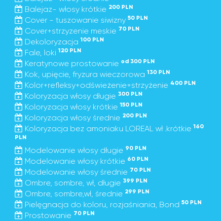
200 PLN
Balejaz- włosy krótkie
50 PLN
Cover - tuszowanie siwizny
70 PLN
Cover+strzyzenie meskie
100 PLN
Dekoloryzacja
120 PLN
Fale, loki
od 300 PLN
Keratynowe prostowanie
130 PLN
Kok, upięcie, fryzura wieczorowa
400 PLN
Kolor+refleksy+odświeżenie+strzyżenie
300 PLN
Koloryzacja włosy długie
150 PLN
Koloryzacja włosy krótkie
200 PLN
Koloryzacja włosy średnie
160
Koloryzacja bez amoniaku LOREAL wł .krótkie
PLN
90 PLN
Modelowanie włosy długie
60 PLN
Modelowanie włosy krótkie
70 PLN
Modelowanie włosy średnie
399 PLN
Ombre, sombre, wł, długie
299 PLN
Ombre, sombre,wł, średnie
50 PLN
Pielęgnacja do koloru, rozjaśniania, Bond
70 PLN
Prostowanie