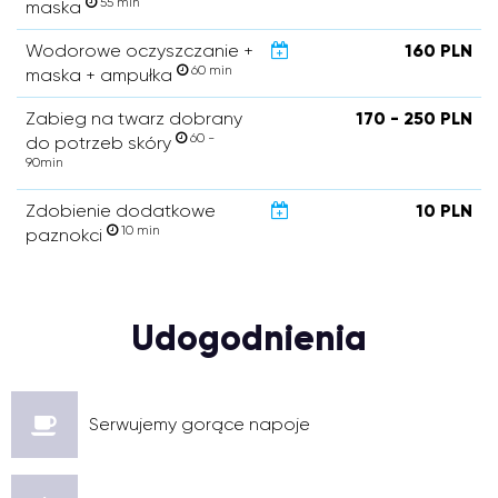
55 min
maska
Wodorowe oczyszczanie +
160 PLN
60 min
maska + ampułka
Zabieg na twarz dobrany
170 - 250 PLN
60 -
do potrzeb skóry
90min
Zdobienie dodatkowe
10 PLN
10 min
paznokci
Udogodnienia
Serwujemy gorące napoje