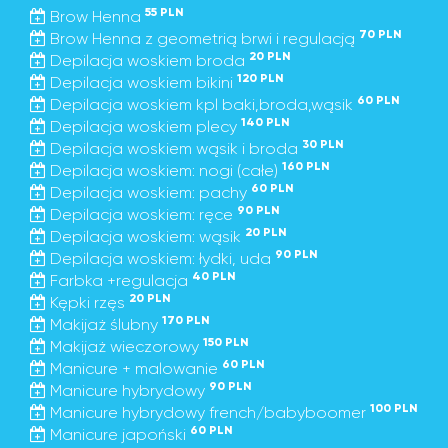
55 PLN
Brow Henna
70 PLN
Brow Henna z geometrią brwi i regulacją
20 PLN
Depilacja woskiem broda
120 PLN
Depilacja woskiem bikini
60 PLN
Depilacja woskiem kpl baki,broda,wąsik
140 PLN
Depilacja woskiem plecy
30 PLN
Depilacja woskiem wąsik i broda
160 PLN
Depilacja woskiem: nogi (całe)
60 PLN
Depilacja woskiem: pachy
90 PLN
Depilacja woskiem: ręce
20 PLN
Depilacja woskiem: wąsik
90 PLN
Depilacja woskiem: łydki, uda
40 PLN
Farbka +regulacja
20 PLN
Kępki rzęs
170 PLN
Makijaż ślubny
150 PLN
Makijaż wieczorowy
60 PLN
Manicure + malowanie
90 PLN
Manicure hybrydowy
100 PLN
Manicure hybrydowy french/babyboomer
60 PLN
Manicure japoński