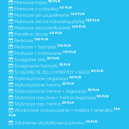
50 PLN
Manicure męski
60 PLN
Manicure z odżywką
140 PLN
Manicure żel uzupełnienie
120 PLN
Manicure żel na naturalną płytkę
160 PLN
Manicure żel przedłużanie
40 PLN
Parafina: dłonie
100 PLN
Pedicure
130 PLN
Pedicure + hybryda
110 PLN
Pedicure + malowanie
50 PLN
Ściąganie żelu
35 PLN
Ściągnięcie hybrydy
80 PLN
ŚCIĄGNIĘCIE ŻELU/HYBRYDY + BAZA
20 PLN
Stylizacja brwi ,regulacja
20 PLN
Stylizacja brwi: henna
35 PLN
Stylizacja brwi: henna + regulacja
50 PLN
Stylizacja rzęs,brwi + henna,regulacja
20 PLN
Stylizacja rzęs: henna
160
Wodorowe oczyszczanie + maska + ampułka
PLN
10 PLN
Zdobienie dodatkowe paznokci