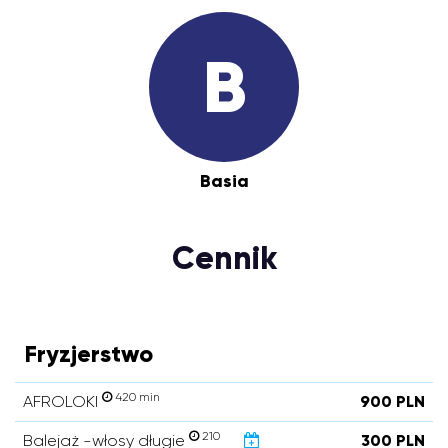
B
Basia
Cennik
Fryzjerstwo
420 min
AFROLOKI
900 PLN
210
Balejaż -włosy długie
300 PLN