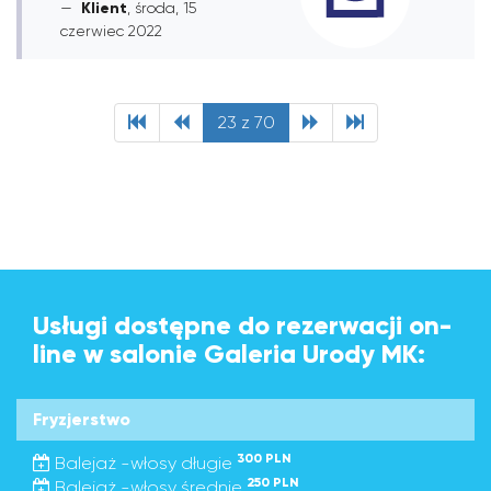
Klient
, środa, 15
czerwiec 2022
23 z 70
Usługi dostępne do rezerwacji on-
line w salonie Galeria Urody MK:
Fryzjerstwo
300 PLN
Balejaż -włosy długie
250 PLN
Balejaż -włosy średnie