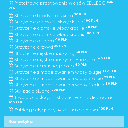
500
Proteinowe prostowanie włosów BELLECO
PLN
30 PLN
Strzyzenie brody maszynka
100 PLN
Strzyżenie damskie włosy długie
70 PLN
Strzyżenie damskie włosy krótkie
80 PLN
Strzyżenie damskie włosy średnie
40 PLN
Strzyżenie dziecka
20 PLN
Strzyżenie grzywki
30 PLN
Strzyżenie męskie maszynką
40 PLN
Strzyżenie męskie maszynka +nożyczki
60 PLN
Strzyżenie na sucho, prosto
130 PLN
Strzyżenie z modelowaniem włosy długie
75 PLN
Strzyżenie z modelowaniem włosy krótkie
90 PLN
Strzyżenie z modelowaniem włosy średnie
200 PLN
Stylizacja ślubna
Trwała ondulacja + strzyżenie + modelowanie
100 PLN
100 PLN
Zabieg pielęgnacyjny sauna ozonowa
Kosmetyka