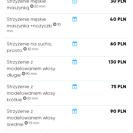
Strzyżenie męskie
30 PLN
20 min
maszynką
Strzyżenie męskie
40 PLN
30
maszynka +nożyczki
min
Strzyżenie na sucho,
60 PLN
30 min
prosto
Strzyżenie z
130 PLN
modelowaniem włosy
90 min
długie
Strzyżenie z
75 PLN
modelowaniem włosy
60 min
krótkie
Strzyżenie z
90 PLN
modelowaniem włosy
75 min
średnie