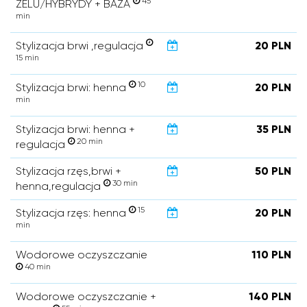
45
ŻELU/HYBRYDY + BAZA
min
Stylizacja brwi ,regulacja
20 PLN
15 min
10
Stylizacja brwi: henna
20 PLN
min
Stylizacja brwi: henna +
35 PLN
20 min
regulacja
Stylizacja rzęs,brwi +
50 PLN
30 min
henna,regulacja
15
Stylizacja rzęs: henna
20 PLN
min
Wodorowe oczyszczanie
110 PLN
40 min
Wodorowe oczyszczanie +
140 PLN