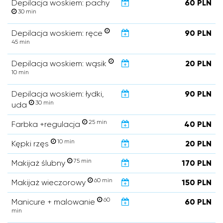
Depilacja woskiem: pachy
60 PLN
30 min
Depilacja woskiem: ręce
90 PLN
45 min
Depilacja woskiem: wąsik
20 PLN
10 min
Depilacja woskiem: łydki,
90 PLN
30 min
uda
25 min
Farbka +regulacja
40 PLN
10 min
Kępki rzęs
20 PLN
75 min
Makijaż ślubny
170 PLN
60 min
Makijaż wieczorowy
150 PLN
60
Manicure + malowanie
60 PLN
min