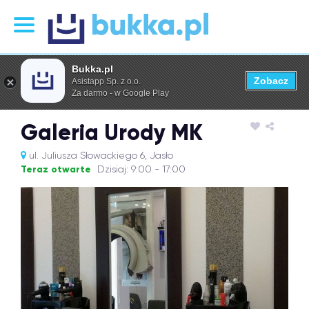
Bukka.pl
Zobacz
Asistapp Sp. z o.o.
Za darmo - w Google Play
Galeria Urody MK
ul. Juliusza Słowackiego 6, Jasło
Teraz otwarte
Dzisiaj: 9:00 - 17:00