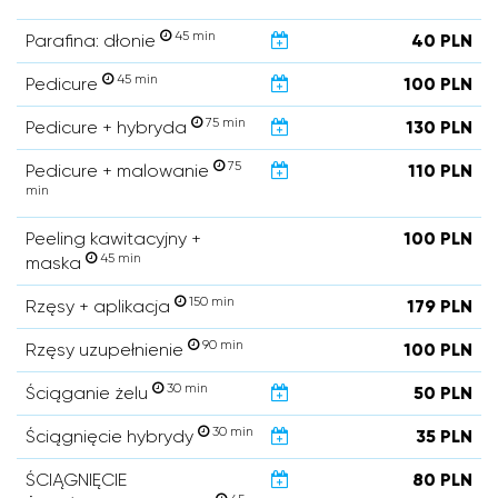
45 min
Parafina: dłonie
40 PLN
45 min
Pedicure
100 PLN
75 min
Pedicure + hybryda
130 PLN
75
Pedicure + malowanie
110 PLN
min
Peeling kawitacyjny +
100 PLN
45 min
maska
150 min
Rzęsy + aplikacja
179 PLN
90 min
Rzęsy uzupełnienie
100 PLN
30 min
Ściąganie żelu
50 PLN
30 min
Ściągnięcie hybrydy
35 PLN
ŚCIĄGNIĘCIE
80 PLN