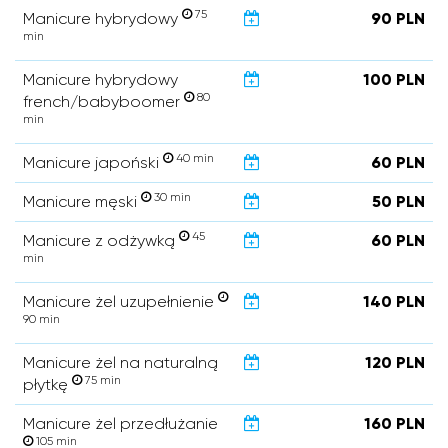
75
Manicure hybrydowy
90 PLN
min
Manicure hybrydowy
100 PLN
80
french/babyboomer
min
40 min
Manicure japoński
60 PLN
30 min
Manicure męski
50 PLN
45
Manicure z odżywką
60 PLN
min
Manicure żel uzupełnienie
140 PLN
90 min
Manicure żel na naturalną
120 PLN
75 min
płytkę
Manicure żel przedłużanie
160 PLN
105 min