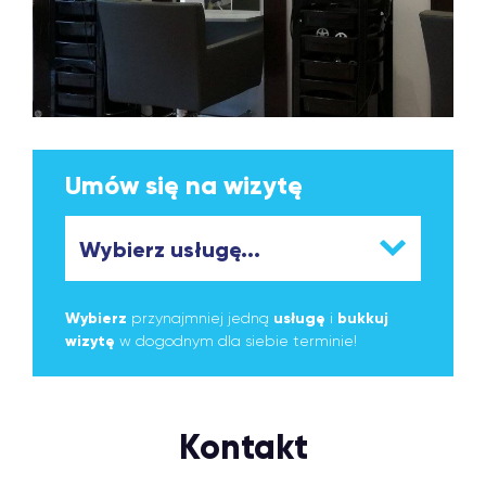
Umów się na wizytę
Wybierz
przynajmniej jedną
usługę
i
bukkuj
wizytę
w dogodnym dla siebie terminie!
Kontakt