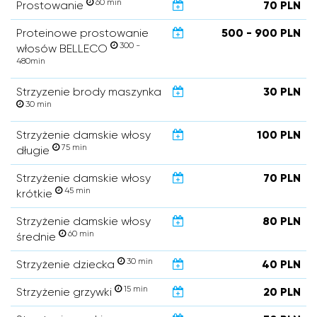
60 min
Prostowanie
70 PLN
Proteinowe prostowanie
500 - 900 PLN
300 -
włosów BELLECO
480min
Strzyzenie brody maszynka
30 PLN
30 min
Strzyżenie damskie włosy
100 PLN
75 min
długie
Strzyżenie damskie włosy
70 PLN
45 min
krótkie
Strzyżenie damskie włosy
80 PLN
60 min
średnie
30 min
Strzyżenie dziecka
40 PLN
15 min
Strzyżenie grzywki
20 PLN