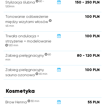
60 -
Stylizacja ślubna
150 - 250 PLN
120min
Tonowanie odświeżenie
100 PLN
między wizytami włosów
45 min
Trwała ondulacja +
100 PLN
strzyżenie + modelowanie
120 min
60
Zabieg pielęgnacyjny
80 - 120 PLN
min
Zabieg pielęgnacyjny
100 PLN
45 min
sauna ozonowa
Kosmetyka
30 min
Brow Henna
55 PLN