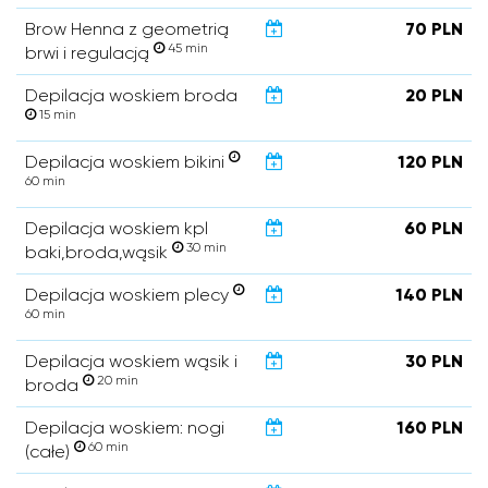
Brow Henna z geometrią
70 PLN
45 min
brwi i regulacją
Depilacja woskiem broda
20 PLN
15 min
Depilacja woskiem bikini
120 PLN
60 min
Depilacja woskiem kpl
60 PLN
30 min
baki,broda,wąsik
Depilacja woskiem plecy
140 PLN
60 min
Depilacja woskiem wąsik i
30 PLN
20 min
broda
Depilacja woskiem: nogi
160 PLN
60 min
(całe)