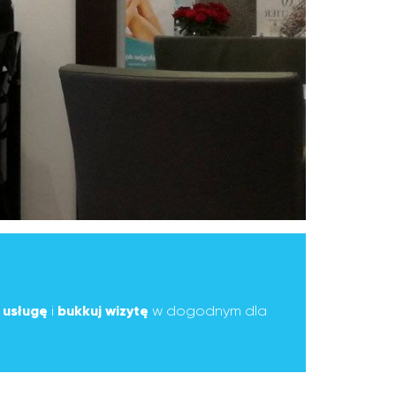
ą
usługę
i
bukkuj wizytę
w dogodnym dla