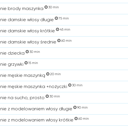
30 min
enie brody maszynka
75 min
enie damskie włosy długie
45 min
enie damskie włosy krótkie
60 min
enie damskie włosy średnie
30 min
enie dziecka
15 min
enie grzywki
20 min
enie męskie maszynką
30 min
enie męskie maszynka +nożyczki
30 min
enie na sucho, prosto
90 min
enie z modelowaniem włosy długie
60 min
enie z modelowaniem włosy krótkie