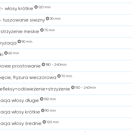
120 min
z- włosy krótkie
30 min
- tuszowanie siwizny
75 min
strzyzenie meskie
90 min
ryzacja
60 min
oki
180 - 240min
ynowe prostowanie
70 min
pięcie, fryzura wieczorowa
150 - 240min
refleksy+odświeżenie+strzyżenie
150 min
zacja włosy długie
90 min
zacja włosy krótkie
120 min
zacja włosy średnie