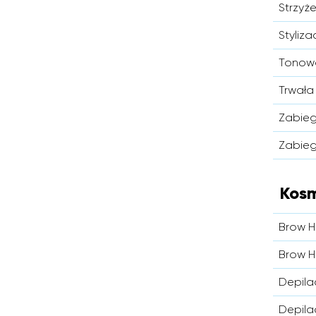
Strzyż
Styliz
Tonowa
Trwała
Zabieg
Zabieg
Kos
Brow 
Brow H
Depila
Depila