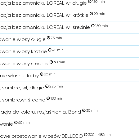
150 min
zacja bez amoniaku LOREAL wł .długie
90 min
zacja bez amoniaku LOREAL wł .krótkie
150 min
zacja bez amoniaku LOREAL wł .średnie
75 min
wanie włosy długie
45 min
wanie włosy krótkie
60 min
wanie włosy średnie
60 min
nie własnej farby
225 min
 sombre, wł, długie
180 min
 sombre,wł, średnie
30 min
nacja do koloru, rozjaśniania, Bond
60 min
owanie
300 - 480min
nowe prostowanie włosów BELLECO