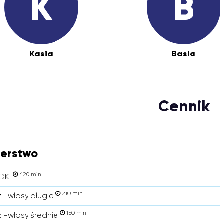
K
B
Kasia
Basia
Cennik
jerstwo
420 min
OKI
210 min
ż -włosy długie
150 min
ż -włosy średnie