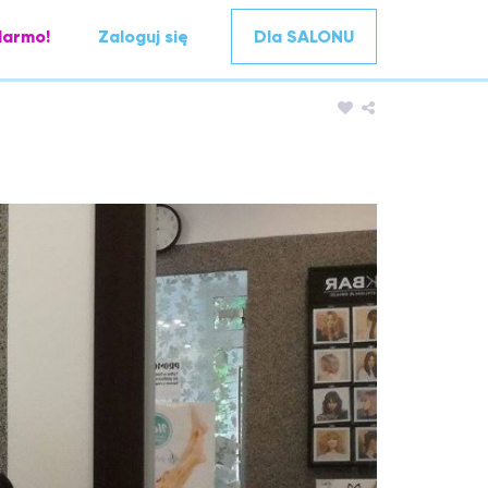
darmo!
Zaloguj się
Dla SALONU