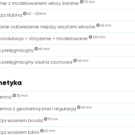
75 min
enie z modelowaniem włosy średnie
60 - 120min
acja ślubna
45 min
nie odświeżenie między wizytami włosów
120 min
 ondulacja + strzyżenie + modelowanie
60 min
 pielęgnacyjny
45 min
 pielęgnacyjny sauna ozonowa
metyka
30 min
Henna
45 min
enna z geometrią brwi i regulacją
15 min
cja woskiem broda
60 min
cja woskiem bikini