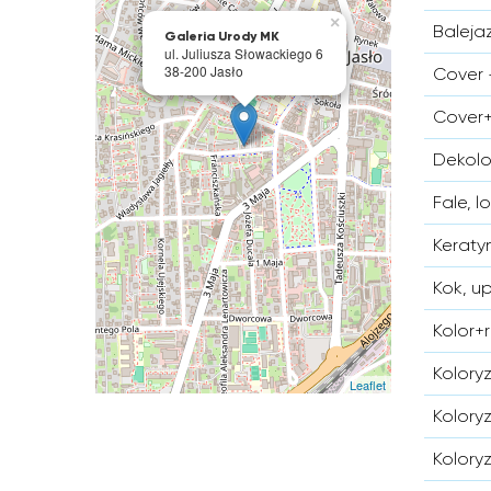
×
Baleja
Galeria Urody MK
ul. Juliusza Słowackiego 6
38-200 Jasło
Cover 
Cover+
Dekolo
Fale, l
Kerat
Kok, u
Kolor+
Kolory
Leaflet
Kolory
Kolory