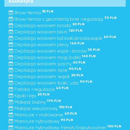
Kosmetyka
55 PLN
Brow Henna
70 PLN
Brow Henna z geometrią brwi i regulacją
20 PLN
Depilacja woskiem broda
120 PLN
Depilacja woskiem bikini
60 PLN
Depilacja woskiem kpl baki,broda,wąsik
140 PLN
Depilacja woskiem plecy
30 PLN
Depilacja woskiem wąsik i broda
160 PLN
Depilacja woskiem: nogi (całe)
60 PLN
Depilacja woskiem: pachy
90 PLN
Depilacja woskiem: ręce
20 PLN
Depilacja woskiem: wąsik
90 PLN
Depilacja woskiem: łydki, uda
40 PLN
Farbka +regulacja
20 PLN
Kępki rzęs
170 PLN
Makijaż ślubny
150 PLN
Makijaż wieczorowy
60 PLN
Manicure + malowanie
90 PLN
Manicure hybrydowy
100 PLN
Manicure hybrydowy french/babyboomer