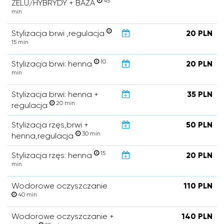
45
ŻELU/HYBRYDY + BAZA
min
Stylizacja brwi ,regulacja
20 PLN
15 min
10
Stylizacja brwi: henna
20 PLN
min
Stylizacja brwi: henna +
35 PLN
20 min
regulacja
Stylizacja rzęs,brwi +
50 PLN
30 min
henna,regulacja
15
Stylizacja rzęs: henna
20 PLN
min
Wodorowe oczyszczanie
110 PLN
40 min
Wodorowe oczyszczanie +
140 PLN