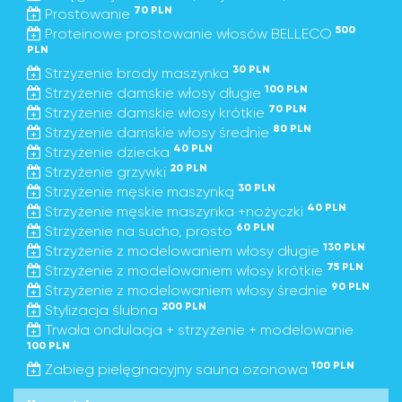
70 PLN
Prostowanie
500
Proteinowe prostowanie włosów BELLECO
PLN
30 PLN
Strzyzenie brody maszynka
100 PLN
Strzyżenie damskie włosy długie
70 PLN
Strzyżenie damskie włosy krótkie
80 PLN
Strzyżenie damskie włosy średnie
40 PLN
Strzyżenie dziecka
20 PLN
Strzyżenie grzywki
30 PLN
Strzyżenie męskie maszynką
40 PLN
Strzyżenie męskie maszynka +nożyczki
60 PLN
Strzyżenie na sucho, prosto
130 PLN
Strzyżenie z modelowaniem włosy długie
75 PLN
Strzyżenie z modelowaniem włosy krótkie
90 PLN
Strzyżenie z modelowaniem włosy średnie
200 PLN
Stylizacja ślubna
Trwała ondulacja + strzyżenie + modelowanie
100 PLN
100 PLN
Zabieg pielęgnacyjny sauna ozonowa