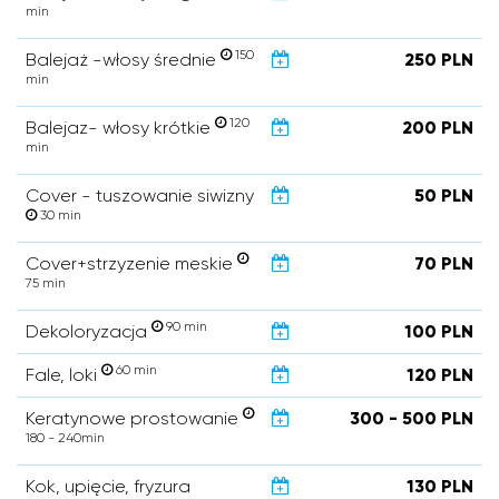
min
150
Balejaż -włosy średnie
250 PLN
min
120
Balejaz- włosy krótkie
200 PLN
min
Cover - tuszowanie siwizny
50 PLN
30 min
Cover+strzyzenie meskie
70 PLN
75 min
90 min
Dekoloryzacja
100 PLN
60 min
Fale, loki
120 PLN
Keratynowe prostowanie
300 - 500 PLN
180 - 240min
Kok, upięcie, fryzura
130 PLN