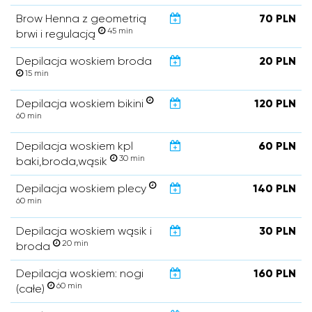
Brow Henna z geometrią
70 PLN
45 min
brwi i regulacją
Depilacja woskiem broda
20 PLN
15 min
Depilacja woskiem bikini
120 PLN
60 min
Depilacja woskiem kpl
60 PLN
30 min
baki,broda,wąsik
Depilacja woskiem plecy
140 PLN
60 min
Depilacja woskiem wąsik i
30 PLN
20 min
broda
Depilacja woskiem: nogi
160 PLN
60 min
(całe)