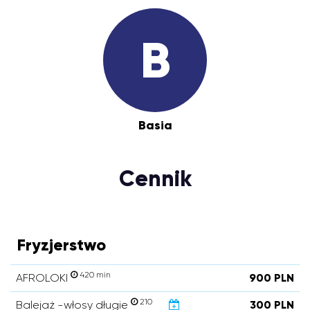
B
Basia
Cennik
Fryzjerstwo
420 min
AFROLOKI
900 PLN
210
Balejaż -włosy długie
300 PLN