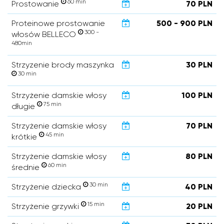
60 min
Prostowanie
70 PLN
Proteinowe prostowanie
500 - 900 PLN
300 -
włosów BELLECO
480min
Strzyzenie brody maszynka
30 PLN
30 min
Strzyżenie damskie włosy
100 PLN
75 min
długie
Strzyżenie damskie włosy
70 PLN
45 min
krótkie
Strzyżenie damskie włosy
80 PLN
60 min
średnie
30 min
Strzyżenie dziecka
40 PLN
15 min
Strzyżenie grzywki
20 PLN