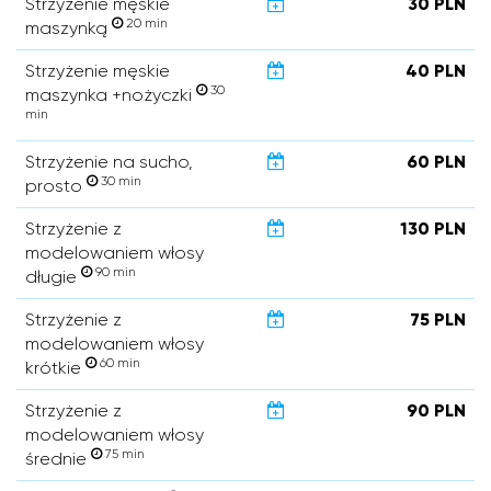
Strzyżenie męskie
30 PLN
20 min
maszynką
Strzyżenie męskie
40 PLN
30
maszynka +nożyczki
min
Strzyżenie na sucho,
60 PLN
30 min
prosto
Strzyżenie z
130 PLN
modelowaniem włosy
90 min
długie
Strzyżenie z
75 PLN
modelowaniem włosy
60 min
krótkie
Strzyżenie z
90 PLN
modelowaniem włosy
75 min
średnie