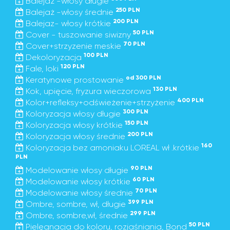
Balejaż -włosy długie
250 PLN
Balejaż -włosy średnie
200 PLN
Balejaz- włosy krótkie
50 PLN
Cover - tuszowanie siwizny
70 PLN
Cover+strzyzenie meskie
100 PLN
Dekoloryzacja
120 PLN
Fale, loki
od 300 PLN
Keratynowe prostowanie
130 PLN
Kok, upięcie, fryzura wieczorowa
400 PLN
Kolor+refleksy+odświeżenie+strzyżenie
300 PLN
Koloryzacja włosy długie
150 PLN
Koloryzacja włosy krótkie
200 PLN
Koloryzacja włosy średnie
160
Koloryzacja bez amoniaku LOREAL wł .krótkie
PLN
90 PLN
Modelowanie włosy długie
60 PLN
Modelowanie włosy krótkie
70 PLN
Modelowanie włosy średnie
399 PLN
Ombre, sombre, wł, długie
299 PLN
Ombre, sombre,wł, średnie
50 PLN
Pielęgnacja do koloru, rozjaśniania, Bond