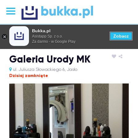
Bukka.pl
Zobacz
Asistapp Sp. z o.o.
Za darmo - w Google Play
Galeria Urody MK
ul. Juliusza Słowackiego 6, Jasło
Dzisiaj zamknięte