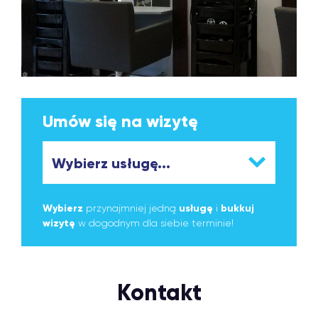
Umów się na wizytę
Wybierz
przynajmniej jedną
usługę
i
bukkuj
wizytę
w dogodnym dla siebie terminie!
Kontakt