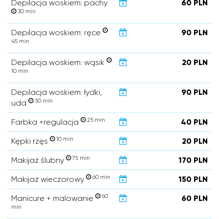
Depilacja woskiem: pachy
60 PLN
30 min
Depilacja woskiem: ręce
90 PLN
45 min
Depilacja woskiem: wąsik
20 PLN
10 min
Depilacja woskiem: łydki,
90 PLN
30 min
uda
25 min
Farbka +regulacja
40 PLN
10 min
Kępki rzęs
20 PLN
75 min
Makijaż ślubny
170 PLN
60 min
Makijaż wieczorowy
150 PLN
60
Manicure + malowanie
60 PLN
min