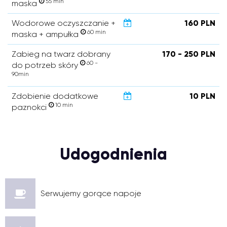
55 min
maska
Wodorowe oczyszczanie +
160 PLN
60 min
maska + ampułka
Zabieg na twarz dobrany
170 - 250 PLN
60 -
do potrzeb skóry
90min
Zdobienie dodatkowe
10 PLN
10 min
paznokci
Udogodnienia
Serwujemy gorące napoje