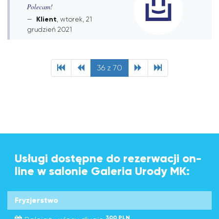
Polecam!
Klient
, wtorek, 21
grudzień 2021
36 z 70
Usługi dostępne do rezerwacji on-
line w salonie Galeria Urody MK:
Fryzjerstwo
300 PLN