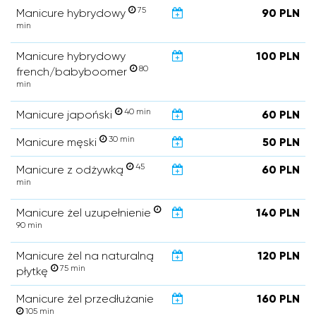
75
Manicure hybrydowy
90 PLN
min
Manicure hybrydowy
100 PLN
80
french/babyboomer
min
40 min
Manicure japoński
60 PLN
30 min
Manicure męski
50 PLN
45
Manicure z odżywką
60 PLN
min
Manicure żel uzupełnienie
140 PLN
90 min
Manicure żel na naturalną
120 PLN
75 min
płytkę
Manicure żel przedłużanie
160 PLN
105 min