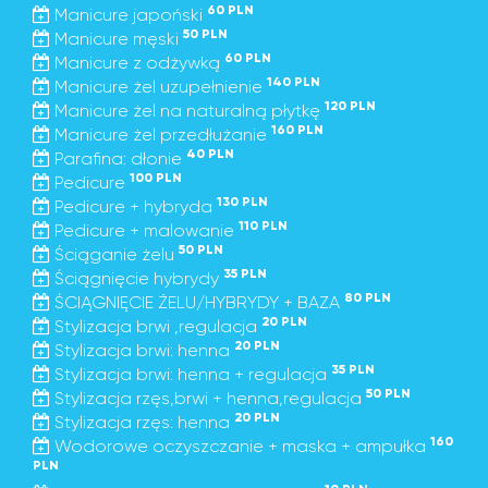
60 PLN
Manicure japoński
50 PLN
Manicure męski
60 PLN
Manicure z odżywką
140 PLN
Manicure żel uzupełnienie
120 PLN
Manicure żel na naturalną płytkę
160 PLN
Manicure żel przedłużanie
40 PLN
Parafina: dłonie
100 PLN
Pedicure
130 PLN
Pedicure + hybryda
110 PLN
Pedicure + malowanie
50 PLN
Ściąganie żelu
35 PLN
Ściągnięcie hybrydy
80 PLN
ŚCIĄGNIĘCIE ŻELU/HYBRYDY + BAZA
20 PLN
Stylizacja brwi ,regulacja
20 PLN
Stylizacja brwi: henna
35 PLN
Stylizacja brwi: henna + regulacja
50 PLN
Stylizacja rzęs,brwi + henna,regulacja
20 PLN
Stylizacja rzęs: henna
160
Wodorowe oczyszczanie + maska + ampułka
PLN