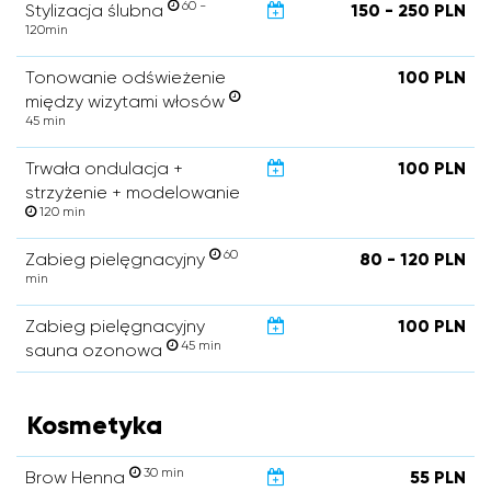
60 -
Stylizacja ślubna
150 - 250 PLN
120min
Tonowanie odświeżenie
100 PLN
między wizytami włosów
45 min
Trwała ondulacja +
100 PLN
strzyżenie + modelowanie
120 min
60
Zabieg pielęgnacyjny
80 - 120 PLN
min
Zabieg pielęgnacyjny
100 PLN
45 min
sauna ozonowa
Kosmetyka
30 min
Brow Henna
55 PLN