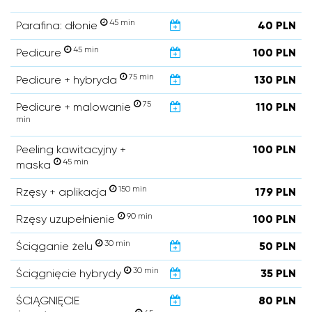
45 min
Parafina: dłonie
40 PLN
45 min
Pedicure
100 PLN
75 min
Pedicure + hybryda
130 PLN
75
Pedicure + malowanie
110 PLN
min
Peeling kawitacyjny +
100 PLN
45 min
maska
150 min
Rzęsy + aplikacja
179 PLN
90 min
Rzęsy uzupełnienie
100 PLN
30 min
Ściąganie żelu
50 PLN
30 min
Ściągnięcie hybrydy
35 PLN
ŚCIĄGNIĘCIE
80 PLN