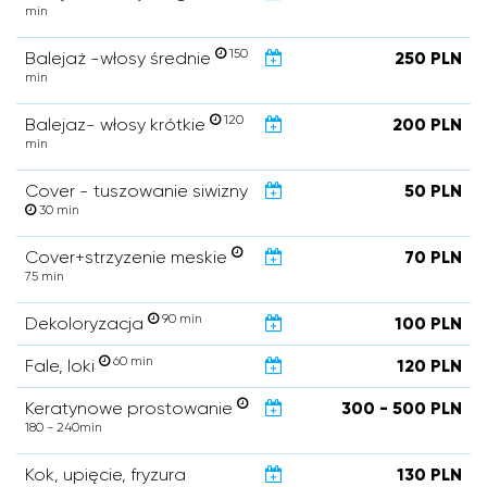
min
150
Balejaż -włosy średnie
250 PLN
min
120
Balejaz- włosy krótkie
200 PLN
min
Cover - tuszowanie siwizny
50 PLN
30 min
Cover+strzyzenie meskie
70 PLN
75 min
90 min
Dekoloryzacja
100 PLN
60 min
Fale, loki
120 PLN
Keratynowe prostowanie
300 - 500 PLN
180 - 240min
Kok, upięcie, fryzura
130 PLN