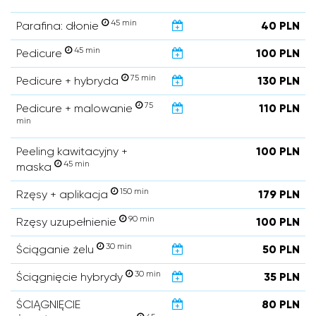
45 min
Parafina: dłonie
40 PLN
45 min
Pedicure
100 PLN
75 min
Pedicure + hybryda
130 PLN
75
Pedicure + malowanie
110 PLN
min
Peeling kawitacyjny +
100 PLN
45 min
maska
150 min
Rzęsy + aplikacja
179 PLN
90 min
Rzęsy uzupełnienie
100 PLN
30 min
Ściąganie żelu
50 PLN
30 min
Ściągnięcie hybrydy
35 PLN
ŚCIĄGNIĘCIE
80 PLN