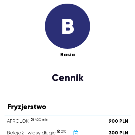
B
Basia
Cennik
Fryzjerstwo
420 min
AFROLOKI
900 PLN
210
Balejaż -włosy długie
300 PLN