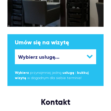
Umów się na wizytę
Wybierz
przynajmniej jedną
usługę
i
bukkuj
wizytę
w dogodnym dla siebie terminie!
Kontakt