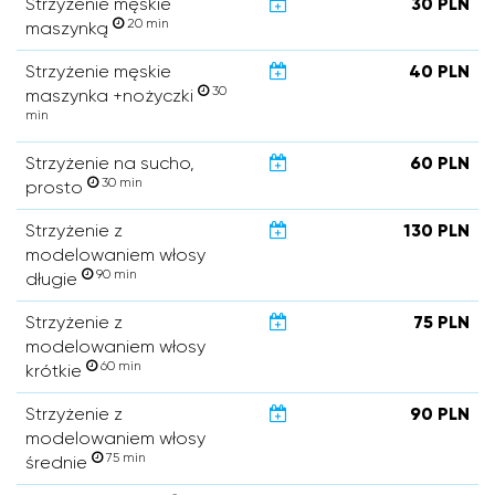
Strzyżenie męskie
30 PLN
20 min
maszynką
Strzyżenie męskie
40 PLN
30
maszynka +nożyczki
min
Strzyżenie na sucho,
60 PLN
30 min
prosto
Strzyżenie z
130 PLN
modelowaniem włosy
90 min
długie
Strzyżenie z
75 PLN
modelowaniem włosy
60 min
krótkie
Strzyżenie z
90 PLN
modelowaniem włosy
75 min
średnie