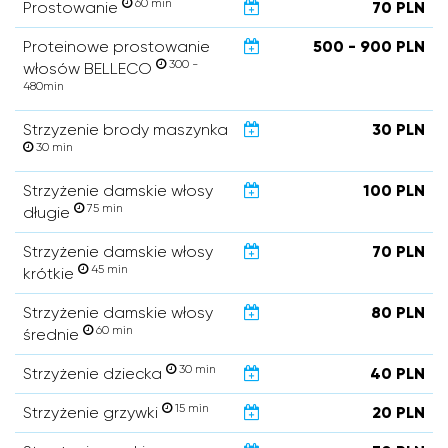
60 min
Prostowanie
70 PLN
Proteinowe prostowanie
500 - 900 PLN
300 -
włosów BELLECO
480min
Strzyzenie brody maszynka
30 PLN
30 min
Strzyżenie damskie włosy
100 PLN
75 min
długie
Strzyżenie damskie włosy
70 PLN
45 min
krótkie
Strzyżenie damskie włosy
80 PLN
60 min
średnie
30 min
Strzyżenie dziecka
40 PLN
15 min
Strzyżenie grzywki
20 PLN