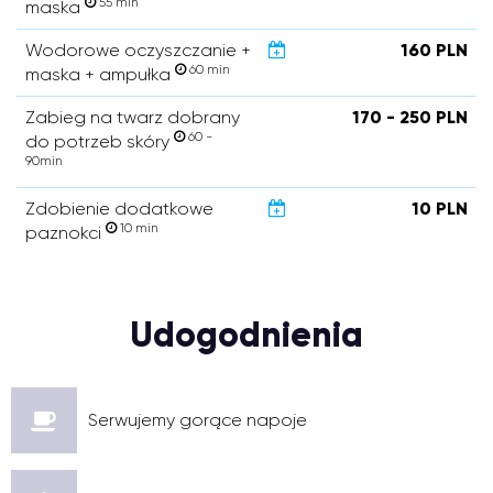
55 min
maska
Wodorowe oczyszczanie +
160 PLN
60 min
maska + ampułka
Zabieg na twarz dobrany
170 - 250 PLN
60 -
do potrzeb skóry
90min
Zdobienie dodatkowe
10 PLN
10 min
paznokci
Udogodnienia
Serwujemy gorące napoje