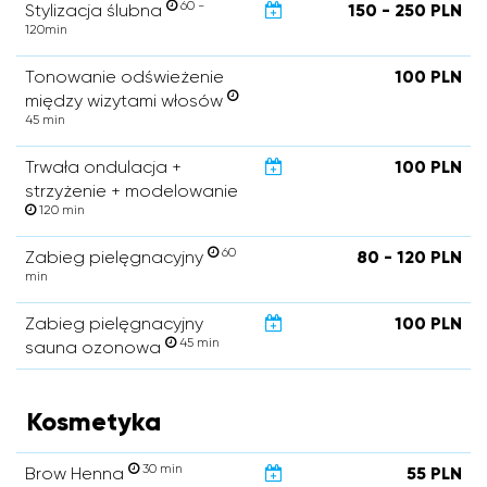
60 -
Stylizacja ślubna
150 - 250 PLN
120min
Tonowanie odświeżenie
100 PLN
między wizytami włosów
45 min
Trwała ondulacja +
100 PLN
strzyżenie + modelowanie
120 min
60
Zabieg pielęgnacyjny
80 - 120 PLN
min
Zabieg pielęgnacyjny
100 PLN
45 min
sauna ozonowa
Kosmetyka
30 min
Brow Henna
55 PLN