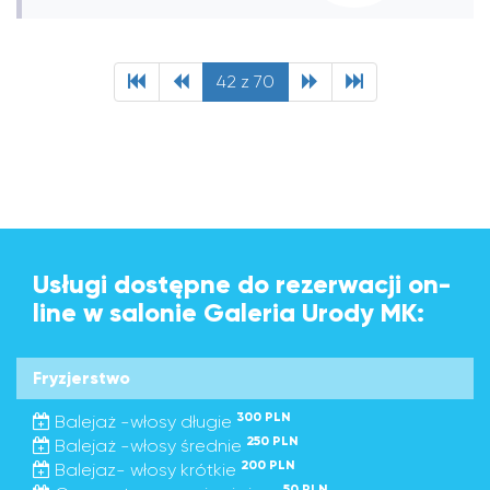
42 z 70
Usługi dostępne do rezerwacji on-
line w salonie Galeria Urody MK:
Fryzjerstwo
300 PLN
Balejaż -włosy długie
250 PLN
Balejaż -włosy średnie
200 PLN
Balejaz- włosy krótkie
50 PLN