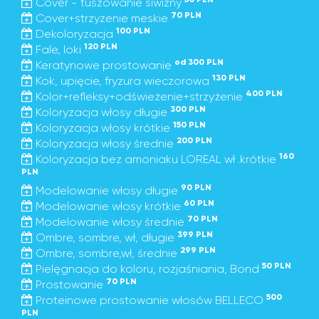
Cover - tuszowanie siwizny
70 PLN
Cover+strzyzenie meskie
100 PLN
Dekoloryzacja
120 PLN
Fale, loki
od 300 PLN
Keratynowe prostowanie
130 PLN
Kok, upięcie, fryzura wieczorowa
400 PLN
Kolor+refleksy+odświeżenie+strzyżenie
300 PLN
Koloryzacja włosy długie
150 PLN
Koloryzacja włosy krótkie
200 PLN
Koloryzacja włosy średnie
160
Koloryzacja bez amoniaku LOREAL wł .krótkie
PLN
90 PLN
Modelowanie włosy długie
60 PLN
Modelowanie włosy krótkie
70 PLN
Modelowanie włosy średnie
399 PLN
Ombre, sombre, wł, długie
299 PLN
Ombre, sombre,wł, średnie
50 PLN
Pielęgnacja do koloru, rozjaśniania, Bond
70 PLN
Prostowanie
500
Proteinowe prostowanie włosów BELLECO
PLN