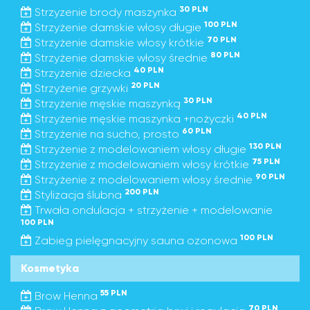
30 PLN
Strzyzenie brody maszynka
100 PLN
Strzyżenie damskie włosy długie
70 PLN
Strzyżenie damskie włosy krótkie
80 PLN
Strzyżenie damskie włosy średnie
40 PLN
Strzyżenie dziecka
20 PLN
Strzyżenie grzywki
30 PLN
Strzyżenie męskie maszynką
40 PLN
Strzyżenie męskie maszynka +nożyczki
60 PLN
Strzyżenie na sucho, prosto
130 PLN
Strzyżenie z modelowaniem włosy długie
75 PLN
Strzyżenie z modelowaniem włosy krótkie
90 PLN
Strzyżenie z modelowaniem włosy średnie
200 PLN
Stylizacja ślubna
Trwała ondulacja + strzyżenie + modelowanie
100 PLN
100 PLN
Zabieg pielęgnacyjny sauna ozonowa
Kosmetyka
55 PLN
Brow Henna
70 PLN