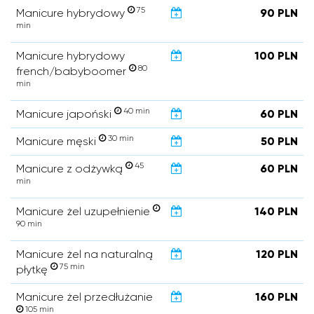
75
Manicure hybrydowy
90 PLN
min
Manicure hybrydowy
100 PLN
80
french/babyboomer
min
40 min
Manicure japoński
60 PLN
30 min
Manicure męski
50 PLN
45
Manicure z odżywką
60 PLN
min
Manicure żel uzupełnienie
140 PLN
90 min
Manicure żel na naturalną
120 PLN
75 min
płytkę
Manicure żel przedłużanie
160 PLN
105 min