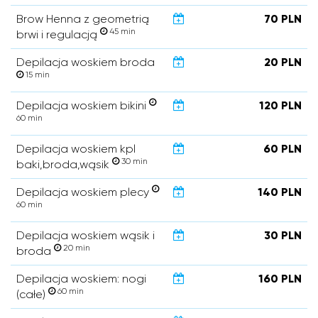
Brow Henna z geometrią
70 PLN
45 min
brwi i regulacją
Depilacja woskiem broda
20 PLN
15 min
Depilacja woskiem bikini
120 PLN
60 min
Depilacja woskiem kpl
60 PLN
30 min
baki,broda,wąsik
Depilacja woskiem plecy
140 PLN
60 min
Depilacja woskiem wąsik i
30 PLN
20 min
broda
Depilacja woskiem: nogi
160 PLN
60 min
(całe)