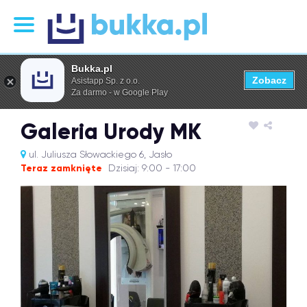
Bukka.pl
Zobacz
Asistapp Sp. z o.o.
Za darmo - w Google Play
Galeria Urody MK
ul. Juliusza Słowackiego 6, Jasło
Teraz zamknięte
Dzisiaj: 9:00 - 17:00