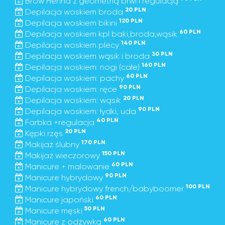
Brow Henna z geometrią brwi i regulacją
20 PLN
Depilacja woskiem broda
120 PLN
Depilacja woskiem bikini
60 PLN
Depilacja woskiem kpl baki,broda,wąsik
140 PLN
Depilacja woskiem plecy
30 PLN
Depilacja woskiem wąsik i broda
160 PLN
Depilacja woskiem: nogi (całe)
60 PLN
Depilacja woskiem: pachy
90 PLN
Depilacja woskiem: ręce
20 PLN
Depilacja woskiem: wąsik
90 PLN
Depilacja woskiem: łydki, uda
40 PLN
Farbka +regulacja
20 PLN
Kępki rzęs
170 PLN
Makijaż ślubny
150 PLN
Makijaż wieczorowy
60 PLN
Manicure + malowanie
90 PLN
Manicure hybrydowy
100 PLN
Manicure hybrydowy french/babyboomer
60 PLN
Manicure japoński
50 PLN
Manicure męski
60 PLN
Manicure z odżywką