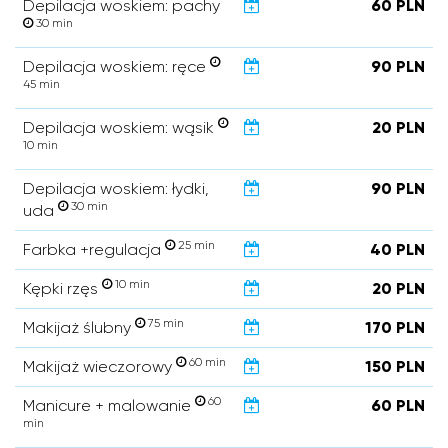
Depilacja woskiem: pachy
60 PLN
30 min
Depilacja woskiem: ręce
90 PLN
45 min
Depilacja woskiem: wąsik
20 PLN
10 min
Depilacja woskiem: łydki,
90 PLN
30 min
uda
25 min
Farbka +regulacja
40 PLN
10 min
Kępki rzęs
20 PLN
75 min
Makijaż ślubny
170 PLN
60 min
Makijaż wieczorowy
150 PLN
60
Manicure + malowanie
60 PLN
min