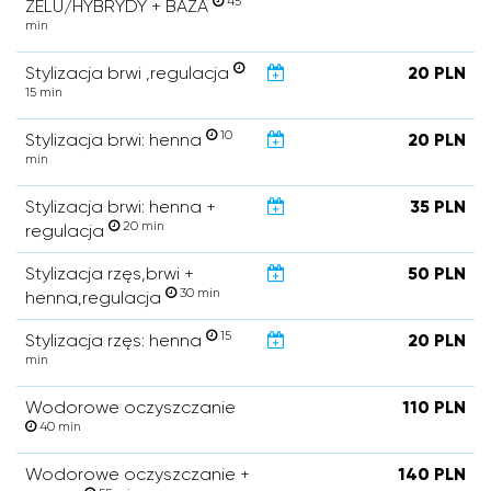
45
ŻELU/HYBRYDY + BAZA
min
Stylizacja brwi ,regulacja
20 PLN
15 min
10
Stylizacja brwi: henna
20 PLN
min
Stylizacja brwi: henna +
35 PLN
20 min
regulacja
Stylizacja rzęs,brwi +
50 PLN
30 min
henna,regulacja
15
Stylizacja rzęs: henna
20 PLN
min
Wodorowe oczyszczanie
110 PLN
40 min
Wodorowe oczyszczanie +
140 PLN