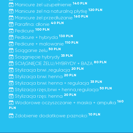
140 PLN
Manicure żel uzupełnienie
120 PLN
Manicure żel na naturalną płytkę
160 PLN
Manicure żel przedłużanie
40 PLN
Parafina: dłonie
100 PLN
Pedicure
130 PLN
Pedicure + hybryda
110 PLN
Pedicure + malowanie
50 PLN
Ściąganie żelu
35 PLN
Ściągnięcie hybrydy
80 PLN
ŚCIĄGNIĘCIE ŻELU/HYBRYDY + BAZA
20 PLN
Stylizacja brwi ,regulacja
20 PLN
Stylizacja brwi: henna
35 PLN
Stylizacja brwi: henna + regulacja
50 PLN
Stylizacja rzęs,brwi + henna,regulacja
20 PLN
Stylizacja rzęs: henna
160
Wodorowe oczyszczanie + maska + ampułka
PLN
10 PLN
Zdobienie dodatkowe paznokci