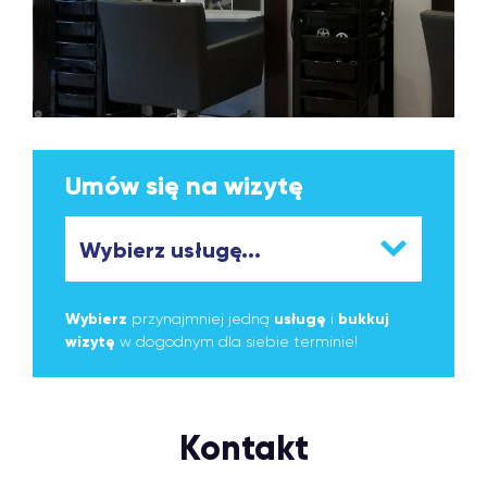
Umów się na wizytę
Wybierz
przynajmniej jedną
usługę
i
bukkuj
wizytę
w dogodnym dla siebie terminie!
Kontakt