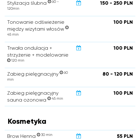
60 -
Stylizacja ślubna
150 - 250 PLN
120min
Tonowanie odświeżenie
100 PLN
między wizytami włosów
45 min
Trwała ondulacja +
100 PLN
strzyżenie + modelowanie
120 min
60
Zabieg pielęgnacyjny
80 - 120 PLN
min
Zabieg pielęgnacyjny
100 PLN
45 min
sauna ozonowa
Kosmetyka
30 min
Brow Henna
55 PLN