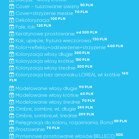
50 PLN
Cover - tuszowanie siwizny
70 PLN
Cover+strzyzenie meskie
100 PLN
Dekoloryzacja
120 PLN
Fale, loki
od 300 PLN
Keratynowe prostowanie
130 PLN
Kok, upięcie, fryzura wieczorowa
400 PLN
Kolor+refleksy+odświeżenie+strzyżenie
300 PLN
Koloryzacja włosy długie
150 PLN
Koloryzacja włosy krótkie
200 PLN
Koloryzacja włosy średnie
160
Koloryzacja bez amoniaku LOREAL wł .krótkie
PLN
90 PLN
Modelowanie włosy długie
60 PLN
Modelowanie włosy krótkie
70 PLN
Modelowanie włosy średnie
399 PLN
Ombre, sombre, wł, długie
299 PLN
Ombre, sombre,wł, średnie
50 PLN
Pielęgnacja do koloru, rozjaśniania, Bond
70 PLN
Prostowanie
500
Proteinowe prostowanie włosów BELLECO