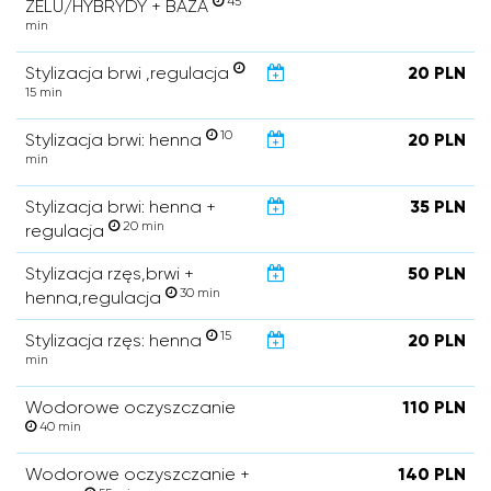
45
ŻELU/HYBRYDY + BAZA
min
Stylizacja brwi ,regulacja
20 PLN
15 min
10
Stylizacja brwi: henna
20 PLN
min
Stylizacja brwi: henna +
35 PLN
20 min
regulacja
Stylizacja rzęs,brwi +
50 PLN
30 min
henna,regulacja
15
Stylizacja rzęs: henna
20 PLN
min
Wodorowe oczyszczanie
110 PLN
40 min
Wodorowe oczyszczanie +
140 PLN