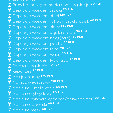
70 PLN
Brow Henna z geometrią brwi i regulacją
20 PLN
Depilacja woskiem broda
120 PLN
Depilacja woskiem bikini
60 PLN
Depilacja woskiem kpl baki,broda,wąsik
140 PLN
Depilacja woskiem plecy
30 PLN
Depilacja woskiem wąsik i broda
160 PLN
Depilacja woskiem: nogi (całe)
60 PLN
Depilacja woskiem: pachy
90 PLN
Depilacja woskiem: ręce
20 PLN
Depilacja woskiem: wąsik
90 PLN
Depilacja woskiem: łydki, uda
40 PLN
Farbka +regulacja
20 PLN
Kępki rzęs
170 PLN
Makijaż ślubny
150 PLN
Makijaż wieczorowy
60 PLN
Manicure + malowanie
90 PLN
Manicure hybrydowy
100 PLN
Manicure hybrydowy french/babyboomer
60 PLN
Manicure japoński
50 PLN
Manicure męski