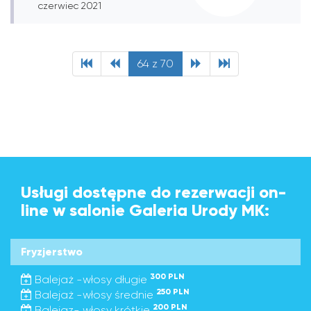
czerwiec 2021
64 z 70
Usługi dostępne do rezerwacji on-
line w salonie Galeria Urody MK:
Fryzjerstwo
300 PLN
Balejaż -włosy długie
250 PLN
Balejaż -włosy średnie
200 PLN
Balejaz- włosy krótkie