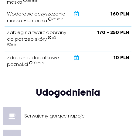
55 min
maska
Wodorowe oczyszczanie +
160 PLN
60 min
maska + ampułka
Zabieg na twarz dobrany
170 - 250 PLN
60 -
do potrzeb skóry
90min
Zdobienie dodatkowe
10 PLN
10 min
paznokci
Udogodnienia
Serwujemy gorące napoje