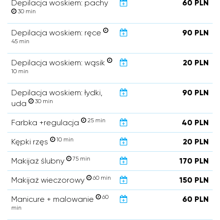
Depilacja woskiem: pachy
60 PLN
30 min
Depilacja woskiem: ręce
90 PLN
45 min
Depilacja woskiem: wąsik
20 PLN
10 min
Depilacja woskiem: łydki,
90 PLN
30 min
uda
25 min
Farbka +regulacja
40 PLN
10 min
Kępki rzęs
20 PLN
75 min
Makijaż ślubny
170 PLN
60 min
Makijaż wieczorowy
150 PLN
60
Manicure + malowanie
60 PLN
min