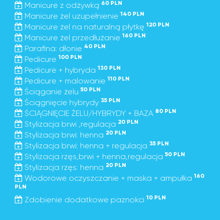
60 PLN
Manicure z odżywką
140 PLN
Manicure żel uzupełnienie
120 PLN
Manicure żel na naturalną płytkę
160 PLN
Manicure żel przedłużanie
40 PLN
Parafina: dłonie
100 PLN
Pedicure
130 PLN
Pedicure + hybryda
110 PLN
Pedicure + malowanie
50 PLN
Ściąganie żelu
35 PLN
Ściągnięcie hybrydy
80 PLN
ŚCIĄGNIĘCIE ŻELU/HYBRYDY + BAZA
20 PLN
Stylizacja brwi ,regulacja
20 PLN
Stylizacja brwi: henna
35 PLN
Stylizacja brwi: henna + regulacja
50 PLN
Stylizacja rzęs,brwi + henna,regulacja
20 PLN
Stylizacja rzęs: henna
160
Wodorowe oczyszczanie + maska + ampułka
PLN
10 PLN
Zdobienie dodatkowe paznokci