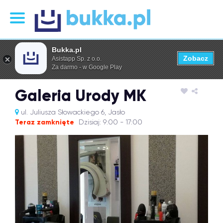
Bukka.pl
Zobacz
Asistapp Sp. z o.o.
Za darmo - w Google Play
Galeria Urody MK
ul. Juliusza Słowackiego 6, Jasło
Teraz zamknięte
Dzisiaj: 9:00 - 17:00