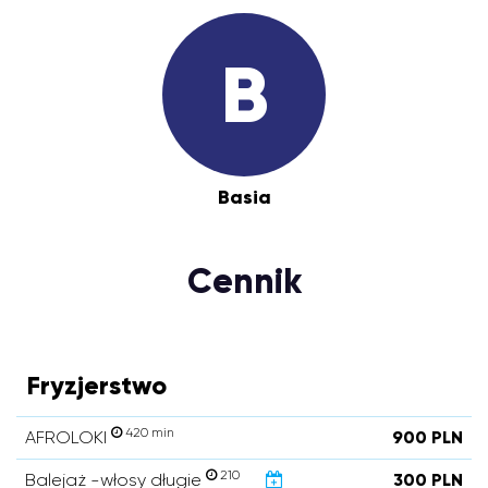
B
Basia
Cennik
Fryzjerstwo
420 min
AFROLOKI
900 PLN
210
Balejaż -włosy długie
300 PLN