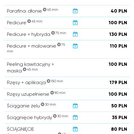
45 min
Parafina: dłonie
40 PLN
45 min
Pedicure
100 PLN
75 min
Pedicure + hybryda
130 PLN
75
Pedicure + malowanie
110 PLN
min
Peeling kawitacyjny +
100 PLN
45 min
maska
150 min
Rzęsy + aplikacja
179 PLN
90 min
Rzęsy uzupełnienie
100 PLN
30 min
Ściąganie żelu
50 PLN
30 min
Ściągnięcie hybrydy
35 PLN
ŚCIĄGNIĘCIE
80 PLN