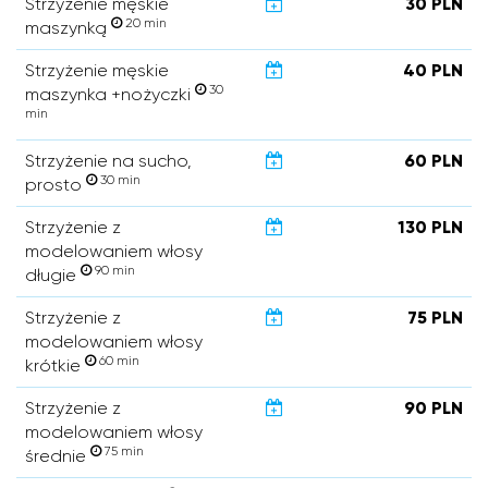
Strzyżenie męskie
30 PLN
20 min
maszynką
Strzyżenie męskie
40 PLN
30
maszynka +nożyczki
min
Strzyżenie na sucho,
60 PLN
30 min
prosto
Strzyżenie z
130 PLN
modelowaniem włosy
90 min
długie
Strzyżenie z
75 PLN
modelowaniem włosy
60 min
krótkie
Strzyżenie z
90 PLN
modelowaniem włosy
75 min
średnie