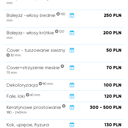
min
150
Balejaż -włosy średnie
250 PLN
min
120
Balejaz- włosy krótkie
200 PLN
min
Cover - tuszowanie siwizny
50 PLN
30 min
Cover+strzyzenie meskie
70 PLN
75 min
90 min
Dekoloryzacja
100 PLN
60 min
Fale, loki
120 PLN
Keratynowe prostowanie
300 - 500 PLN
180 - 240min
Kok, upięcie, fryzura
130 PLN