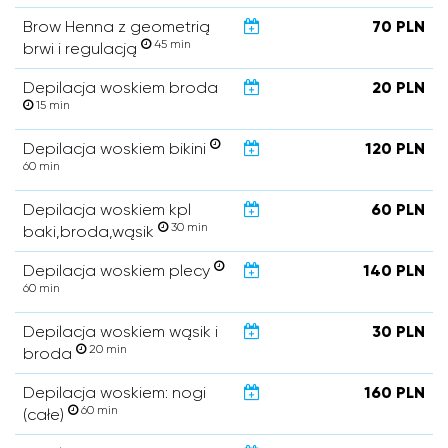
Brow Henna z geometrią
70 PLN
45 min
brwi i regulacją
Depilacja woskiem broda
20 PLN
15 min
Depilacja woskiem bikini
120 PLN
60 min
Depilacja woskiem kpl
60 PLN
30 min
baki,broda,wąsik
Depilacja woskiem plecy
140 PLN
60 min
Depilacja woskiem wąsik i
30 PLN
20 min
broda
Depilacja woskiem: nogi
160 PLN
60 min
(całe)