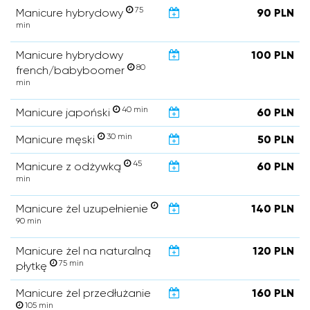
75
Manicure hybrydowy
90 PLN
min
Manicure hybrydowy
100 PLN
80
french/babyboomer
min
40 min
Manicure japoński
60 PLN
30 min
Manicure męski
50 PLN
45
Manicure z odżywką
60 PLN
min
Manicure żel uzupełnienie
140 PLN
90 min
Manicure żel na naturalną
120 PLN
75 min
płytkę
Manicure żel przedłużanie
160 PLN
105 min