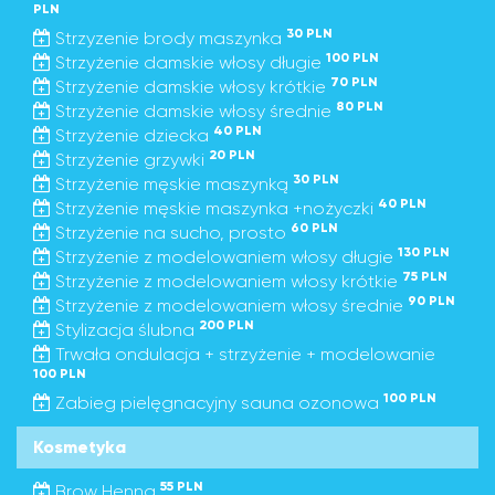
PLN
30 PLN
Strzyzenie brody maszynka
100 PLN
Strzyżenie damskie włosy długie
70 PLN
Strzyżenie damskie włosy krótkie
80 PLN
Strzyżenie damskie włosy średnie
40 PLN
Strzyżenie dziecka
20 PLN
Strzyżenie grzywki
30 PLN
Strzyżenie męskie maszynką
40 PLN
Strzyżenie męskie maszynka +nożyczki
60 PLN
Strzyżenie na sucho, prosto
130 PLN
Strzyżenie z modelowaniem włosy długie
75 PLN
Strzyżenie z modelowaniem włosy krótkie
90 PLN
Strzyżenie z modelowaniem włosy średnie
200 PLN
Stylizacja ślubna
Trwała ondulacja + strzyżenie + modelowanie
100 PLN
100 PLN
Zabieg pielęgnacyjny sauna ozonowa
Kosmetyka
55 PLN
Brow Henna