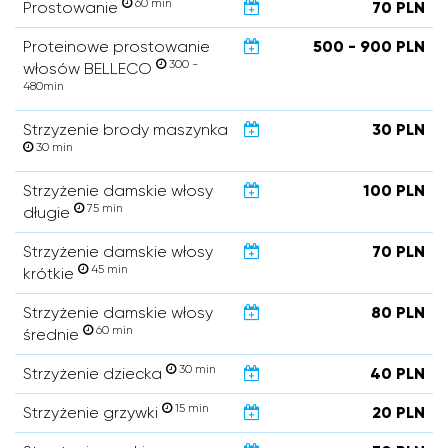
60 min
Prostowanie
70 PLN
Proteinowe prostowanie
500 - 900 PLN
300 -
włosów BELLECO
480min
Strzyzenie brody maszynka
30 PLN
30 min
Strzyżenie damskie włosy
100 PLN
75 min
długie
Strzyżenie damskie włosy
70 PLN
45 min
krótkie
Strzyżenie damskie włosy
80 PLN
60 min
średnie
30 min
Strzyżenie dziecka
40 PLN
15 min
Strzyżenie grzywki
20 PLN