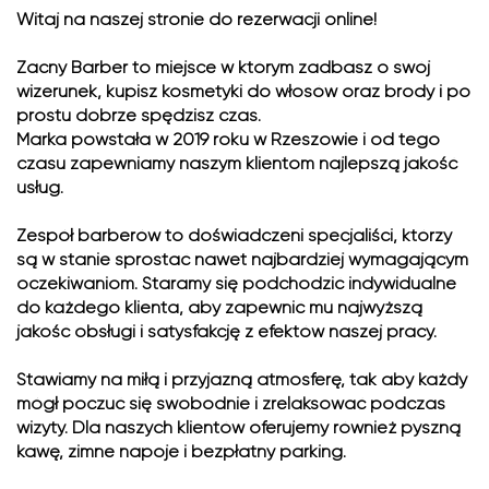
Witaj na naszej stronie do rezerwacji online!
Zacny Barber to miejsce w którym zadbasz o swój
wizerunek, kupisz kosmetyki do włosów oraz brody i po
prostu dobrze spędzisz czas.
Marka powstała w 2019 roku w Rzeszowie i od tego
czasu zapewniamy naszym klientom najlepszą jakość
usług.
Zespół barberów to doświadczeni specjaliści, którzy
są w stanie sprostać nawet najbardziej wymagającym
oczekiwaniom. Staramy się podchodzić indywidualne
do każdego klienta, aby zapewnić mu najwyższą
jakość obsługi i satysfakcję z efektów naszej pracy.
Stawiamy na miłą i przyjazną atmosferę, tak aby każdy
mógł poczuć się swobodnie i zrelaksować podczas
wizyty. Dla naszych klientów oferujemy również pyszną
kawę, zimne napoje i bezpłatny parking.