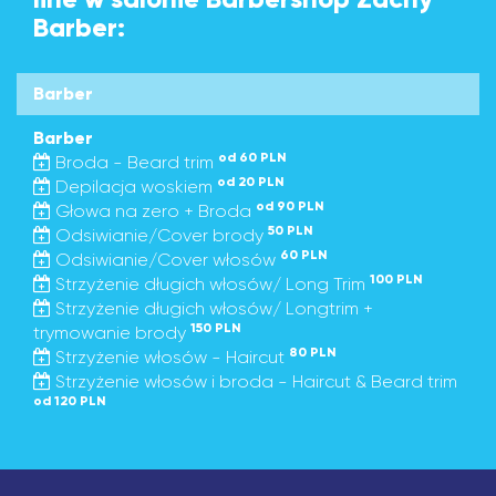
Barber:
Barber
Barber
od 60 PLN
Broda - Beard trim
od 20 PLN
Depilacja woskiem
od 90 PLN
Głowa na zero + Broda
50 PLN
Odsiwianie/Cover brody
60 PLN
Odsiwianie/Cover włosów
100 PLN
Strzyżenie długich włosów/ Long Trim
Strzyżenie długich włosów/ Longtrim +
150 PLN
trymowanie brody
80 PLN
Strzyżenie włosów - Haircut
Strzyżenie włosów i broda - Haircut & Beard trim
od 120 PLN