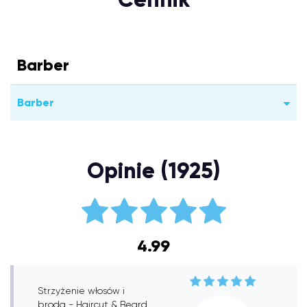
Barber
Barber
Opinie (1925)
4.99
Strzyżenie włosów i
broda - Haircut & Beard