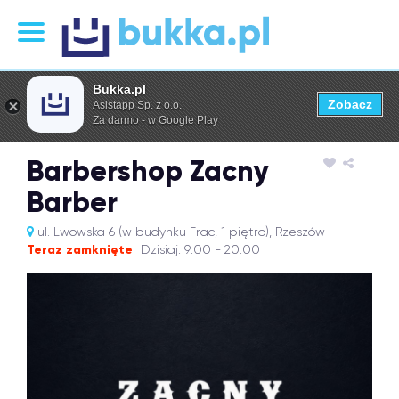
Bukka.pl
Zobacz
Asistapp Sp. z o.o.
Za darmo - w Google Play
Barbershop Zacny
Barber
ul. Lwowska 6 (w budynku Frac, 1 piętro), Rzeszów
Teraz zamknięte
Dzisiaj: 9:00 - 20:00