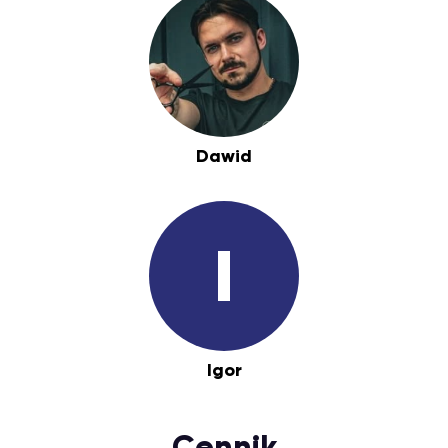
Dawid
I
Igor
Cennik