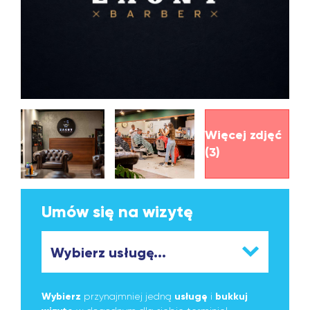
Więcej zdjęć
(3)
Umów się na wizytę
Wybierz
przynajmniej jedną
usługę
i
bukkuj