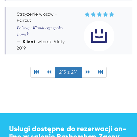
Strzyżenie włosów -
Haircut
Polecam Klaudiusza spoko
ziomek
Klient
, wtorek, 5 luty
2019
213 z 214
Usługi dostępne do rezerwacji on-
line w salonie Barbershop Zacny