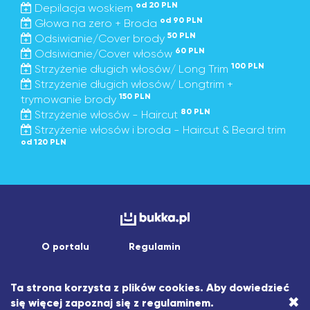
od 20 PLN
Depilacja woskiem
od 90 PLN
Głowa na zero + Broda
50 PLN
Odsiwianie/Cover brody
60 PLN
Odsiwianie/Cover włosów
100 PLN
Strzyżenie długich włosów/ Long Trim
Strzyżenie długich włosów/ Longtrim +
150 PLN
trymowanie brody
80 PLN
Strzyżenie włosów - Haircut
Strzyżenie włosów i broda - Haircut & Beard trim
od 120 PLN
O portalu
Regulamin
Copyright © 2026 asistapp sp. z o.o.
Ta strona korzysta z plików cookies. Aby dowiedzieć
Wszelkie prawa zastrzeżone.
×
się więcej zapoznaj się z
regulaminem
.