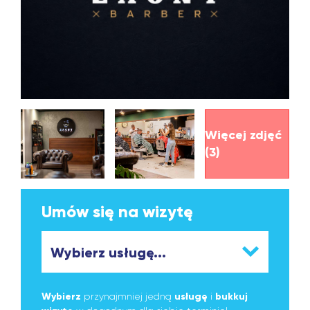
Więcej zdjęć
(3)
Umów się na wizytę
Wybierz
przynajmniej jedną
usługę
i
bukkuj