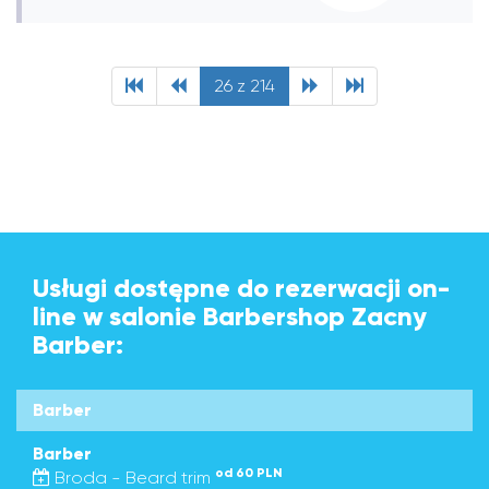
26 z 214
Usługi dostępne do rezerwacji on-
line w salonie Barbershop Zacny
Barber:
Barber
Barber
od 60 PLN
Broda - Beard trim