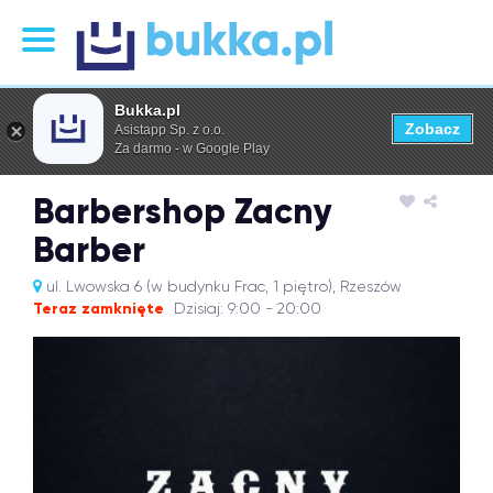
Bukka.pl
Zobacz
Asistapp Sp. z o.o.
Za darmo - w Google Play
Barbershop Zacny
Barber
ul. Lwowska 6 (w budynku Frac, 1 piętro), Rzeszów
Teraz zamknięte
Dzisiaj: 9:00 - 20:00