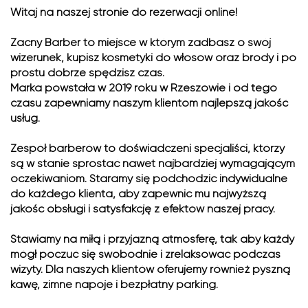
Witaj na naszej stronie do rezerwacji online!
Zacny Barber to miejsce w którym zadbasz o swój
wizerunek, kupisz kosmetyki do włosów oraz brody i po
prostu dobrze spędzisz czas.
Marka powstała w 2019 roku w Rzeszowie i od tego
czasu zapewniamy naszym klientom najlepszą jakość
usług.
Zespół barberów to doświadczeni specjaliści, którzy
są w stanie sprostać nawet najbardziej wymagającym
oczekiwaniom. Staramy się podchodzić indywidualne
do każdego klienta, aby zapewnić mu najwyższą
jakość obsługi i satysfakcję z efektów naszej pracy.
Stawiamy na miłą i przyjazną atmosferę, tak aby każdy
mógł poczuć się swobodnie i zrelaksować podczas
wizyty. Dla naszych klientów oferujemy również pyszną
kawę, zimne napoje i bezpłatny parking.