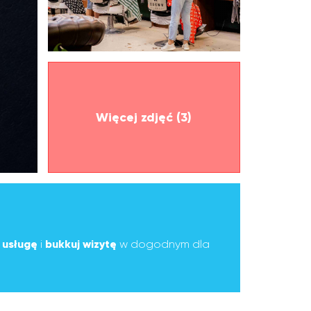
Więcej zdjęć (3)
ą
usługę
i
bukkuj wizytę
w dogodnym dla