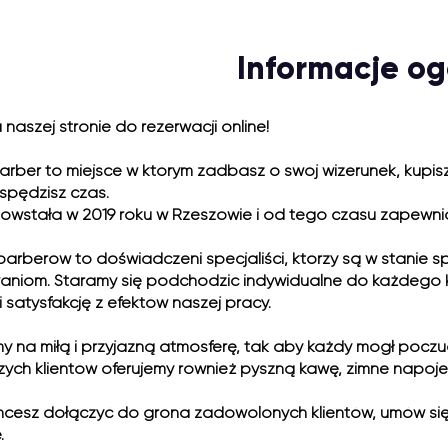
Informacje og
 naszej stronie do rezerwacji online!
arber to miejsce w którym zadbasz o swój wizerunek, kupis
spędzisz czas.
owstała w 2019 roku w Rzeszowie i od tego czasu zapewnia
barberów to doświadczeni specjaliści, którzy są w stanie
aniom. Staramy się podchodzić indywidualne do każdego k
i satysfakcję z efektów naszej pracy.
y na miłą i przyjazną atmosferę, tak aby każdy mógł poczu
zych klientów oferujemy również pyszną kawę, zimne napoje 
chcesz dołączyć do grona zadowolonych klientów, umów się
.