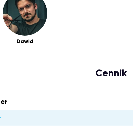
Dawid
Cennik
er
r