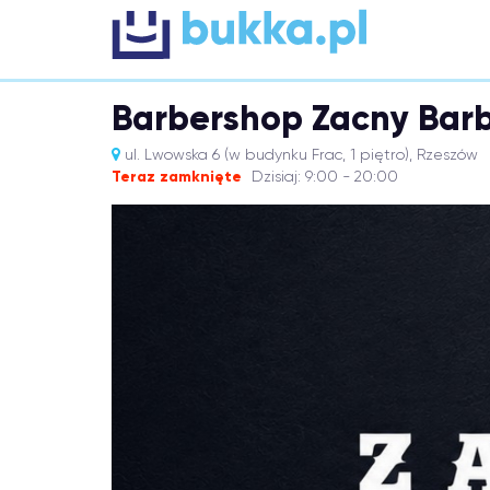
Barbershop Zacny Bar
ul. Lwowska 6 (w budynku Frac, 1 piętro), Rzeszów
Teraz zamknięte
Dzisiaj: 9:00 - 20:00