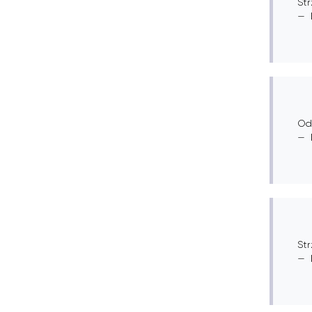
Str
Od
Str