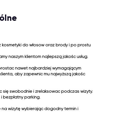
ólne
z kosmetyki do włosów oraz brody i po prostu
my naszym klientom najlepszą jakość usług.
 sprostać nawet najbardziej wymagającym
lienta, aby zapewnić mu najwyższą jakość
ć się swobodnie i zrelaksować podczas wizyty.
i bezpłatny parking.
 na wizytę wybierając dogodny termin i