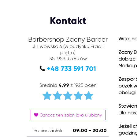
Kontakt
Barbershop Zacny Barber
Witaj na
ul. Lwowska 6
(w budynku Frac, 1
Zacny B
piętro)
35-959
Rzeszów
dobrze 
Marka p
+48 733 591 701
Zespół 
Średnia
4.99
z 1925 ocen
oczekiw
obsługi 
Stawiam
Dla nas
Oznacz ten salon jako ulubiony
Jeżeli 
Poniedziałek
09:00 - 20:00
godzinę