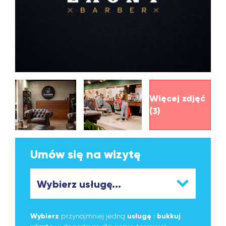
Więcej zdjęć
(3)
Umów się na wizytę
Wybierz
przynajmniej jedną
usługę
i
bukkuj