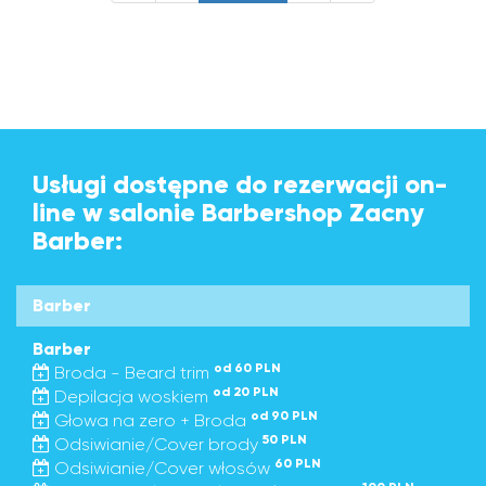
Usługi dostępne do rezerwacji on-
line w salonie Barbershop Zacny
Barber:
Barber
Barber
od 60 PLN
Broda - Beard trim
od 20 PLN
Depilacja woskiem
od 90 PLN
Głowa na zero + Broda
50 PLN
Odsiwianie/Cover brody
60 PLN
Odsiwianie/Cover włosów