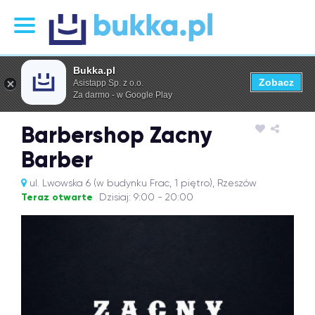
Bukka.pl
Zobacz
Asistapp Sp. z o.o.
Za darmo - w Google Play
Barbershop Zacny
Barber
ul. Lwowska 6 (w budynku Frac, 1 piętro), Rzeszów
Teraz otwarte
Dzisiaj: 9:00 - 20:00