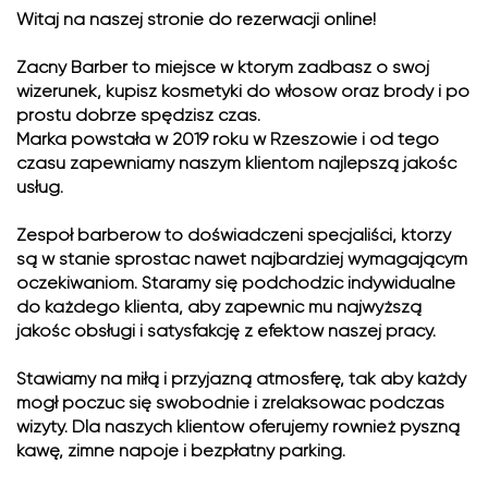
Witaj na naszej stronie do rezerwacji online!
Zacny Barber to miejsce w którym zadbasz o swój
wizerunek, kupisz kosmetyki do włosów oraz brody i po
prostu dobrze spędzisz czas.
Marka powstała w 2019 roku w Rzeszowie i od tego
czasu zapewniamy naszym klientom najlepszą jakość
usług.
Zespół barberów to doświadczeni specjaliści, którzy
są w stanie sprostać nawet najbardziej wymagającym
oczekiwaniom. Staramy się podchodzić indywidualne
do każdego klienta, aby zapewnić mu najwyższą
jakość obsługi i satysfakcję z efektów naszej pracy.
Stawiamy na miłą i przyjazną atmosferę, tak aby każdy
mógł poczuć się swobodnie i zrelaksować podczas
wizyty. Dla naszych klientów oferujemy również pyszną
kawę, zimne napoje i bezpłatny parking.