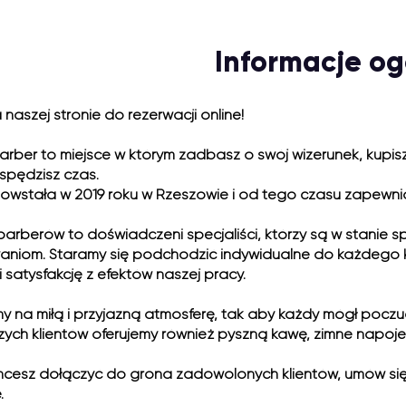
Informacje og
 naszej stronie do rezerwacji online!
arber to miejsce w którym zadbasz o swój wizerunek, kupis
spędzisz czas.
owstała w 2019 roku w Rzeszowie i od tego czasu zapewnia
barberów to doświadczeni specjaliści, którzy są w stanie
aniom. Staramy się podchodzić indywidualne do każdego k
i satysfakcję z efektów naszej pracy.
y na miłą i przyjazną atmosferę, tak aby każdy mógł poczu
zych klientów oferujemy również pyszną kawę, zimne napoje 
chcesz dołączyć do grona zadowolonych klientów, umów się
.