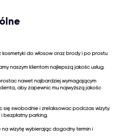
ólne
z kosmetyki do włosów oraz brody i po prostu
my naszym klientom najlepszą jakość usług.
 sprostać nawet najbardziej wymagającym
lienta, aby zapewnić mu najwyższą jakość
ć się swobodnie i zrelaksować podczas wizyty.
i bezpłatny parking.
 na wizytę wybierając dogodny termin i