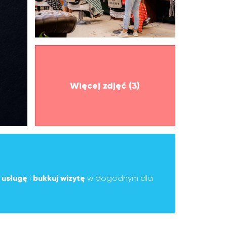
Więcej zdjęć (3)
ą
usługę
i
bukkuj wizytę
w dogodnym dla