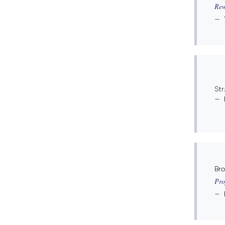
Rew
Str
Bro
Pro