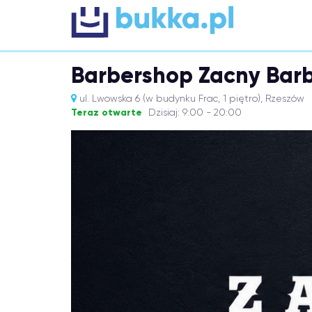
Barbershop Zacny Bar
ul. Lwowska 6 (w budynku Frac, 1 piętro), Rzeszów
Teraz otwarte
Dzisiaj: 9:00 - 20:00