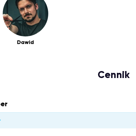
Dawid
Cennik
er
r