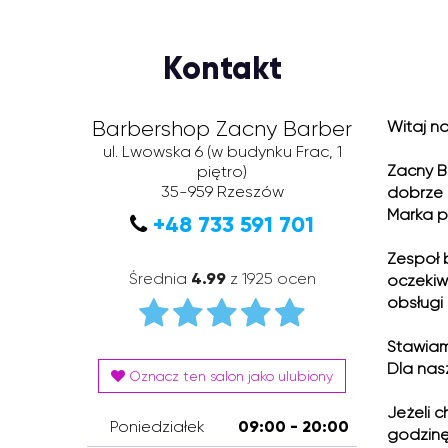
Kontakt
Barbershop Zacny Barber
Witaj na
ul. Lwowska 6
(w budynku Frac, 1
Zacny B
piętro)
35-959
Rzeszów
dobrze 
Marka p
+48 733 591 701
Zespół 
Średnia
4.99
z 1925 ocen
oczekiw
obsługi 
Stawiam
Dla nas
Oznacz ten salon jako ulubiony
Jeżeli 
Poniedziałek
09:00 - 20:00
godzinę