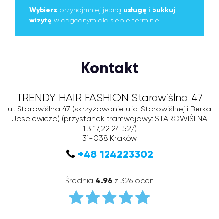
Wybierz
przynajmniej jedną
usługę
i
bukkuj
wizytę
w dogodnym dla siebie terminie!
Kontakt
TRENDY HAIR FASHION Starowiślna 47
ul. Starowiślna 47 (skrzyżowanie ulic: Starowiślnej i Berka
Joselewicza)
(przystanek tramwajowy: STAROWIŚLNA
1,3,17,22,24,52/)
31-038
Kraków
+48 124223302
Średnia
4.96
z 326 ocen