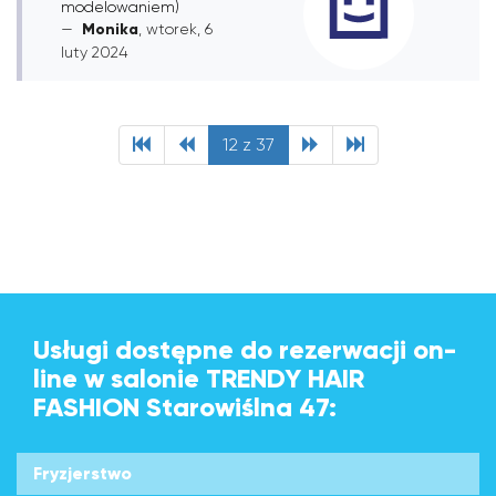
modelowaniem)
Monika
, wtorek, 6
luty 2024
12 z 37
Usługi dostępne do rezerwacji on-
line w salonie TRENDY HAIR
FASHION Starowiślna 47:
Fryzjerstwo