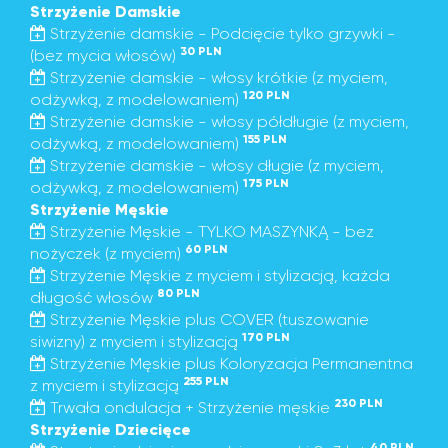
Strzyżenie Damskie
Strzyżenie damskie - Podcięcie tylko grzywki -
30 PLN
(bez mycia włosów)
Strzyżenie damskie - włosy krótkie (z myciem,
120 PLN
odżywką, z modelowaniem)
Strzyżenie damskie - włosy półdługie (z myciem,
155 PLN
odżywką, z modelowaniem)
Strzyżenie damskie - włosy długie (z myciem,
175 PLN
odżywką, z modelowaniem)
Strzyżenie Męskie
Strzyżenie Męskie - TYLKO MASZYNKĄ - bez
60 PLN
nożyczek (z myciem)
Strzyżenie Męskie z myciem i stylizacją, każda
80 PLN
długość włosów
Strzyżenie Męskie plus COVER (tuszowanie
170 PLN
siwizny) z myciem i stylizacją
Strzyżenie Męskie plus Koloryzacja Permanentna
255 PLN
z myciem i stylizacją
230 PLN
Trwała ondulacja + Strzyżenie męskie
Strzyżenie Dziecięce
40 PLN