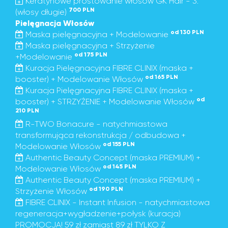
Keratynowe prostowanie włosów GK Hair - 3.
700 PLN
(włosy długie)
Pielęgnacja Włosów
od 130 PLN
Maska pielęgnacyjna + Modelowanie
Maska pielęgnacyjna + Strzyżenie
od 175 PLN
+Modelowanie
Kuracja Pielęgnacyjna FIBRE CLINIX (maska +
od 165 PLN
booster) + Modelowanie Włosów
Kuracja Pielęgnacyjna FIBRE CLINIX (maska +
od
booster) + STRZYŻENIE + Modelowanie Włosów
210 PLN
R-TWO Bonacure - natychmiastowa
transformująca rekonstrukcja / odbudowa +
od 155 PLN
Modelowanie Włosów
Authentic Beauty Concept (maska PREMIUM) +
od 145 PLN
Modelowanie Włosów
Authentic Beauty Concept (maska PREMIUM) +
od 190 PLN
Strzyżenie Włosów
FIBRE CLINIX - Instant Infusion - natychmiastowa
regeneracja+wygładzenie+połysk (kuracja)
PROMOCJA! 59 zł zamiast 89 zł TYLKO Z