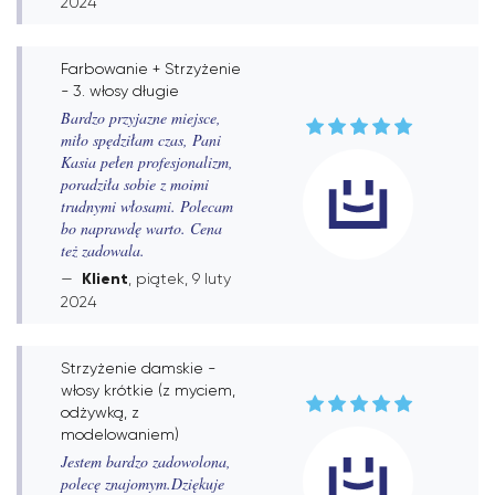
2024
Farbowanie + Strzyżenie
- 3. włosy długie
Bardzo przyjazne miejsce,
miło spędziłam czas, Pani
Kasia pełen profesjonalizm,
poradziła sobie z moimi
trudnymi włosami. Polecam
bo naprawdę warto. Cena
też zadowala.
Klient
, piątek, 9 luty
2024
Strzyżenie damskie -
włosy krótkie (z myciem,
odżywką, z
modelowaniem)
Jestem bardzo zadowolona,
polecę znajomym.Dziękuje