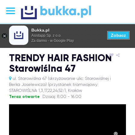
Bukka.pl
Zobacz
Asistapp Sp. z o.o.
Za darmo - w Google Play
TRENDY HAIR FASHION
Starowiślna 47
ul. Starowiślna 47 (skrzyżowanie ulic: Starowiślnej i
Berka Joselewicza) (przystanek tramwajowy:
STAROWIŚLNA 1,3,17,22,24,52/), Kraków
Teraz otwarte
Dzisiaj: 8:00 - 16:00