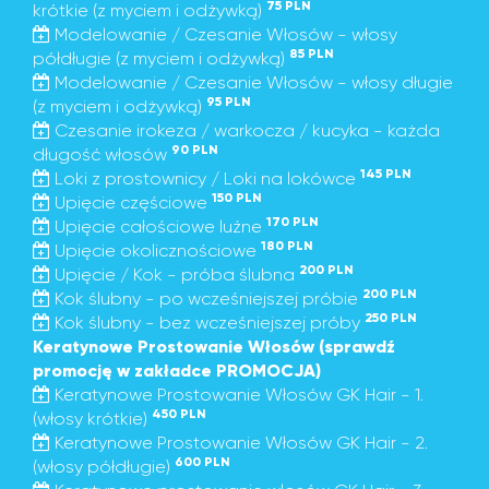
75 PLN
krótkie (z myciem i odżywką)
Modelowanie / Czesanie Włosów - włosy
85 PLN
półdługie (z myciem i odżywką)
Modelowanie / Czesanie Włosów - włosy długie
95 PLN
(z myciem i odżywką)
Czesanie irokeza / warkocza / kucyka - każda
90 PLN
długość włosów
145 PLN
Loki z prostownicy / Loki na lokówce
150 PLN
Upięcie częściowe
170 PLN
Upięcie całościowe luźne
180 PLN
Upięcie okolicznościowe
200 PLN
Upięcie / Kok - próba ślubna
200 PLN
Kok ślubny - po wcześniejszej próbie
250 PLN
Kok ślubny - bez wcześniejszej próby
Keratynowe Prostowanie Włosów (sprawdź
promocję w zakładce PROMOCJA)
Keratynowe Prostowanie Włosów GK Hair - 1.
450 PLN
(włosy krótkie)
Keratynowe Prostowanie Włosów GK Hair - 2.
600 PLN
(włosy półdługie)