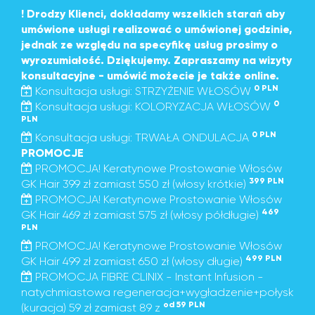
! Drodzy Klienci, dokładamy wszelkich starań aby
umówione usługi realizować o umówionej godzinie,
jednak ze względu na specyfikę usług prosimy o
wyrozumiałość. Dziękujemy. Zapraszamy na wizyty
konsultacyjne - umówić możecie je także online.
0 PLN
Konsultacja usługi: STRZYŻENIE WŁOSÓW
0
Konsultacja usługi: KOLORYZACJA WŁOSÓW
PLN
0 PLN
Konsultacja usługi: TRWAŁA ONDULACJA
PROMOCJE
PROMOCJA! Keratynowe Prostowanie Włosów
399 PLN
GK Hair 399 zł zamiast 550 zł (włosy krótkie)
PROMOCJA! Keratynowe Prostowanie Włosów
469
GK Hair 469 zł zamiast 575 zł (włosy półdługie)
PLN
PROMOCJA! Keratynowe Prostowanie Włosów
499 PLN
GK Hair 499 zł zamiast 650 zł (włosy długie)
PROMOCJA FIBRE CLINIX - Instant Infusion -
natychmiastowa regeneracja+wygładzenie+połysk
od 59 PLN
(kuracja) 59 zł zamiast 89 z