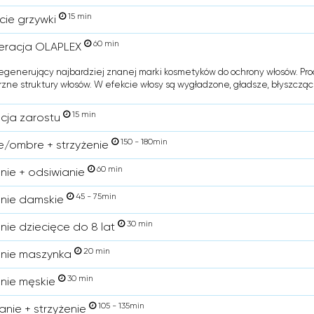
15 min
cie grzywki
60 min
eracja OLAPLEX
egenerujący najbardziej znanej marki kosmetyków do ochrony włosów. Pro
ne struktury włosów. W efekcie włosy są wygładzone, gładsze, błyszcząc
15 min
cja zarostu
150 - 180min
/ombre + strzyżenie
60 min
enie + odsiwianie
45 - 75min
enie damskie
30 min
enie dziecięce do 8 lat
20 min
enie maszynka
30 min
enie męskie
105 - 135min
nie + strzyżenie