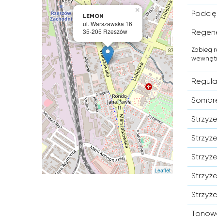
×
Podcię
LEMON
ul. Warszawska 16
35-205 Rzeszów
Regen
Zabieg r
wewnętrz
Regula
Sombre
Strzyż
Strzyż
Strzyż
Leaflet
Strzyż
Strzyż
Tonowa