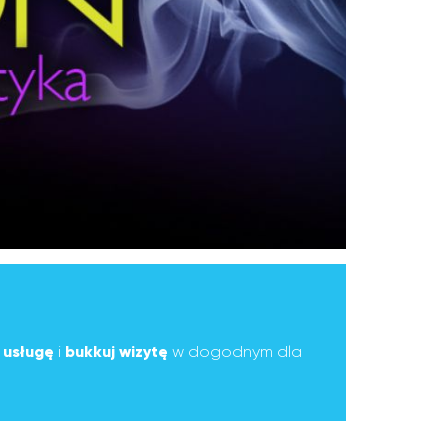
ą
usługę
i
bukkuj wizytę
w dogodnym dla