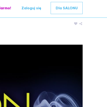
darmo!
Zaloguj się
Dla SALONU