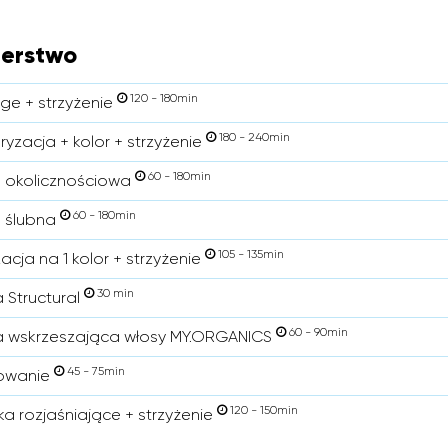
jerstwo
120 - 180min
ge + strzyżenie
180 - 240min
ryzacja + kolor + strzyżenie
60 - 180min
a okolicznościowa
60 - 180min
a ślubna
105 - 135min
acja na 1 kolor + strzyżenie
30 min
a Structural
60 - 90min
a wskrzeszająca włosy MY.ORGANICS
45 - 75min
owanie
120 - 150min
a rozjaśniające + strzyżenie