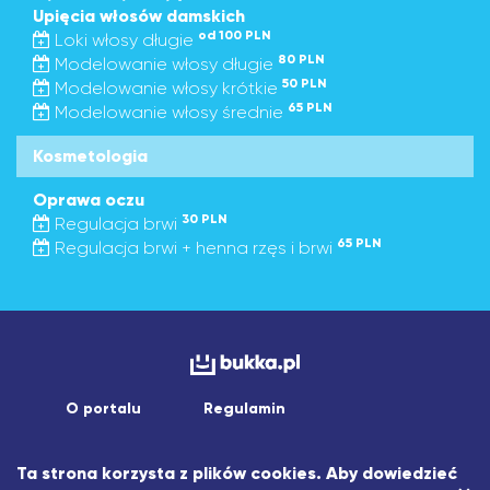
Upięcia włosów damskich
od 100 PLN
Loki włosy długie
80 PLN
Modelowanie włosy długie
50 PLN
Modelowanie włosy krótkie
65 PLN
Modelowanie włosy średnie
Kosmetologia
Oprawa oczu
30 PLN
Regulacja brwi
65 PLN
Regulacja brwi + henna rzęs i brwi
O portalu
Regulamin
Copyright © 2026 asistapp sp. z o.o.
Ta strona korzysta z plików cookies. Aby dowiedzieć
Wszelkie prawa zastrzeżone.