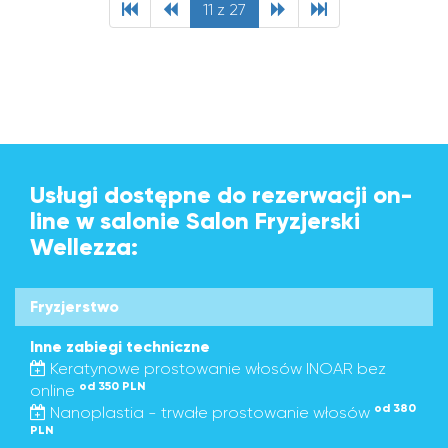
11 z 27
Usługi dostępne do rezerwacji on-
line w salonie Salon Fryzjerski
Wellezza:
Fryzjerstwo
Inne zabiegi techniczne
Keratynowe prostowanie włosów INOAR bez
od 350 PLN
online
od 380
Nanoplastia - trwałe prostowanie włosów
PLN