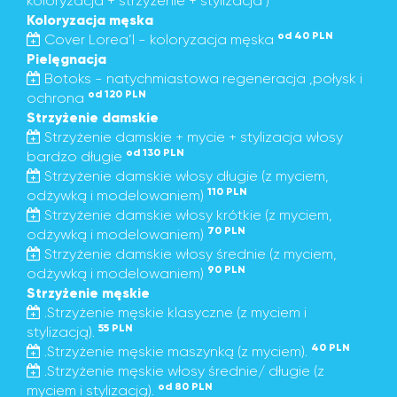
koloryzacja + strzyżenie + stylizacja )
Koloryzacja męska
od 40 PLN
Cover Lorea’l - koloryzacja męska
Pielęgnacja
Botoks - natychmiastowa regeneracja ,połysk i
od 120 PLN
ochrona
Strzyżenie damskie
Strzyżenie damskie + mycie + stylizacja włosy
od 130 PLN
bardzo długie
Strzyżenie damskie włosy długie (z myciem,
110 PLN
odżywką i modelowaniem)
Strzyżenie damskie włosy krótkie (z myciem,
70 PLN
odżywką i modelowaniem)
Strzyżenie damskie włosy średnie (z myciem,
90 PLN
odżywką i modelowaniem)
Strzyżenie męskie
.Strzyżenie męskie klasyczne (z myciem i
55 PLN
stylizacją).
40 PLN
.Strzyżenie męskie maszynką (z myciem).
.Strzyżenie męskie włosy średnie/ długie (z
od 80 PLN
myciem i stylizacją).