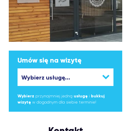
Umów się na wizytę
Wybierz
przynajmniej jedną
usługę
i
bukkuj
wizytę
w dogodnym dla siebie terminie!
Kontakt