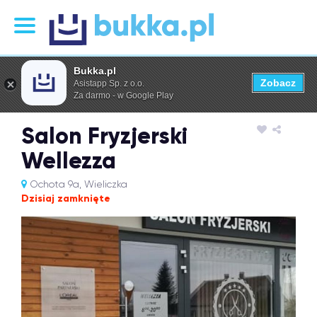
Bukka.pl
Zobacz
Asistapp Sp. z o.o.
Za darmo - w Google Play
Salon Fryzjerski
Wellezza
Ochota 9a, Wieliczka
Dzisiaj zamknięte