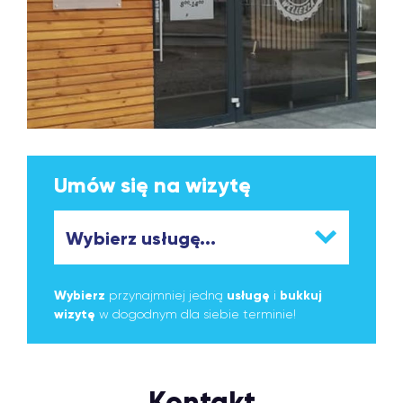
Umów się na wizytę
Wybierz
przynajmniej jedną
usługę
i
bukkuj
wizytę
w dogodnym dla siebie terminie!
Kontakt