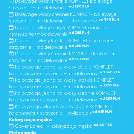
Baleyage włosy krótkie KOMPLET baleyage +
od 290 PLN
strzyżenie + modelowanie
Baleyage włosy średnie KOMPLET- baleyage +
od 390 PLN
strzyżenie + modelowanie + tonowanie
Duocolor włosy długie KOMPLET duokolor
od 385 PLN
+strzyżenie+modelowanie
Duocolor włosy krótkie KOMPLET duokolor +
od 285 PLN
strzyżenie + modelowanie
Duocolor włosy średnie KOMPLET duokolor +
od 350 PLN
strzyżenie + modelowanie
Koloryzacja jednolita włosy długie KOMPLET
od 360 PLN
koloryzacja + strzyżenie + modelowanie
Koloryzacja jednolita włosy krótkie KOMPLET
od 235 PLN
koloryzacja + strzyżenie + modelowanie
Koloryzacja jednolita włosy średnie KOMPLET
od 285 PLN
koloryzacja + strzyżenie + modelowanie
Koloryzacja włosy bardzo długie KOMPLET (
od 415 PLN
koloryzacja + strzyżenie + stylizacja )
Koloryzacja męska
od 40 PLN
Cover Lorea’l - koloryzacja męska
Pielęgnacja