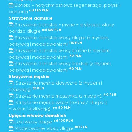
Botoks - natychmiastowa regeneracja ,połysk i
od 120 PLN
ochrona
Strzyżenie damskie
Strzyżenie damskie + mycie + stylizacja włosy
od 130 PLN
bardzo długie
Strzyżenie damskie włosy długie (z myciem,
110 PLN
odżywką i modelowaniem)
Strzyżenie damskie włosy krótkie (z myciem,
70 PLN
odżywką i modelowaniem)
Strzyżenie damskie włosy średnie (z myciem,
90 PLN
odżywką i modelowaniem)
Strzyżenie męskie
.Strzyżenie męskie klasyczne (z myciem i
55 PLN
stylizacją).
40 PLN
.Strzyżenie męskie maszynką (z myciem).
.Strzyżenie męskie włosy średnie/ długie (z
od 80 PLN
myciem i stylizacją).
Upięcia włosów damskich
od 100 PLN
Loki włosy długie
80 PLN
Modelowanie włosy długie