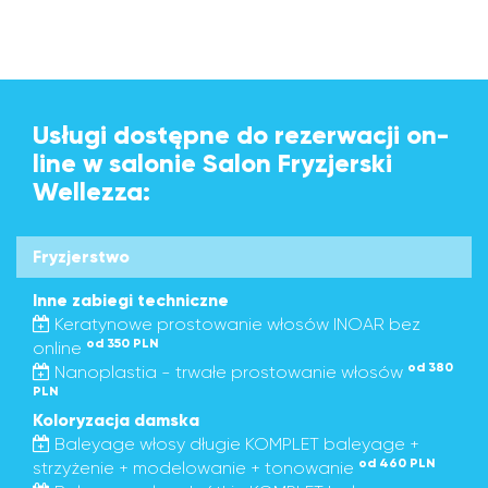
Usługi dostępne do rezerwacji on-
line w salonie Salon Fryzjerski
Wellezza:
Fryzjerstwo
Inne zabiegi techniczne
Keratynowe prostowanie włosów INOAR bez
od 350 PLN
online
od 380
Nanoplastia - trwałe prostowanie włosów
PLN
Koloryzacja damska
Baleyage włosy długie KOMPLET baleyage +
od 460 PLN
strzyżenie + modelowanie + tonowanie