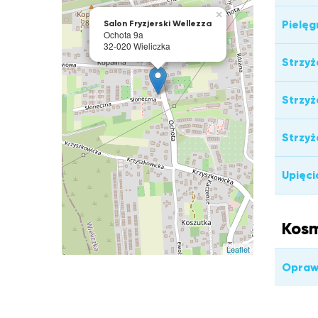
×
Pielęg
Salon Fryzjerski Wellezza
Ochota 9a
32-020 Wieliczka
Strzyż
Strzyż
Strzyż
Upięci
Kosm
Leaflet
Opraw