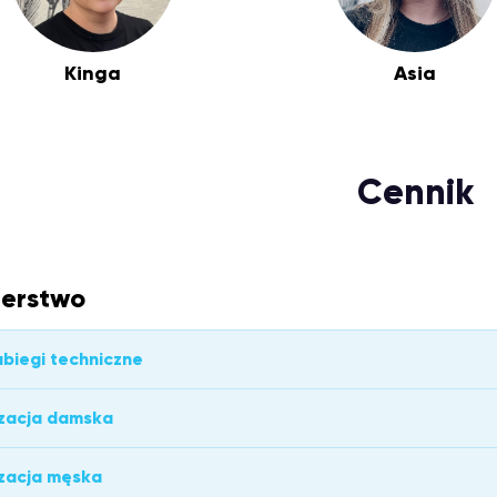
Kinga
Asia
Cennik
jerstwo
abiegi techniczne
zacja damska
zacja męska