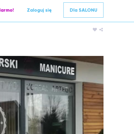
darmo!
Zaloguj się
Dla SALONU