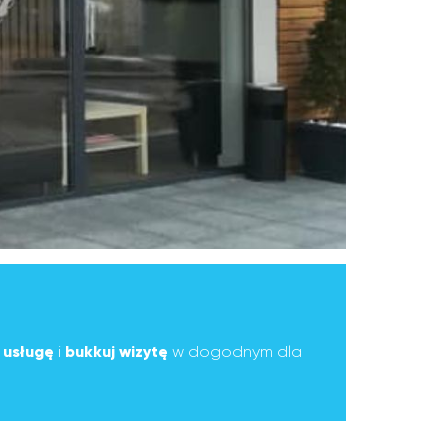
ą
usługę
i
bukkuj wizytę
w dogodnym dla