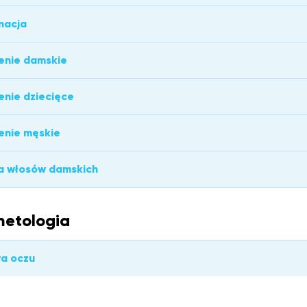
nacja
enie damskie
enie dziecięce
enie męskie
a włosów damskich
etologia
a oczu