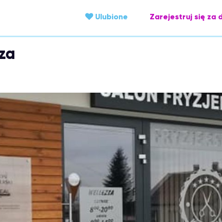
Ulubione
Zarejestruj się za 
zza