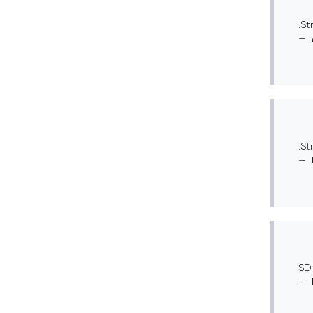
.St
.St
SD 