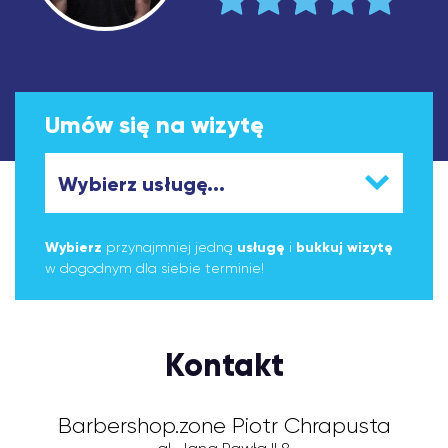
Umów się na wizytę
Wybierz
przynajmniej jedną
usługę
i
bukkuj wizytę
w dogodnym dla siebie terminie!
Kontakt
Barbershop.zone Piotr Chrapusta