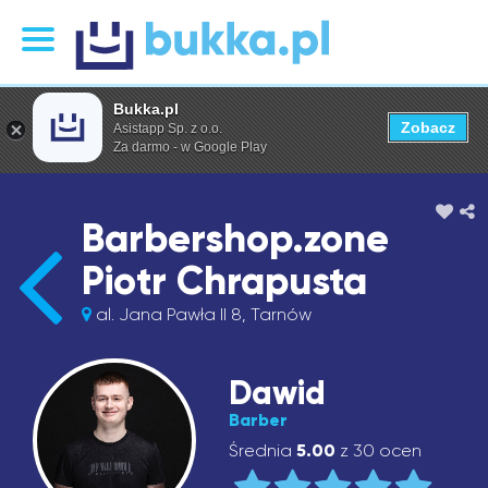
Bukka.pl
Zobacz
Asistapp Sp. z o.o.
Za darmo - w Google Play
Barbershop.zone
Piotr Chrapusta
al. Jana Pawła II 8, Tarnów
Dawid
Barber
Średnia
5.00
z 30 ocen