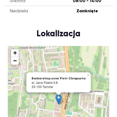
Sobota
08:00 - 14:00
Niedziela
Zamknięte
Lokalizacja
+
−
×
Barbershop.zone Piotr Chrapusta
al. Jana Pawła II 8
33-100 Tarnów