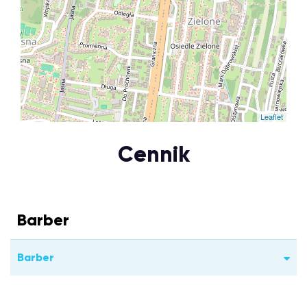
Leaflet
Cennik
Barber
Barber