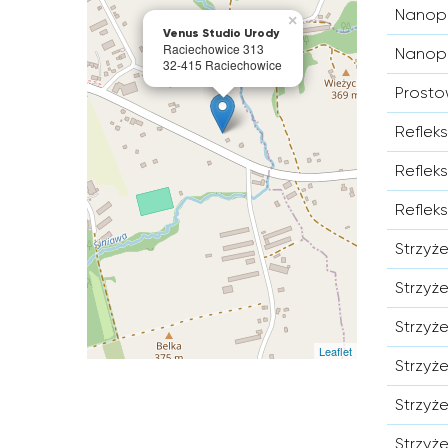
Nanopl
×
Venus Studio Urody
Raciechowice 313
Nanopl
32-415 Raciechowice
Prosto
Reflek
Reflek
Reflek
Strzyż
Strzyż
Strzyż
Leaflet
Strzyż
Strzyż
Strzyż