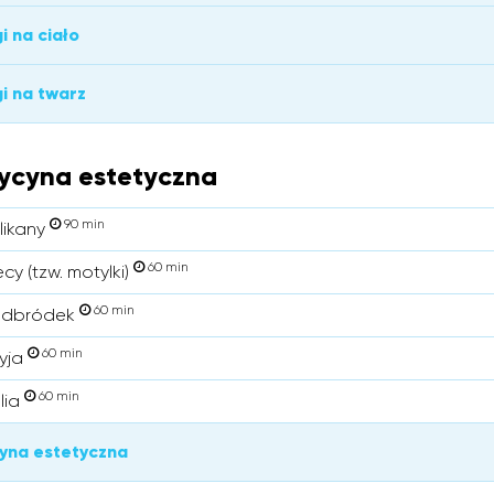
i na ciało
i na twarz
ycyna estetyczna
90 min
likany
60 min
ecy (tzw. motylki)
60 min
Podbródek
60 min
zyja
60 min
lia
yna estetyczna