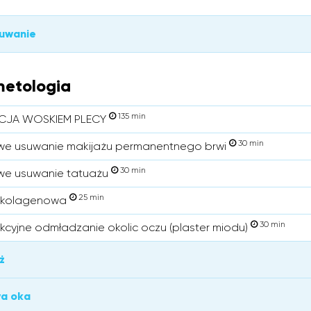
łuwanie
etologia
135 min
ACJA WOSKIEM PLECY
30 min
we usuwanie makijażu permanentnego brwi
30 min
we usuwanie tatuażu
25 min
 kolagenowa
30 min
akcyjne odmładzanie okolic oczu (plaster miodu)
ż
a oka