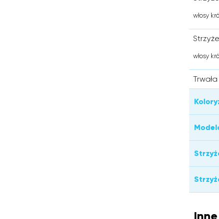
włosy kr
Strzyż
włosy kr
Trwała
Kolory
Model
Strzyż
Strzyż
Inne