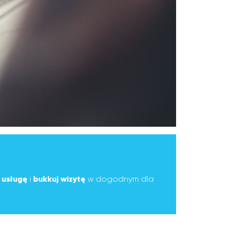
ą
usługę
i
bukkuj wizytę
w dogodnym dla