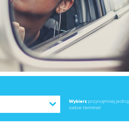
Wybierz
przynajmniej jedn
siebie terminie!