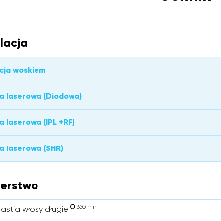
lacja
cja woskiem
ja laserowa (Diodowa)
ja laserowa (IPL +RF)
ja laserowa (SHR)
jerstwo
360 min
astia włosy długie