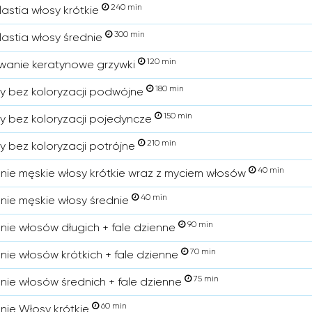
240 min
astia włosy krótkie
300 min
astia włosy średnie
120 min
wanie keratynowe grzywki
180 min
sy bez koloryzacji podwójne
150 min
sy bez koloryzacji pojedyncze
210 min
sy bez koloryzacji potrójne
40 min
enie męskie włosy krótkie wraz z myciem włosów
40 min
enie męskie włosy średnie
90 min
enie włosów długich + fale dzienne
70 min
enie włosów krótkich + fale dzienne
75 min
enie włosów średnich + fale dzienne
60 min
enie Włosy krótkie