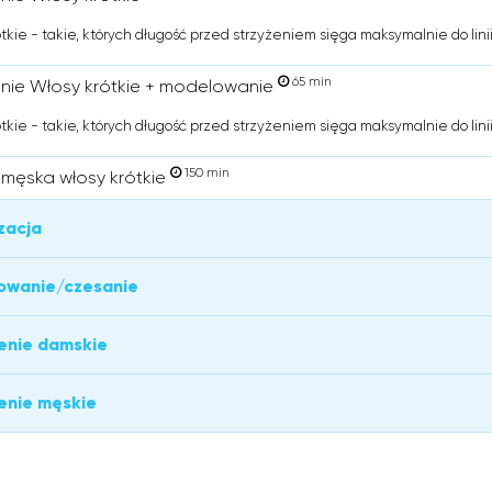
ótkie - takie, których długość przed strzyżeniem sięga maksymalnie do lini
65 min
enie Włosy krótkie + modelowanie
ótkie - takie, których długość przed strzyżeniem sięga maksymalnie do lini
150 min
 męska włosy krótkie
zacja
owanie/czesanie
enie damskie
enie męskie