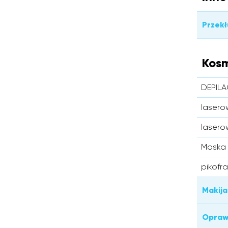
Przek
Kosm
DEPIL
lasero
lasero
Maska
pikofr
Makija
Opraw