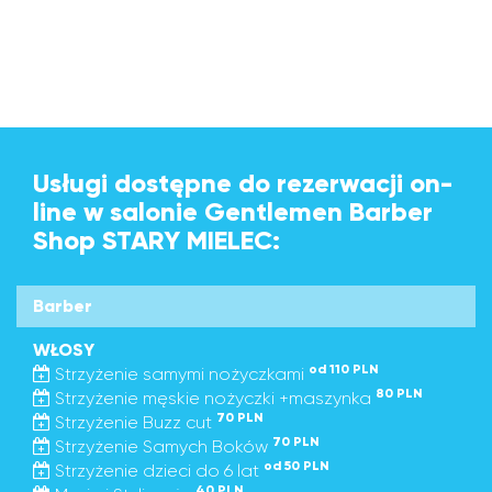
Usługi dostępne do rezerwacji on-
line w salonie Gentlemen Barber
Shop STARY MIELEC:
Barber
WŁOSY
od 110 PLN
Strzyżenie samymi nożyczkami
80 PLN
Strzyżenie męskie nożyczki +maszynka
70 PLN
Strzyżenie Buzz cut
70 PLN
Strzyżenie Samych Boków
od 50 PLN
Strzyżenie dzieci do 6 lat
40 PLN