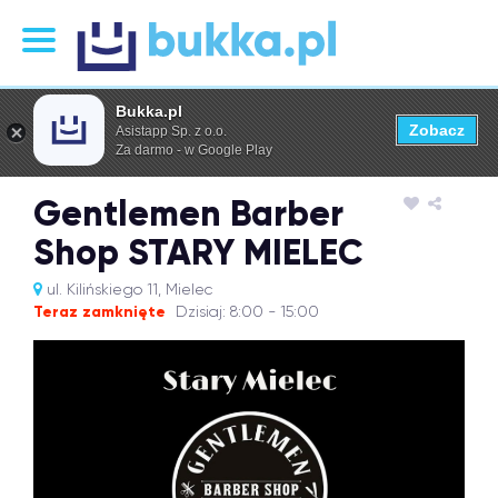
Bukka.pl
Zobacz
Asistapp Sp. z o.o.
Za darmo - w Google Play
Gentlemen Barber
Shop STARY MIELEC
ul. Kilińskiego 11, Mielec
Teraz zamknięte
Dzisiaj: 8:00 - 15:00