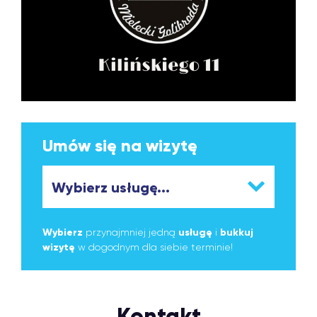
Umów się na wizytę
Wybierz
przynajmniej jedną
usługę
i
bukkuj
wizytę
w dogodnym dla siebie terminie!
Kontakt