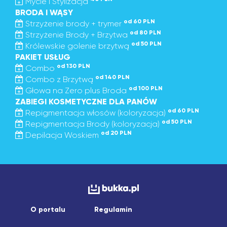
Mycie i Stylizacja
BRODA I WĄSY
od 60 PLN
Strzyżenie brody + trymer
od 80 PLN
Strzyżenie Brody + Brzytwa
od 50 PLN
Królewskie golenie brzytwą
PAKIET USŁUG
od 130 PLN
Combo
od 140 PLN
Combo z Brzytwą
od 100 PLN
Głowa na Zero plus Broda
ZABIEGI KOSMETYCZNE DLA PANÓW
od 60 PLN
Repigmentacja włosów (koloryzacja)
od 50 PLN
Repigmentacja Brody (koloryzacja)
od 20 PLN
Depilacja Woskiem
O portalu
Regulamin