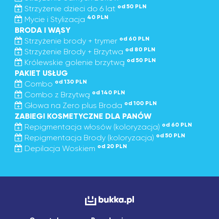
od 50 PLN
Strzyżenie dzieci do 6 lat
40 PLN
Mycie i Stylizacja
BRODA I WĄSY
od 60 PLN
Strzyżenie brody + trymer
od 80 PLN
Strzyżenie Brody + Brzytwa
od 50 PLN
Królewskie golenie brzytwą
PAKIET USŁUG
od 130 PLN
Combo
od 140 PLN
Combo z Brzytwą
od 100 PLN
Głowa na Zero plus Broda
ZABIEGI KOSMETYCZNE DLA PANÓW
od 60 PLN
Repigmentacja włosów (koloryzacja)
od 50 PLN
Repigmentacja Brody (koloryzacja)
od 20 PLN
Depilacja Woskiem