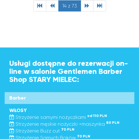
14 z 73
Usługi dostępne do rezerwacji on-
line w salonie Gentlemen Barber
Shop STARY MIELEC:
Barber
WŁOSY
od 110 PLN
Strzyżenie samymi nożyczkami
80 PLN
Strzyżenie męskie nożyczki +maszynka
70 PLN
Strzyżenie Buzz cut
70 PLN
Strzyżenie Samych Boków