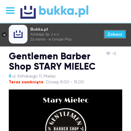
Bukka.pl
Zobacz
Asistapp Sp. z o.o.
Za darmo - w Google Play
Gentlemen Barber
Shop STARY MIELEC
ul. Kilińskiego 11, Mielec
Teraz zamknięte
Dzisiaj: 8:00 - 15:00