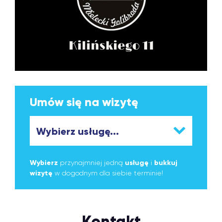
Umów się na wizytę
Wybierz
przynajmniej jedną
usługę
i
bukkuj
wizytę
w dogodnym dla siebie terminie!
Kontakt