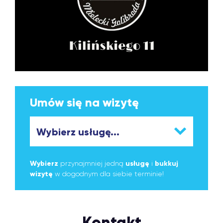
Umów się na wizytę
Wybierz
przynajmniej jedną
usługę
i
bukkuj
wizytę
w dogodnym dla siebie terminie!
Kontakt