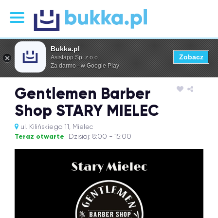
Bukka.pl
Zobacz
Asistapp Sp. z o.o.
Za darmo - w Google Play
Gentlemen Barber
Shop STARY MIELEC
ul. Kilińskiego 11, Mielec
Teraz otwarte
Dzisiaj: 8:00 - 15:00