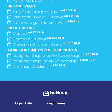
Mycie i Stylizacja
BRODA I WĄSY
od 60 PLN
Strzyżenie brody + trymer
od 80 PLN
Strzyżenie Brody + Brzytwa
od 50 PLN
Królewskie golenie brzytwą
PAKIET USŁUG
od 130 PLN
Combo
od 140 PLN
Combo z Brzytwą
od 100 PLN
Głowa na Zero plus Broda
ZABIEGI KOSMETYCZNE DLA PANÓW
od 60 PLN
Repigmentacja włosów (koloryzacja)
od 50 PLN
Repigmentacja Brody (koloryzacja)
od 20 PLN
Depilacja Woskiem
O portalu
Regulamin