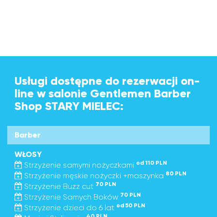
Usługi dostępne do rezerwacji on-
line w salonie Gentlemen Barber
Shop STARY MIELEC:
Barber
WŁOSY
od 110 PLN
Strzyżenie samymi nożyczkami
80 PLN
Strzyżenie męskie nożyczki +maszynka
70 PLN
Strzyżenie Buzz cut
70 PLN
Strzyżenie Samych Boków
od 50 PLN
Strzyżenie dzieci do 6 lat
40 PLN