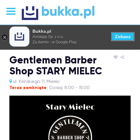
Bukka.pl
Zobacz
Asistapp Sp. z o.o.
Za darmo - w Google Play
Gentlemen Barber
Shop STARY MIELEC
ul. Kilińskiego 11, Mielec
Teraz zamknięte
Dzisiaj: 8:00 - 15:00