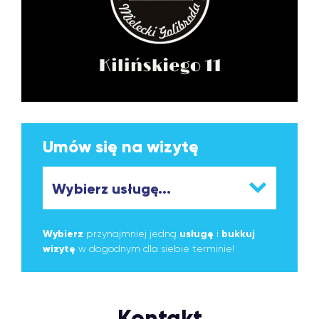
Umów się na wizytę
Wybierz
przynajmniej jedną
usługę
i
bukkuj
wizytę
w dogodnym dla siebie terminie!
Kontakt