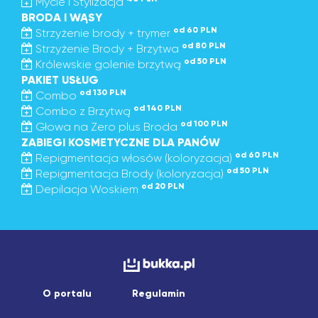
Mycie i Stylizacja
BRODA I WĄSY
od 60 PLN
Strzyżenie brody + trymer
od 80 PLN
Strzyżenie Brody + Brzytwa
od 50 PLN
Królewskie golenie brzytwą
PAKIET USŁUG
od 130 PLN
Combo
od 140 PLN
Combo z Brzytwą
od 100 PLN
Głowa na Zero plus Broda
ZABIEGI KOSMETYCZNE DLA PANÓW
od 60 PLN
Repigmentacja włosów (koloryzacja)
od 50 PLN
Repigmentacja Brody (koloryzacja)
od 20 PLN
Depilacja Woskiem
O portalu
Regulamin