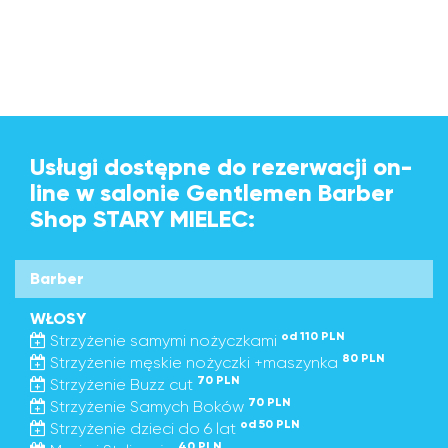
Usługi dostępne do rezerwacji on-
line w salonie Gentlemen Barber
Shop STARY MIELEC:
Barber
WŁOSY
od 110 PLN
Strzyżenie samymi nożyczkami
80 PLN
Strzyżenie męskie nożyczki +maszynka
70 PLN
Strzyżenie Buzz cut
70 PLN
Strzyżenie Samych Boków
od 50 PLN
Strzyżenie dzieci do 6 lat
40 PLN