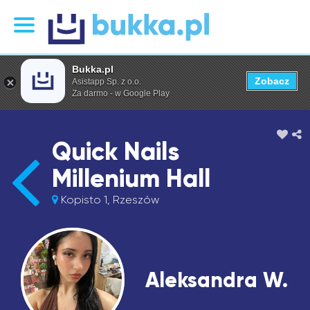
Bukka.pl
Zobacz
Asistapp Sp. z o.o.
Za darmo - w Google Play
Quick Nails
Millenium Hall
Kopisto 1, Rzeszów
Aleksandra W.