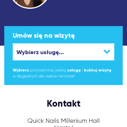
Umów się na wizytę
Wybierz
przynajmniej jedną
usługę
i
bukkuj wizytę
w dogodnym dla siebie terminie!
Kontakt
Quick Nails Millenium Hall