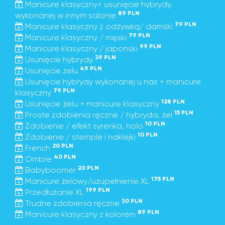
Manicure klasyczny+ usunięcie hybrydy
89 PLN
wykonanej w innym salonie
79 PLN
Manicure klasyczny z odżywką/ damski
79 PLN
Manicure klasyczny / męski
99 PLN
Manicure klasyczny / japoński
39 PLN
Usunięcie hybrydy
49 PLN
Usunięcie żelu
Usunięcie hybrydy wykonanej u nas + manicure
79 PLN
klasyczny
128 PLN
Usunięcie żelu + manicure klasyczny
15 PLN
Proste zdobienia ręczne / hybryda, żel
10 PLN
Zdobienie / efekt syrenka, holo
10 PLN
Zdobienie / stemple i naklejki
20 PLN
French
40 PLN
Ombre
20 PLN
Babyboomer
175 PLN
Manicure żelowy/uzupełnienie XL
199 PLN
Przedłużanie XL
30 PLN
Trudne zdobienia ręczne
89 PLN
Manicure klasyczny z kolorem