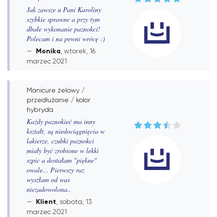
Jak zawsze u Pani Karoliny
szybkie sprawne a przy tym
dbałe wykonanie paznokci!
Polecam i na pewni wrócę :)
Monika
, wtorek, 16
marzec 2021
Manicure żelowy /
przedłużanie / kolor
hybryda
Każdy paznokieć ma inny
kształt, są niedociągnięcia w
lakierze, czubki paznokci
miały być zrobione w lekki
szpic a dostałam "piękne"
owale... Pierwszy raz
wyszłam od was
niezadowolona..
Klient
, sobota, 13
marzec 2021