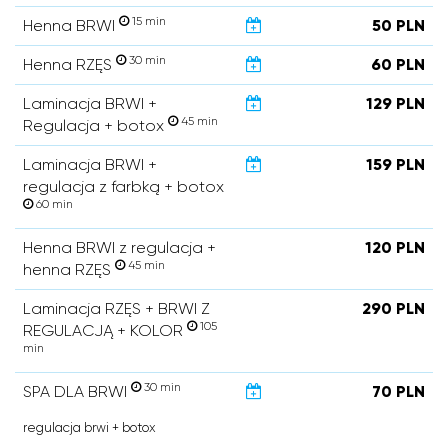
15 min
Henna BRWI
50 PLN
30 min
Henna RZĘS
60 PLN
Laminacja BRWI +
129 PLN
45 min
Regulacja + botox
Laminacja BRWI +
159 PLN
regulacja z farbką + botox
60 min
Henna BRWI z regulacja +
120 PLN
45 min
henna RZĘS
Laminacja RZĘS + BRWI Z
290 PLN
105
REGULACJĄ + KOLOR
min
30 min
SPA DLA BRWI
70 PLN
regulacja brwi + botox