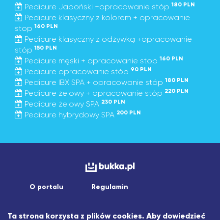
180 PLN
Pedicure Japoński +opracowanie stóp
Pedicure klasyczny z kolorem + opracowanie
160 PLN
stop
Pedicure klasyczny z odżywką +opracowanie
150 PLN
stóp
160 PLN
Pedicure męski + opracowanie stop
90 PLN
Pedicure opracowanie stóp
180 PLN
Pedicure IBX SPA + opracowanie stóp
220 PLN
Pedicure żelowy + opracowanie stóp
230 PLN
Pedicure żelowy SPA
200 PLN
Pedicure hybrydowy SPA
O portalu
Regulamin
Copyright © 2026 asistapp sp. z o.o.
Ta strona korzysta z plików cookies. Aby dowiedzieć
Wszelkie prawa zastrzeżone.