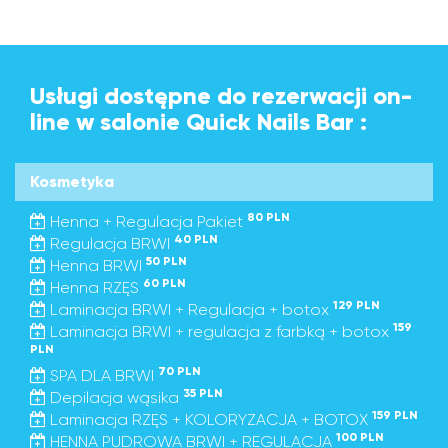
Usługi dostępne do rezerwacji on-
line w salonie Quick Nails Bar :
Kosmetyka
80 PLN
Henna + Regulacja Pakiet
40 PLN
Regulacja BRWI
50 PLN
Henna BRWI
60 PLN
Henna RZĘS
129 PLN
Laminacja BRWI + Regulacja + botox
159
Laminacja BRWI + regulacja z farbką + botox
PLN
70 PLN
SPA DLA BRWI
35 PLN
Depilacja wąsika
159 PLN
Laminacja RZĘS + KOLORYZACJA + BOTOX
100 PLN
HENNA PUDROWA BRWI + REGULACJA