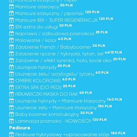
50 PLN
Manicure dziecięcy
120 PLN
Manicure klasyczny / japoński
120 PLN
Manicure IBX - SUPER REGENERACJA
30 PLN
IBX extra do usługi
25 PLN
Naprawa / odbudowa paznokcia
40 PLN
Malowanie / kolor
30 PLN
Zdobienie French / Babyboomer
od 15 PLN
Zdobienie ręczne / hybryda, tytan, żel
20 PLN
Zdobienie / efekt syrenka, holo, kocie oko
50 PLN
Usunięcie hybrydy
60 PLN
Usunięcie żelu/ acrylogelu/ tytanu
40 PLN
OMBRE KOLOROWE
20 PLN
EXTRA SPA (DO PEDI)
45 PLN
REKAWICZKI MASKA DO RAK
140 PLN
Usunięcie hybrydy + Manicure klasyczny
150 PLN
Usuniecie żelu + Manicure klasyczny
30 PLN
Baby boomer konstrukcyjny
130 PLN
Laminacja paznokci -NOWOŚĆ!!!
Pedicure
180 PLN
Pedicure hybrydowy +opracowanie stóp