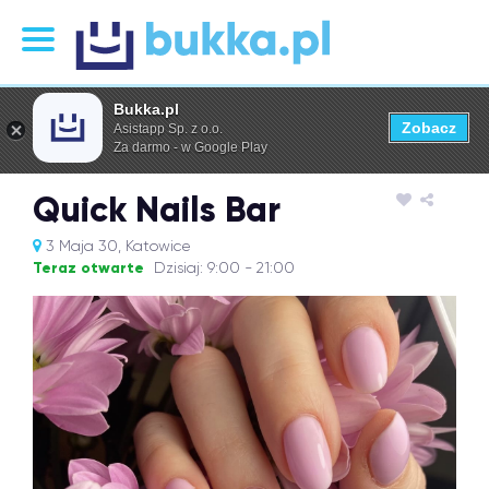
Bukka.pl
Zobacz
Asistapp Sp. z o.o.
Za darmo - w Google Play
Quick Nails Bar
3 Maja 30, Katowice
Teraz otwarte
Dzisiaj: 9:00 - 21:00