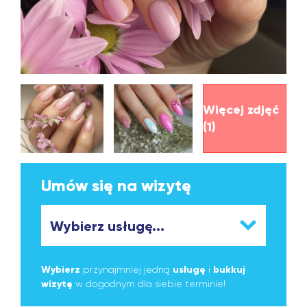
Więcej zdjęć
(1)
Umów się na wizytę
Wybierz
przynajmniej jedną
usługę
i
bukkuj
wizytę
w dogodnym dla siebie terminie!