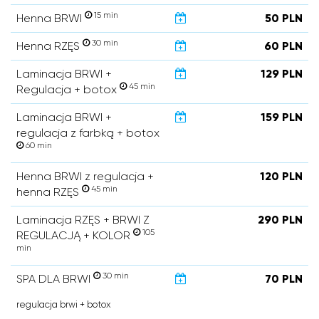
15 min
Henna BRWI
50 PLN
30 min
Henna RZĘS
60 PLN
Laminacja BRWI +
129 PLN
45 min
Regulacja + botox
Laminacja BRWI +
159 PLN
regulacja z farbką + botox
60 min
Henna BRWI z regulacja +
120 PLN
45 min
henna RZĘS
Laminacja RZĘS + BRWI Z
290 PLN
105
REGULACJĄ + KOLOR
min
30 min
SPA DLA BRWI
70 PLN
regulacja brwi + botox