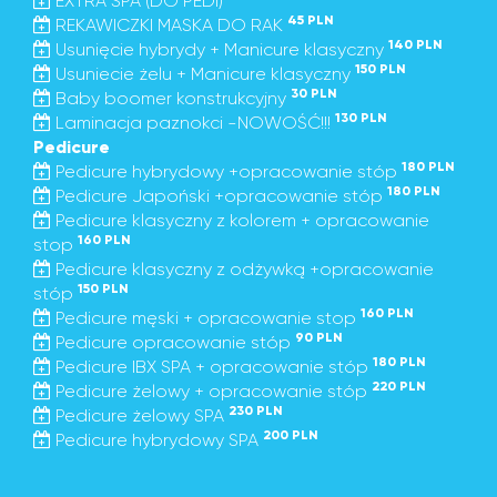
EXTRA SPA (DO PEDI)
45 PLN
REKAWICZKI MASKA DO RAK
140 PLN
Usunięcie hybrydy + Manicure klasyczny
150 PLN
Usuniecie żelu + Manicure klasyczny
30 PLN
Baby boomer konstrukcyjny
130 PLN
Laminacja paznokci -NOWOŚĆ!!!
Pedicure
180 PLN
Pedicure hybrydowy +opracowanie stóp
180 PLN
Pedicure Japoński +opracowanie stóp
Pedicure klasyczny z kolorem + opracowanie
160 PLN
stop
Pedicure klasyczny z odżywką +opracowanie
150 PLN
stóp
160 PLN
Pedicure męski + opracowanie stop
90 PLN
Pedicure opracowanie stóp
180 PLN
Pedicure IBX SPA + opracowanie stóp
220 PLN
Pedicure żelowy + opracowanie stóp
230 PLN
Pedicure żelowy SPA
200 PLN
Pedicure hybrydowy SPA