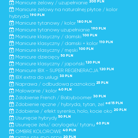
200 PLN
Manicure żelowy / uzupełnianie
Manicure żelowy na naturalnej płytce / kolor
190 PLN
hybryda
180 PLN
Manicure tytanowy / kolor
190 PLN
Manicure tytanowy uzupełnianie
100 PLN
Manicure klasyczny / damski
110 PLN
Manicure klasyczny / damski + kolor
100 PLN
Manicure klasyczny / męski
50 PLN
Manicure dziecięcy
120 PLN
Manicure klasyczny / japoński
120 PLN
Manicure IBX - SUPER REGENERACJA
30 PLN
IBX extra do usługi
25 PLN
Naprawa / odbudowa paznokcia
40 PLN
Malowanie / kolor
30 PLN
Zdobienie French / Babyboomer
od 15 PLN
Zdobienie ręczne / hybryda, tytan, żel
20 PLN
Zdobienie / efekt syrenka, holo, kocie oko
50 PLN
Usunięcie hybrydy
60 PLN
Usunięcie żelu/ acrylogelu/ tytanu
40 PLN
OMBRE KOLOROWE
20 PLN