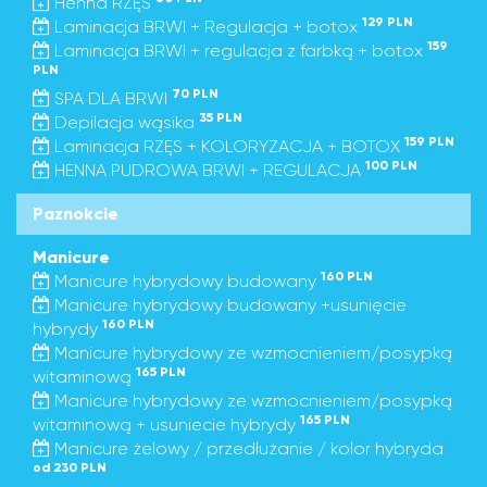
Henna RZĘS
129 PLN
Laminacja BRWI + Regulacja + botox
159
Laminacja BRWI + regulacja z farbką + botox
PLN
70 PLN
SPA DLA BRWI
35 PLN
Depilacja wąsika
159 PLN
Laminacja RZĘS + KOLORYZACJA + BOTOX
100 PLN
HENNA PUDROWA BRWI + REGULACJA
Paznokcie
Manicure
160 PLN
Manicure hybrydowy budowany
Manicure hybrydowy budowany +usunięcie
160 PLN
hybrydy
Manicure hybrydowy ze wzmocnieniem/posypką
165 PLN
witaminową
Manicure hybrydowy ze wzmocnieniem/posypką
165 PLN
witaminową + usuniecie hybrydy
Manicure żelowy / przedłużanie / kolor hybryda
od 230 PLN