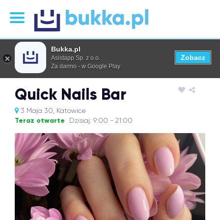
Bukka.pl
Zobacz
Asistapp Sp. z o.o.
Za darmo - w Google Play
Quick Nails Bar
3 Maja 30, Katowice
Teraz otwarte
Dzisiaj: 9:00 - 21:00