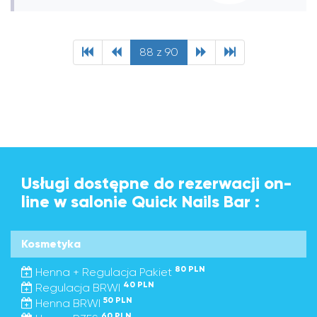
88 z 90
Usługi dostępne do rezerwacji on-
line w salonie Quick Nails Bar :
Kosmetyka
80 PLN
Henna + Regulacja Pakiet
40 PLN
Regulacja BRWI
50 PLN
Henna BRWI
60 PLN