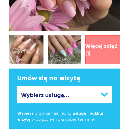
Więcej zdjęć
(1)
Umów się na wizytę
Wybierz
przynajmniej jedną
usługę
i
bukkuj
wizytę
w dogodnym dla siebie terminie!