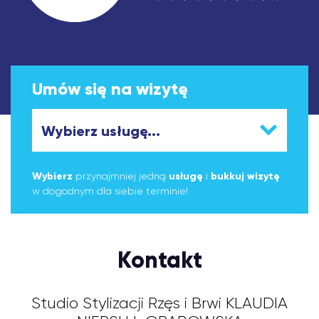
Umów się na wizytę
Wybierz
przynajmniej jedną
usługę
i
bukkuj wizytę
w dogodnym dla siebie terminie!
Kontakt
Studio Stylizacji Rzęs i Brwi KLAUDIA