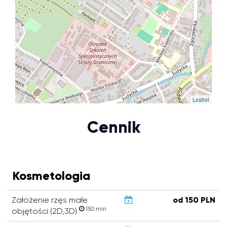
Leaflet
Cennik
Kosmetologia
Założenie rzęs małe
od 150 PLN
150 min
objętości (2D,3D)