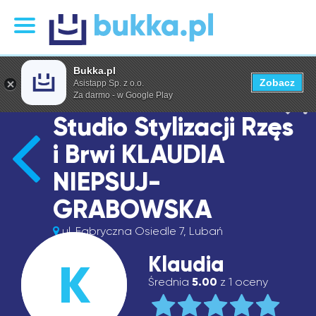
Bukka.pl
Zobacz
Asistapp Sp. z o.o.
Za darmo - w Google Play
Studio Stylizacji Rzęs
i Brwi KLAUDIA
NIEPSUJ-
GRABOWSKA
ul. Fabryczna Osiedle 7, Lubań
Klaudia
K
Średnia
5.00
z 1 oceny