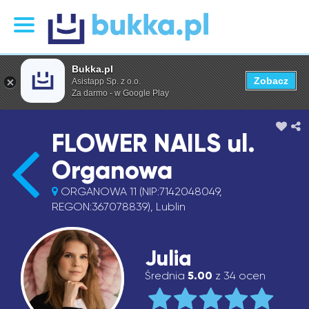
Bukka.pl
Zobacz
Asistapp Sp. z o.o.
Za darmo - w Google Play
FLOWER NAILS ul.
Organowa
ORGANOWA 11 (NIP:7142048049,
REGON:367078839), Lublin
Julia
Średnia
5.00
z 34 ocen