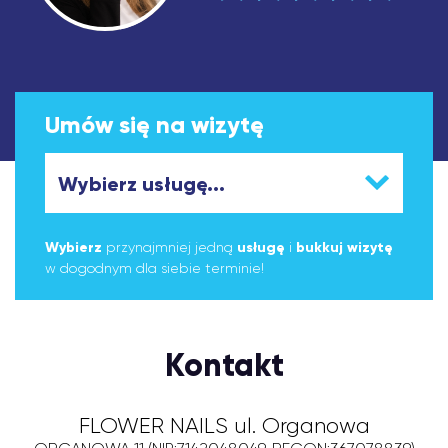
Umów się na wizytę
Wybierz
przynajmniej jedną
usługę
i
bukkuj wizytę
w dogodnym dla siebie terminie!
Kontakt
FLOWER NAILS ul. Organowa