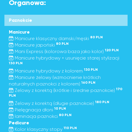
Organowa:
Paznokcie
Manicure
80 PLN
Manicure klasyczny damski/męski
80 PLN
Manicure japoński
120 PLN
Mani Express (kolorowa baza jako kolor)
Manicure hybrydowy + usunięcie starej stylizacji
130 PLN
130 PLN
Manicure hybrydowy z kolorem
Manicure żelowy (wzmocnienie krótkich
160 PLN
naturalnych paznokci z kolorem)
170
Żelowy z korektą (krótkie i średnie paznokcie)
PLN
180 PLN
Żelowy z korektą (długie paznokcie)
10 PLN
Pielęgnacja dłoni
80 PLN
laminacja paznokci
Pedicure
110 PLN
Kolor klasyczny stopy