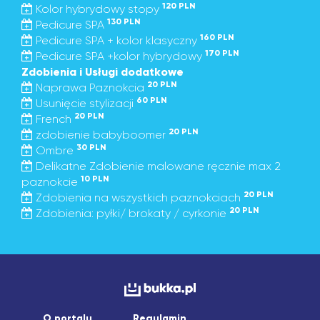
120 PLN
Kolor hybrydowy stopy
130 PLN
Pedicure SPA
160 PLN
Pedicure SPA + kolor klasyczny
170 PLN
Pedicure SPA +kolor hybrydowy
Zdobienia i Usługi dodatkowe
20 PLN
Naprawa Paznokcia
60 PLN
Usunięcie stylizacji
20 PLN
French
20 PLN
zdobienie babyboomer
30 PLN
Ombre
Delikatne Zdobienie malowane ręcznie max 2
10 PLN
paznokcie
20 PLN
Zdobienia na wszystkich paznokciach
20 PLN
Zdobienia: pyłki/ brokaty / cyrkonie
O portalu
Regulamin