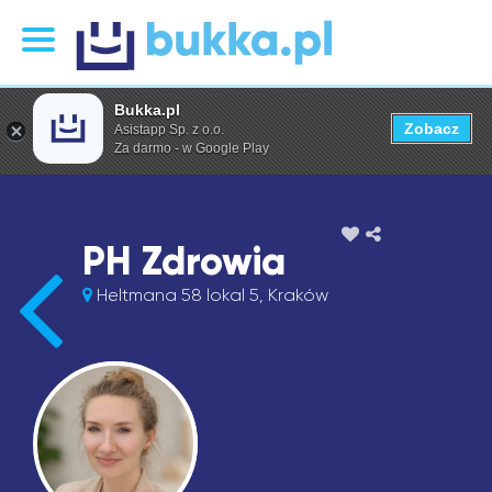
Bukka.pl
Zobacz
Asistapp Sp. z o.o.
Za darmo - w Google Play
PH Zdrowia
Heltmana 58 lokal 5, Kraków