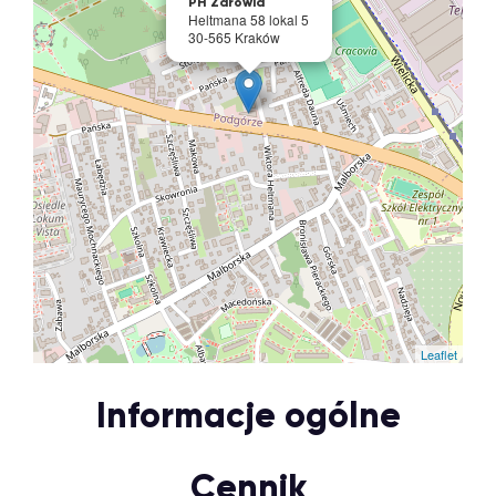
PH Zdrowia
Heltmana 58 lokal 5
30-565 Kraków
Leaflet
Informacje ogólne
Cennik