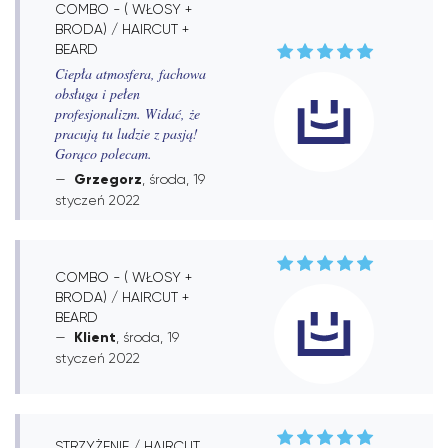
COMBO - ( WŁOSY +
BRODA) / HAIRCUT +
BEARD
Ciepła atmosfera, fachowa
obsługa i pełen
profesjonalizm. Widać, że
pracują tu ludzie z pasją!
Gorąco polecam.
Grzegorz
, środa, 19
styczeń 2022
COMBO - ( WŁOSY +
BRODA) / HAIRCUT +
BEARD
Klient
, środa, 19
styczeń 2022
STRZYŻENIE / HAIRCUT