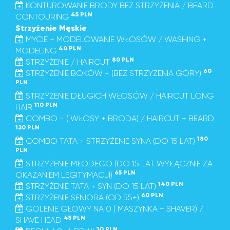
KONTUROWANIE BRODY BEZ STRZYŻENIA / BEARD
45 PLN
CONTOURING
Strzyżenie Męskie
MYCIE + MODELOWANIE WŁOSÓW / WASHING +
40 PLN
MODELING
80 PLN
STRZYŻENIE / HAIRCUT
60
STRZYZENIE BOKÓW - (BEZ STRZYZENIA GÓRY)
PLN
STRZYŻENIE DŁUGICH WŁOSÓW / HAIRCUT LONG
110 PLN
HAIR
COMBO - ( WŁOSY + BRODA) / HAIRCUT + BEARD
120 PLN
180
COMBO TATA + STRZYŻENIE SYNA (DO 15 LAT)
PLN
STRZYŻENIE MŁODEGO (DO 15 LAT WYŁĄCZNIE ZA
65 PLN
OKAZANIEM LEGITYMACJI)
140 PLN
STRZYŻENIE TATA + SYN (DO 15 LAT)
60 PLN
STRZYŻENIE SENIORA (OD 55+)
GOLENIE GŁOWY NA 0 ( MASZYNKA + SHAVER) /
45 PLN
SHAVE HEAD
30 PLN