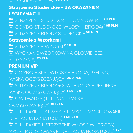
REGULACJA BRWI
Strzyżenia Studenckie - ZA OKAZANIEM
LEGITYMACJI
70 PLN
STRZYZENIE STUDENCKIE , UCZNIOWSKIE
105 PLN
COMBO STUDENCKIE (WŁOSY + BRODA)
50 PLN
STRZYŻENIE BRODY STUDENCKIE
Strzyzenie z Wzorkami
85 PLN
STRZYŻENIE + WZORKI
WYCINANIE WZORKÓW NA GŁOWIE (BEZ
25 PLN
STRZYZENIA)
PREMIUM VIP
COMBO + SPA ( WŁOSY + BRODA, PEELING,
200 PLN
MASKA OCZYSZCZAJĄCA)
STRZYZENIE BRODY + SPA ( BRODA + PEELING +
140 PLN
MASKA OCZYSZCZAJĄCA)
SPA TWARZY ( PEELING + MASKA
80 PLN
OCZYSZCZAJĄCA)
FULL PAKIET I (STRZYŻENIE, MYCIE I MODELOWANIE,
140 PLN
DEPILACJA NOSA I USZU)
FULL PAKIET II (STRZYŻENIE WŁOSÓW I BRODY,
195
MYCIE I MODELOWANIE, DEPILACJA NOSA I USZU)