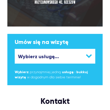
Umów się na wizytę
Wybierz
przynajmniej jedną
usługę
i
bukkuj
wizytę
w dogodnym dla siebie terminie!
Kontakt