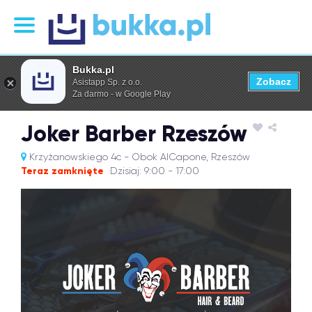
Bukka.pl
Zobacz
Asistapp Sp. z o.o.
Za darmo - w Google Play
Joker Barber Rzeszów
Krzyżanowskiego 4c - Obok AlCapone, Rzeszów
Teraz zamknięte
Dzisiaj: 9:00 - 17:00