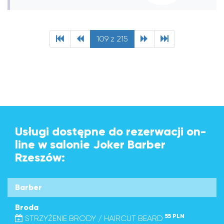
109 z 215
Usługi dostępne do rezerwacji on-
line w salonie Joker Barber
Rzeszów:
Barber
Broda
55 PLN
STRZYŻENIE BRODY / HAIRCUT BEARD