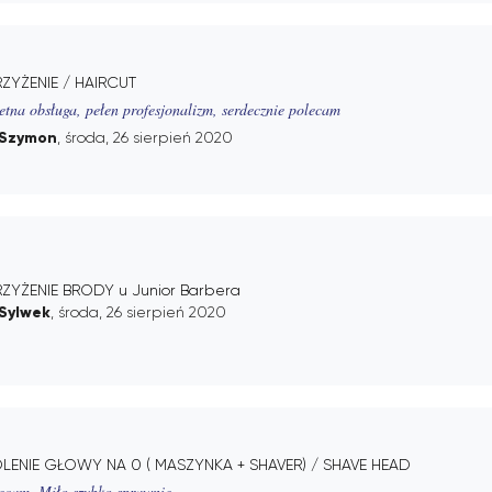
RZYŻENIE / HAIRCUT
etna obsługa, pełen profesjonalizm, serdecznie polecam
Szymon
, środa, 26 sierpień 2020
RZYŻENIE BRODY u Junior Barbera
Sylwek
, środa, 26 sierpień 2020
LENIE GŁOWY NA 0 ( MASZYNKA + SHAVER) / SHAVE HEAD
ecam. Miło szybko sprawnie