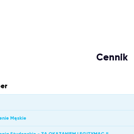
Cennik
er
enie Męskie
żenia Studenckie - ZA OKAZANIEM LEGITYMACJI