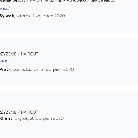
LENIE GŁOWY NA 0 ( MASZYNKA + SHAVER) / SHAVE HEAD
ecam!
Sylwek
, wtorek, 1 wrzesień 2020
RZYŻENIE / HAIRCUT
PER!
Piotr
, poniedziałek, 31 sierpień 2020
RZYŻENIE / HAIRCUT
Klient
, piątek, 28 sierpień 2020