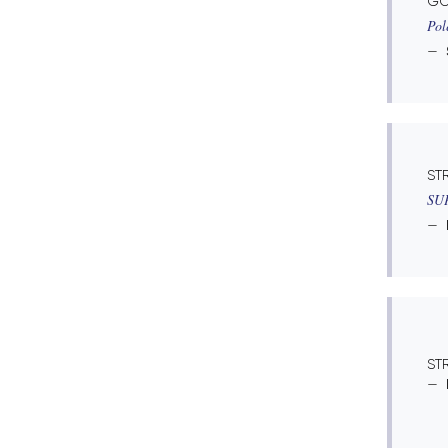
GO
Pol
ST
SU
ST