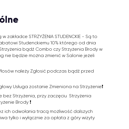
ólne
ug w zakładce STRZYŻENIA STUDENCKIE - Są to
ą Rabatowi Studenckiemu 10% którego od dnia
Strzyżenia bądź Combo czy Strzyżenia Brody w
ug nie będzie można zmienić w Salonie jeżeli
 Włosów należy Zgłosić podczas bądź przed
łowy Usługa zostanie Zmieniona na Strzyżenie❗️
e bez Strzyżenia, przy zaczęciu Strzyżenia
yżenie Brody ❗️
 bez ich odwołania tracą możliwość dalszych
a tylko i wyłącznie za opłata z góry wizyty