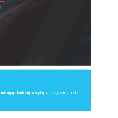
ą
usługę
i
bukkuj wizytę
w dogodnym dla