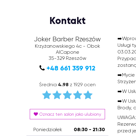
Kontakt
Joker Barber Rzeszów
➡️Wprow
Usługi 
Krzyżanowskiego 4c - Obok
03.03.2
AlCapone
35-329
Rzeszów
Przypadk
zostaną
+48 661 359 912
➡️Mycie
Strzyżen
Średnia
4.98
z 1929 ocen
➡️W Usł
➡️W Usł
Brody, a
Oznacz ten salon jako ulubiony
UWAGA: K
Rezerwa
Poniedziałek
08:30 - 21:30
przed je