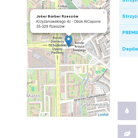
×
Strzyz
Joker Barber Rzeszów
Krzyżanowskiego 4c - Obok AlCapone
35-329 Rzeszów
PREMI
Depil
Leaflet