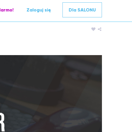
darmo!
Zaloguj się
Dla SALONU