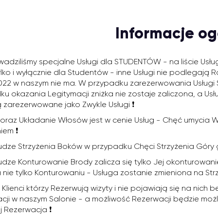
Informacje og
adziliśmy specjalne Usługi dla STUDENTÓW - na liście Usł
tylko i wyłącznie dla Studentów - inne Usługi nie podlegaj
022 w naszym nie ma. W przypadku zarezerwowania Usługi 
u okazania Legitymacji zniżka nie zostaje zaliczona, a Usł
 zarezerwowane jako Zwykle Usługi ❗️
 oraz Układanie Włosów jest w cenie Usług - Chęć umycia
iem ❗️
udze Strzyżenia Boków w przypadku Chęci Strzyżenia Góry g
udze Konturowanie Brody zalicza się tylko Jej okonturowani
 nie tylko Konturowaniu - Usługa zostanie zmieniona na Strz
lienci którzy Rezerwują wizyty i nie pojawiają się na nich
cji w naszym Salonie - a możliwość Rezerwacji będzie możliw
j Rezerwacja ❗️