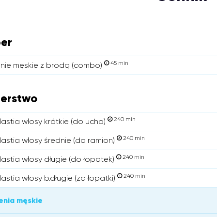
er
45 min
enie męskie z brodą (combo)
jerstwo
240 min
astia włosy krótkie (do ucha)
240 min
astia włosy średnie (do ramion)
240 min
astia włosy długie (do łopatek)
240 min
stia włosy b.długie (za łopatki)
enia męskie