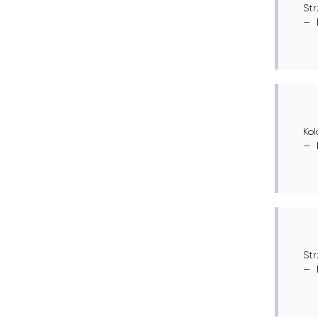
Str
Kol
Str