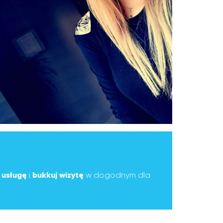
ą
usługę
i
bukkuj wizytę
w dogodnym dla