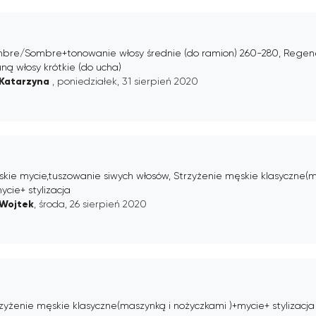
bre/Sombre+tonowanie włosy średnie (do ramion) 260-280, Rege
ną włosy krótkie (do ucha)
Katarzyna
, poniedziałek, 31 sierpień 2020
kie mycie,tuszowanie siwych włosów, Strzyżenie męskie klasyczne(
ycie+ stylizacja
Wojtek
, środa, 26 sierpień 2020
zyżenie męskie klasyczne(maszynką i nożyczkami )+mycie+ stylizacja