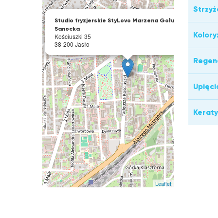
Strzyż
×
Studio fryzjerskie StyLovo Marzena Gołuch
Sanocka
Kolory
Kościuszki 35
38-200 Jasło
Regen
Upięci
Kerat
Leaflet