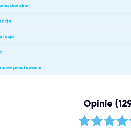
enia damskie
zacja
eracje
a
ynowe prostowanie
Opinie (129