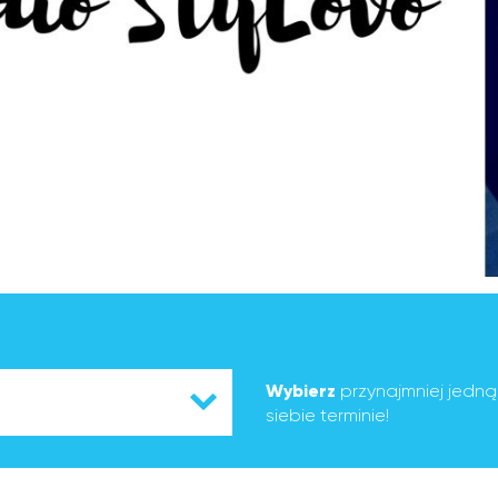
Wybierz
przynajmniej jedn
siebie terminie!