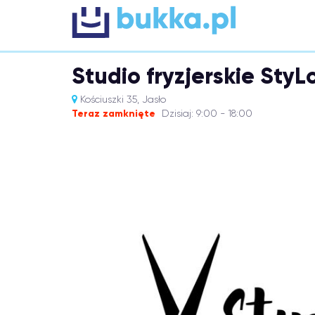
Studio fryzjerskie St
Kościuszki 35, Jasło
Teraz zamknięte
Dzisiaj: 9:00 - 18:00