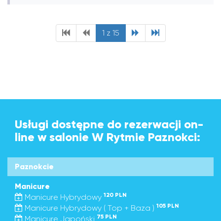
1 z 15
Usługi dostępne do rezerwacji on-
line w salonie W Rytmie Paznokci:
Paznokcie
Manicure
120 PLN
Manicure Hybrydowy
105 PLN
Manicure Hybrydowy ( Top + Baza )
75 PLN
Manicure Japoński