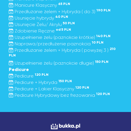
65 PLN
Manicure Klasyczny
190 PLN
Przedłużanie żelem + Hybryda ( do 3)
40 PLN
Usunięcie hybrydy
50 PLN
Usunięcie Żelu/ Akrylu
od 5 PLN
Zdobienie Ręczne
140 PLN
Uzupełnienie żelu (paznokcie krótkie)
10 PLN
Naprawa/przedłużenie paznokcia
210
Przedłużanie żelem + Hybryda ( powyżej 3 )
PLN
150 PLN
Uzupełnienie żelu (paznokcie długie)
Pedicure
120 PLN
Pedicure
150 PLN
Pedicure + Hybryda
120 PLN
Pedicure + Lakier Klasyczny
120 PLN
Pedicure Hybrydowy bez frezowania