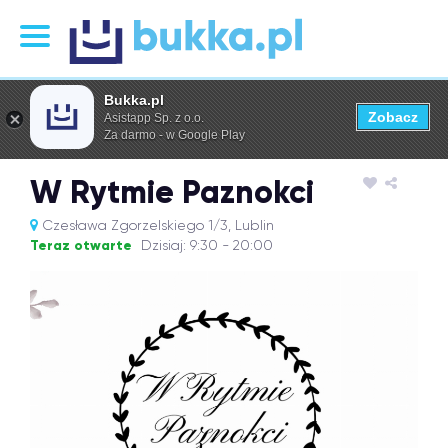
Bukka.pl
Zobacz
Asistapp Sp. z o.o.
Za darmo - w Google Play
W Rytmie Paznokci
Czesława Zgorzelskiego 1/3, Lublin
Teraz otwarte
Dzisiaj: 9:30 - 20:00