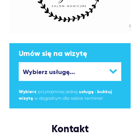
Umów się na wizytę
Wybierz
przynajmniej jedną
usługę
i
bukkuj
wizytę
w dogodnym dla siebie terminie!
Kontakt