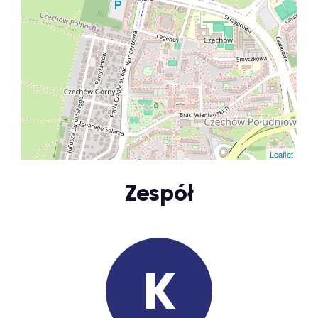
Leaflet
Zespół
K