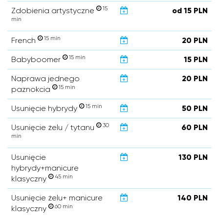
15
Zdobienia artystyczne
od 15 PLN
min
15 min
French
20 PLN
15 min
Babyboomer
15 PLN
Naprawa jednego
20 PLN
15 min
paznokcia
15 min
Usunięcie hybrydy
50 PLN
30
Usunięcie żelu / tytanu
60 PLN
min
Usunięcie
130 PLN
hybrydy+manicure
45 min
klasyczny
Usunięcie żelu+ manicure
140 PLN
60 min
klasyczny