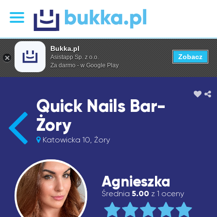
Bukka.pl
Zobacz
Asistapp Sp. z o.o.
Za darmo - w Google Play
Quick Nails Bar-
Żory
Katowicka 10, Żory
Agnieszka
Średnia
5.00
z 1 oceny