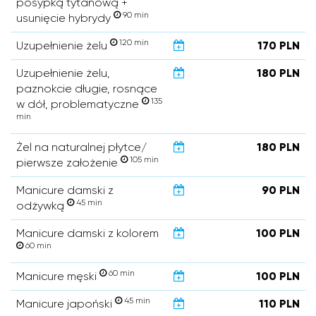
posypką tytanową +
90 min
usunięcie hybrydy
120 min
Uzupełnienie żelu
170 PLN
Uzupełnienie żelu,
180 PLN
paznokcie długie, rosnące
135
w dół, problematyczne
min
Żel na naturalnej płytce/
180 PLN
105 min
pierwsze założenie
Manicure damski z
90 PLN
45 min
odżywką
Manicure damski z kolorem
100 PLN
60 min
60 min
Manicure męski
100 PLN
45 min
Manicure japoński
110 PLN