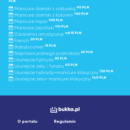
PLN
90 PLN
Manicure damski z odżywką
100 PLN
Manicure damski z kolorem
100 PLN
Manicure męski
110 PLN
Manicure japoński
od 15 PLN
Zdobienia artystyczne
20 PLN
French
15 PLN
Babyboomer
20 PLN
Naprawa jednego paznokcia
50 PLN
Usunięcie hybrydy
60 PLN
Usunięcie żelu / tytanu
130 PLN
Usunięcie hybrydy+manicure klasyczny
140 PLN
Usunięcie żelu+ manicure klasyczny
O portalu
Regulamin