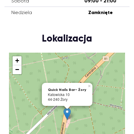
Sobota
09:00 - 21:00
Niedziela
Zamknięte
Lokalizacja
+
−
×
Quick Nails Bar- Żory
Katowicka 10
44-240 Żory