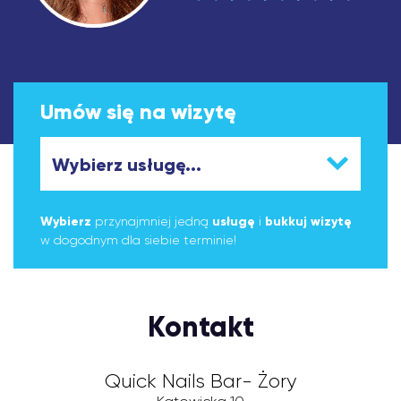
Umów się na wizytę
Wybierz
przynajmniej jedną
usługę
i
bukkuj wizytę
w dogodnym dla siebie terminie!
Kontakt
Quick Nails Bar- Żory