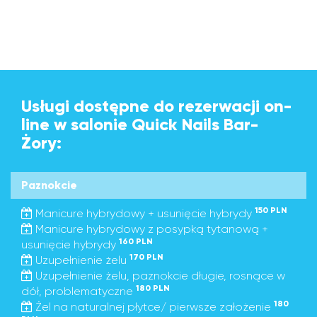
Usługi dostępne do rezerwacji on-
line w salonie Quick Nails Bar-
Żory:
Paznokcie
150 PLN
Manicure hybrydowy + usunięcie hybrydy
Manicure hybrydowy z posypką tytanową +
160 PLN
usunięcie hybrydy
170 PLN
Uzupełnienie żelu
Uzupełnienie żelu, paznokcie długie, rosnące w
180 PLN
dół, problematyczne
180
Żel na naturalnej płytce/ pierwsze założenie