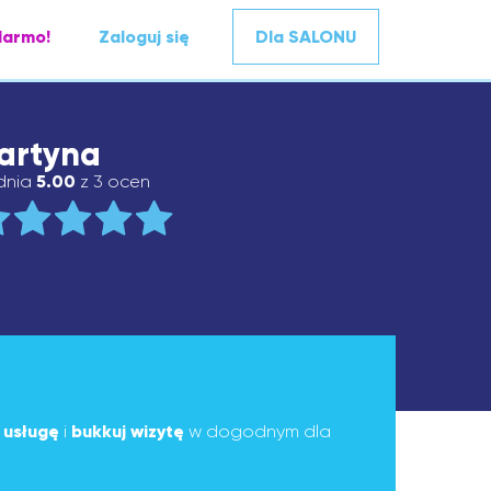
darmo!
Zaloguj się
Dla SALONU
artyna
dnia
5.00
z 3 ocen
ą
usługę
i
bukkuj wizytę
w dogodnym dla