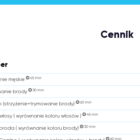
Cennik
er
45 min
enie męskie
30 min
wanie brody
60 min
(strzyżenie+trymowanie brody)
45 min
włosy ( wyrównanie koloru włosów )
30 min
broda ( wyrównanie koloru brody)
60 min