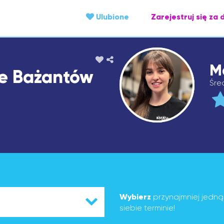
Ulubione
Zarejestruj się za 
M
fe Bażantów
Śre
Wybierz
przynajmniej jedn
siebie terminie!