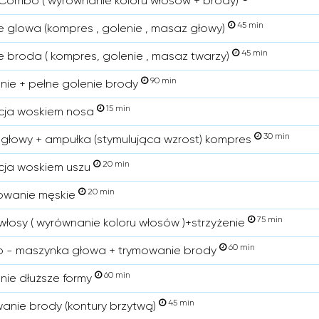
Combo ( wyrównanie koloru włosów + brody)
45 min
e glowa (kompres , golenie , masaz głowy)
45 min
e broda ( kompres, golenie , masaz twarzy)
90 min
enie + pełne golenie brody
15 min
cja woskiem nosa
30 min
głowy + ampułka (stymulująca wzrost) kompres
20 min
cja woskiem uszu
20 min
owanie męskie
75 min
włosy ( wyrównanie koloru włosów )+strzyżenie
60 min
- maszynka głowa + trymowanie brody
60 min
enie dłuższe formy
45 min
anie brody (kontury brzytwą)