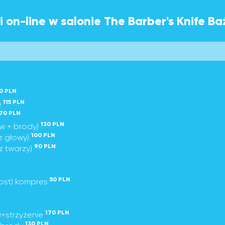
 on-line w salonie The Barber's Knife B
0 PLN
115 PLN
)
70 PLN
130 PLN
w + brody)
100 PLN
z głowy)
90 PLN
z twarzy)
50 PLN
ost) kompres
170 PLN
)+strzyżenie
130 PLN