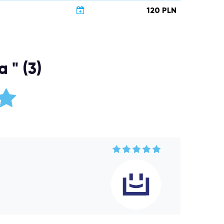
120 PLN
 " (3)