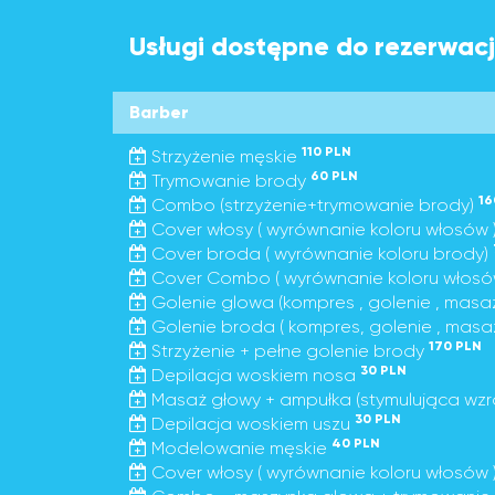
Usługi dostępne do rezerwacji
Barber
110 PLN
Strzyżenie męskie
60 PLN
Trymowanie brody
16
Combo (strzyżenie+trymowanie brody)
Cover włosy ( wyrównanie koloru włosów 
Cover broda ( wyrównanie koloru brody)
Cover Combo ( wyrównanie koloru włosó
Golenie glowa (kompres , golenie , masa
Golenie broda ( kompres, golenie , masa
170 PLN
Strzyżenie + pełne golenie brody
30 PLN
Depilacja woskiem nosa
Masaż głowy + ampułka (stymulująca wzr
30 PLN
Depilacja woskiem uszu
40 PLN
Modelowanie męskie
Cover włosy ( wyrównanie koloru włosów 