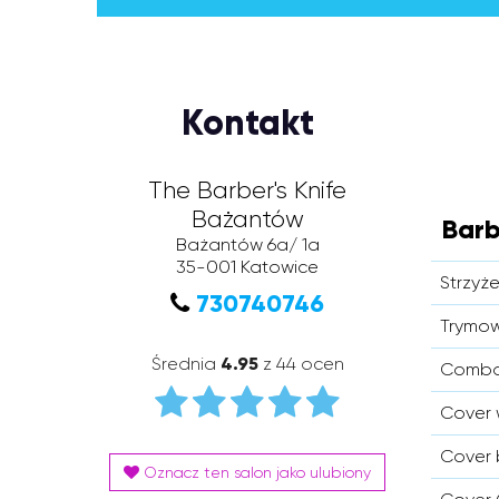
Kontakt
The Barber's Knife
Bażantów
Barb
Bażantów 6a/ 1a
35-001
Katowice
Strzyż
730740746
Trymo
Średnia
4.95
z 44 ocen
Combo 
Cover 
Cover 
Oznacz ten salon jako ulubiony