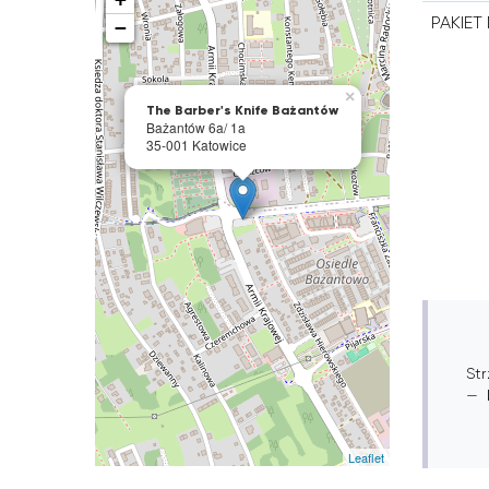
PAKIE
−
×
The Barber's Knife Bażantów
Bażantów 6a/ 1a
35-001 Katowice
St
Leaflet