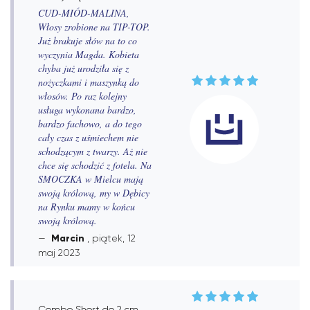
CUD-MIÓD-MALINA,
Włosy zrobione na TIP-TOP.
Już brakuje słów na to co
wyczynia Magda. Kobieta
chyba już urodziła się z
nożyczkami i maszynką do
włosów. Po raz kolejny
usługa wykonana bardzo,
bardzo fachowo, a do tego
cały czas z uśmiechem nie
schodzącym z twarzy. Aż nie
chce się schodzić z fotela. Na
SMOCZKA w Mielcu mają
swoją królową, my w Dębicy
na Rynku mamy w końcu
swoją królową.
Marcin
, piątek, 12
maj 2023
Combo Short do 2 cm