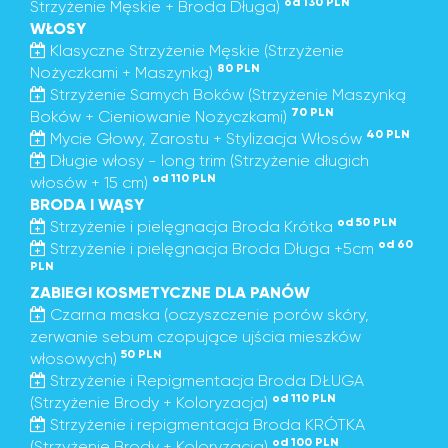
od 130 PLN
Strzyżenie Męskie + Broda Długa)
WŁOSY
Klasyczne Strzyżenie Męskie (Strzyżenie
80 PLN
Nożyczkami + Maszynką)
Strzyżenie Samych Boków (Strzyżenie Maszynką
70 PLN
Boków + Cieniowanie Nożyczkami)
40 PLN
Mycie Głowy, Zarostu + Stylizacja Włosów
Długie włosy - long trim (Strzyżenie długich
od 110 PLN
włosów + 15 cm)
BRODA I WĄSY
od 50 PLN
Strzyżenie i pielęgnacja Broda Krótka
od 60
Strzyżenie i pielęgnacja Broda Długa +5cm
PLN
ZABIEGI KOSMETYCZNE DLA PANÓW
Czarna maska (oczyszczenie porów skóry,
zerwanie sebum czopujące ujścia mieszków
50 PLN
włosowych)
Strzyżenie i Repigmentacja Broda DŁUGA
od 110 PLN
(Strzyżenie Brody + Koloryzacja)
Strzyżenie i repigmentacja Broda KRÓTKA
od 100 PLN
(Strzyżenie Brody + Koloryzacja)