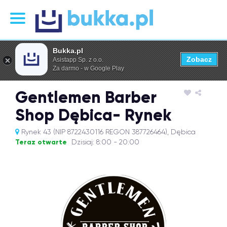
Bukka.pl
Zobacz
Asistapp Sp. z o.o.
Za darmo - w Google Play
Gentlemen Barber
Shop Dębica- Rynek
Rynek 43 (NIP 8722430116 REGON 387726464), Dębica
Teraz otwarte
Dzisiaj: 8:00 - 20:00