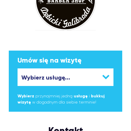
Umów się na wizytę
Wybierz
przynajmniej jedną
usługę
i
bukkuj
wizytę
w dogodnym dla siebie terminie!
Kontakt