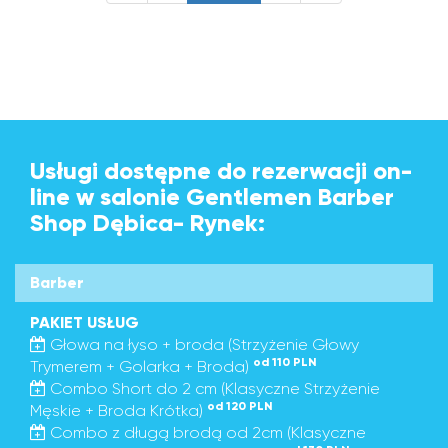
Usługi dostępne do rezerwacji on-
line w salonie Gentlemen Barber
Shop Dębica- Rynek:
Barber
PAKIET USŁUG
Głowa na łyso + broda (Strzyżenie Głowy
od 110 PLN
Trymerem + Golarka + Broda)
Combo Short do 2 cm (Klasyczne Strzyżenie
od 120 PLN
Męskie + Broda Krótka)
Combo z długą brodą od 2cm (Klasyczne