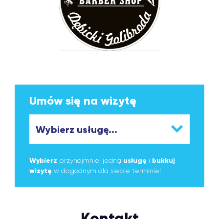
Umów się na wizytę
Wybierz
przynajmniej jedną
usługę
i
bukkuj
wizytę
w dogodnym dla siebie terminie!
Kontakt