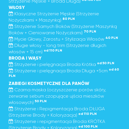
Strzyżenie Męskie + Broda Długa)
WŁOSY
Klasyczne Strzyżenie Męskie (Strzyżenie
80 PLN
Nożyczkami + Maszynką)
Strzyżenie Samych Boków (Strzyżenie Maszynką
70 PLN
Boków + Cieniowanie Nożyczkami)
40 PLN
Mycie Głowy, Zarostu + Stylizacja Włosów
Długie włosy - long trim (Strzyżenie długich
od 110 PLN
włosów + 15 cm)
BRODA I WĄSY
od 50 PLN
Strzyżenie i pielęgnacja Broda Krótka
od 60
Strzyżenie i pielęgnacja Broda Długa +5cm
PLN
ZABIEGI KOSMETYCZNE DLA PANÓW
Czarna maska (oczyszczenie porów skóry,
zerwanie sebum czopujące ujścia mieszków
50 PLN
włosowych)
Strzyżenie i Repigmentacja Broda DŁUGA
od 110 PLN
(Strzyżenie Brody + Koloryzacja)
Strzyżenie i repigmentacja Broda KRÓTKA
od 100 PLN
(Strzyżenie Brody + Koloryzacja)