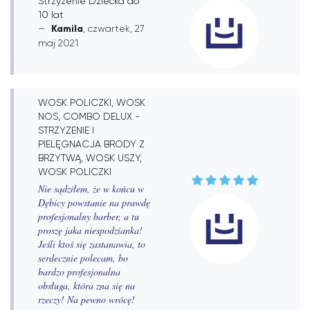
Strzyżenie Dziecka do
10 lat
Kamila
, czwartek, 27
maj 2021
WOSK POLICZKI, WOSK
NOS, COMBO DELUX -
STRZYZENIE I
PIELĘGNACJA BRODY Z
BRZYTWĄ, WOSK USZY,
WOSK POLICZKI
Nie sądziłem, że w końcu w
Dębicy powstanie na prawdę
profesjonalny barber, a tu
proszę jaka niespodzianka!
Jeśli ktoś się zastanawia, to
serdecznie polecam, bo
bardzo profesjonalna
obsługa, która zna się na
rzeczy! Na pewno wrócę!