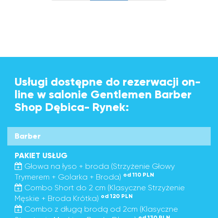
Usługi dostępne do rezerwacji on-
line w salonie Gentlemen Barber
Shop Dębica- Rynek:
Barber
PAKIET USŁUG
Głowa na łyso + broda (Strzyżenie Głowy
od 110 PLN
Trymerem + Golarka + Broda)
Combo Short do 2 cm (Klasyczne Strzyżenie
od 120 PLN
Męskie + Broda Krótka)
Combo z długą brodą od 2cm (Klasyczne
od 130 PLN