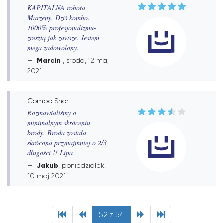
KAPITALNA robota
Marzeny. Dziś kombo.
1000% profesjonalizmu-
zresztą jak zawsze. Jestem
mega zadowolony.
Marcin
, środa, 12 maj
2021
Combo Short
Rozmawialiśmy o
minimalnym skróceniu
brody. Broda została
skrócona przynajmniej o 2/3
długości !! Lipa
Jakub
, poniedziałek,
10 maj 2021
52 z 54