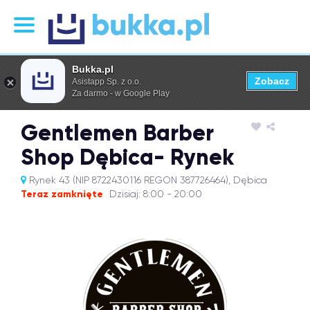
Bukka.pl
Zobacz
Asistapp Sp. z o.o.
Za darmo - w Google Play
Gentlemen Barber
Shop Dębica- Rynek
Rynek 43 (NIP 8722430116 REGON 387726464), Dębica
Teraz zamknięte
Dzisiaj: 8:00 - 20:00