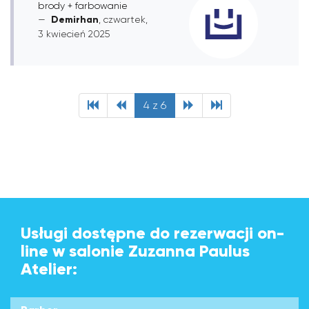
brody + farbowanie
Demirhan
, czwartek,
3 kwiecień 2025
4 z 6
Usługi dostępne do rezerwacji on-
line w salonie Zuzanna Paulus
Atelier: