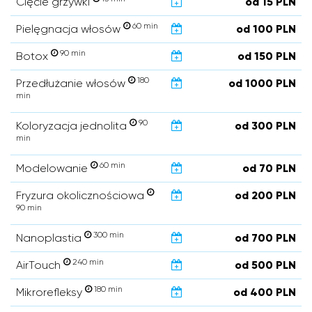
Cięcie grzywki
od 15 PLN
60 min
Pielęgnacja włosów
od 100 PLN
90 min
Botox
od 150 PLN
180
Przedłużanie włosów
od 1000 PLN
min
90
Koloryzacja jednolita
od 300 PLN
min
60 min
Modelowanie
od 70 PLN
Fryzura okolicznościowa
od 200 PLN
90 min
300 min
Nanoplastia
od 700 PLN
240 min
AirTouch
od 500 PLN
180 min
Mikrorefleksy
od 400 PLN