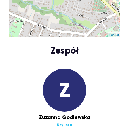
Leaflet
Zespół
Z
Zuzanna Godlewska
Stylista