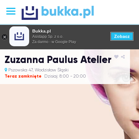
Bukka.pl
Zobacz
Asistapp Sp. z o.o.
Za darmo - w Google Play
Zuzanna Paulus Atelier
Pszowska 47, Wodzisław Śląski
Teraz zamknięte
Dzisiaj: 8:00 - 20:00