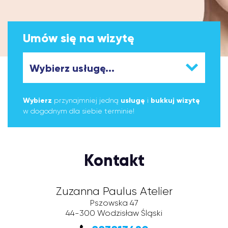
Umów się na wizytę
Wybierz
przynajmniej jedną
usługę
i
bukkuj wizytę
w dogodnym dla siebie terminie!
Kontakt
Zuzanna Paulus Atelier
Pszowska 47
44-300
Wodzisław Śląski