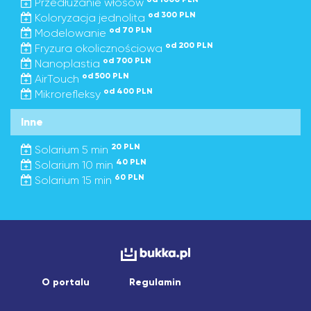
Przedłużanie włosów
od 300 PLN
Koloryzacja jednolita
od 70 PLN
Modelowanie
od 200 PLN
Fryzura okolicznościowa
od 700 PLN
Nanoplastia
od 500 PLN
AirTouch
od 400 PLN
Mikrorefleksy
Inne
20 PLN
Solarium 5 min
40 PLN
Solarium 10 min
60 PLN
Solarium 15 min
O portalu
Regulamin