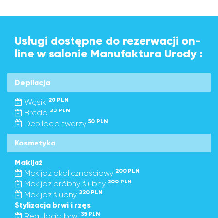
Usługi dostępne do rezerwacji on-
line w salonie Manufaktura Urody :
Depilacja
20 PLN
Wąsik
20 PLN
Broda
50 PLN
Depilacja twarzy
Kosmetyka
Makijaż
200 PLN
Makijaż okolicznościowy
200 PLN
Makijaż próbny ślubny
220 PLN
Makijaż ślubny
Stylizacja brwi i rzęs
35 PLN
Regulacja brwi