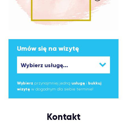
Umów się na wizytę
Wybierz
przynajmniej jedną
usługę
i
bukkuj
wizytę
w dogodnym dla siebie terminie!
Kontakt