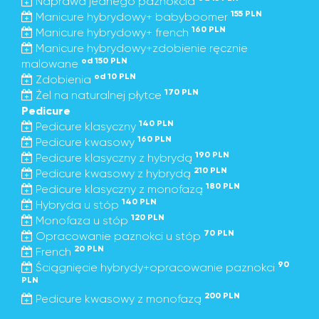
Naprawa jednego paznokcia
155 PLN
Manicure hybrydowy+ babyboomer
160 PLN
Manicure hybrydowy+ french
Manicure hybrydowy+zdobienie ręcznie
od 150 PLN
malowane
od 10 PLN
Zdobienia
170 PLN
Żel na naturalnej płytce
Pedicure
140 PLN
Pedicure klasyczny
160 PLN
Pedicure kwasowy
190 PLN
Pedicure klasyczny z hybrydą
210 PLN
Pedicure kwasowy z hybrydą
180 PLN
Pedicure klasyczny z monofazą
140 PLN
Hybryda u stóp
120 PLN
Monofaza u stóp
70 PLN
Opracowanie paznokci u stóp
20 PLN
French
90
Ściągnięcie hybrydy+opracowanie paznokci
PLN
200 PLN
Pedicure kwasowy z monofazą