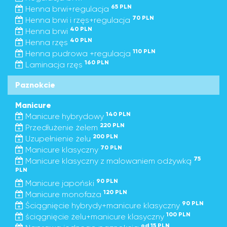
65 PLN
Henna brwi+regulacja
70 PLN
Henna brwi i rzęs+regulacja
40 PLN
Henna brwi
40 PLN
Henna rzęs
110 PLN
Henna pudrowa +regulacja
160 PLN
Laminacja rzęs
Paznokcie
Manicure
140 PLN
Manicure hybrydowy
220 PLN
Przedłużenie żelem
200 PLN
Uzupełnienie żelu
70 PLN
Manicure klasyczny
75
Manicure klasyczny z malowaniem odżywką
PLN
90 PLN
Manicure japoński
120 PLN
Manicure monofaza
90 PLN
Ściągnięcie hybrydy+manicure klasyczny
100 PLN
ściągnięcie żelu+manicure klasyczny
od 15 PLN