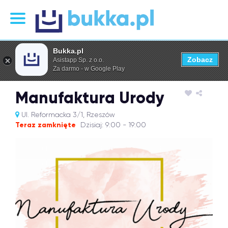
Bukka.pl
Zobacz
Asistapp Sp. z o.o.
Za darmo - w Google Play
Manufaktura Urody
Ul. Reformacka 3/1, Rzeszów
Teraz zamknięte
Dzisiaj: 9:00 - 19:00