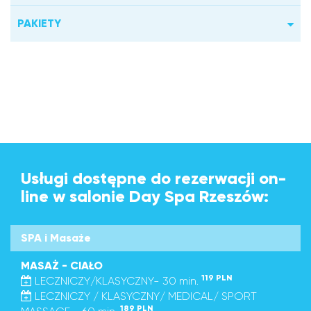
PAKIETY
Usługi dostępne do rezerwacji on-
line w salonie Day Spa Rzeszów:
SPA i Masaże
MASAŻ - CIAŁO
119 PLN
LECZNICZY/KLASYCZNY- 30 min.
LECZNICZY / KLASYCZNY/ MEDICAL/ SPORT
189 PLN