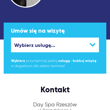
Umów się na wizytę
Wybierz
przynajmniej jedną
usługę
i
bukkuj wizytę
w dogodnym dla siebie terminie!
Kontakt
Day Spa Rzeszów