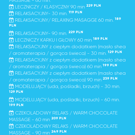
MASSAGE - 60 min.
229 PLN
LECZNICZY / KLASYCZNY 90 min
119 PLN
RELAKSACYJNY- 30 min.
189
RELAKSACYJNY/ RELAXING MASAGGE 60 min.
PLN
229 PLN
RELAKSACYJNY- 90 min.
189 PLN
LECZNICZY KARKU I GŁOWY 60 min
RELAKSACYJNY z ciepłym dodatkiem (masło shea
129 PLN
/ aromaterapia / gorąca świeca) - 30 min.
RELAKSACYJNY z ciepłym dodatkiem (masło shea
199 PLN
/ aromaterapia / gorąca świeca) 60 min
RELAKSACYJNY z ciepłym dodatkiem (masło shea
239 PLN
/ aromaterapia / gorąca świeca) 90 min
MODELUJĄCY (uda, pośladki, brzuch) - 30 min.
129 PLN
MODELUJĄCY (uda, pośladki, brzuch) - 60 min.
199 PLN
CZEKOLADOWY RELAKS / WARM CHOCOLATE
209 PLN
MASSAGE - 60 min
CZEKOLADOWY RELAKS / WARM CHOCOLATE
249 PLN
MASSAGE - 90 min