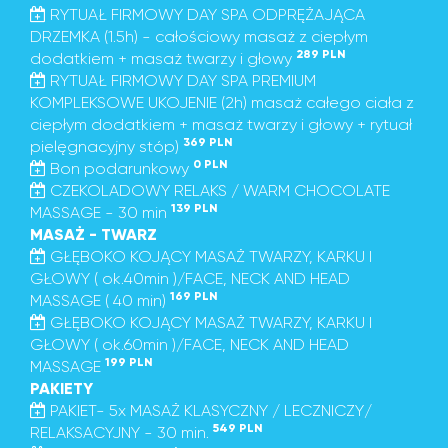
RYTUAŁ FIRMOWY DAY SPA ODPRĘŻAJĄCA
DRZEMKA (1.5h) - całościowy masaż z ciepłym
289 PLN
dodatkiem + masaż twarzy i głowy
RYTUAŁ FIRMOWY DAY SPA PREMIUM
KOMPLEKSOWE UKOJENIE (2h) masaż całego ciała z
ciepłym dodatkiem + masaż twarzy i głowy + rytuał
369 PLN
pielęgnacyjny stóp)
0 PLN
Bon podarunkowy
CZEKOLADOWY RELAKS / WARM CHOCOLATE
139 PLN
MASSAGE - 30 min
MASAŻ - TWARZ
GŁĘBOKO KOJĄCY MASAŻ TWARZY, KARKU I
GŁOWY ( ok.40min )/FACE, NECK AND HEAD
169 PLN
MASSAGE ( 40 min)
GŁĘBOKO KOJĄCY MASAŻ TWARZY, KARKU I
GŁOWY ( ok.60min )/FACE, NECK AND HEAD
199 PLN
MASSAGE
PAKIETY
PAKIET- 5x MASAŻ KLASYCZNY / LECZNICZY/
549 PLN
RELAKSACYJNY - 30 min.