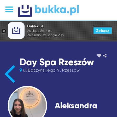
Bukka.pl
Zobacz
Asistapp Sp. z o.o.
Za darmo - w Google Play
Day Spa Rzeszów
ul. Baczyńskiego 4 , Rzeszów
Aleksandra