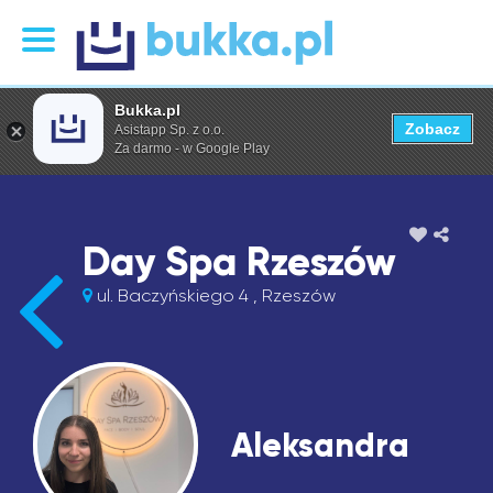
Bukka.pl
Zobacz
Asistapp Sp. z o.o.
Za darmo - w Google Play
Day Spa Rzeszów
ul. Baczyńskiego 4 , Rzeszów
Aleksandra