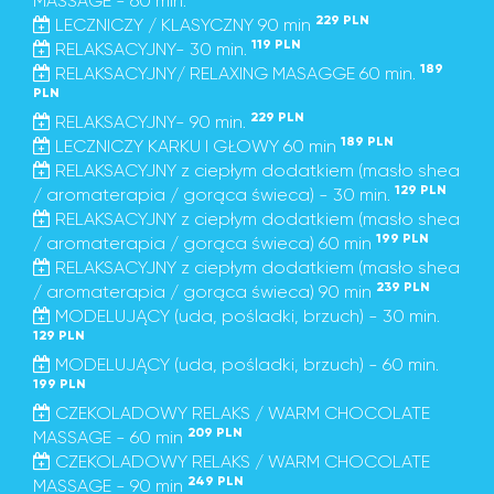
MASSAGE - 60 min.
229 PLN
LECZNICZY / KLASYCZNY 90 min
119 PLN
RELAKSACYJNY- 30 min.
189
RELAKSACYJNY/ RELAXING MASAGGE 60 min.
PLN
229 PLN
RELAKSACYJNY- 90 min.
189 PLN
LECZNICZY KARKU I GŁOWY 60 min
RELAKSACYJNY z ciepłym dodatkiem (masło shea
129 PLN
/ aromaterapia / gorąca świeca) - 30 min.
RELAKSACYJNY z ciepłym dodatkiem (masło shea
199 PLN
/ aromaterapia / gorąca świeca) 60 min
RELAKSACYJNY z ciepłym dodatkiem (masło shea
239 PLN
/ aromaterapia / gorąca świeca) 90 min
MODELUJĄCY (uda, pośladki, brzuch) - 30 min.
129 PLN
MODELUJĄCY (uda, pośladki, brzuch) - 60 min.
199 PLN
CZEKOLADOWY RELAKS / WARM CHOCOLATE
209 PLN
MASSAGE - 60 min
CZEKOLADOWY RELAKS / WARM CHOCOLATE
249 PLN
MASSAGE - 90 min