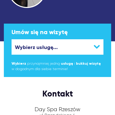
Umów się na wizytę
Wybierz
przynajmniej jedną
usługę
i
bukkuj wizytę
w dogodnym dla siebie terminie!
Kontakt
Day Spa Rzeszów