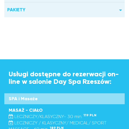
PAKIETY
Usługi dostępne do rezerwacji on-
line w salonie Day Spa Rzeszów:
SPA i Masaże
MASAŻ - CIAŁO
119 PLN
LECZNICZY/KLASYCZNY- 30 min.
LECZNICZY / KLASYCZNY/ MEDICAL/ SPORT
189 PLN