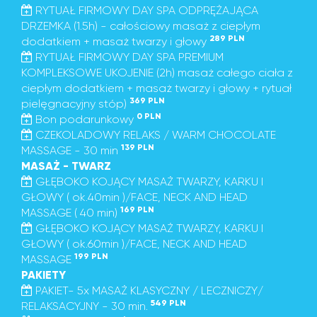
RYTUAŁ FIRMOWY DAY SPA ODPRĘŻAJĄCA
DRZEMKA (1.5h) - całościowy masaż z ciepłym
289 PLN
dodatkiem + masaż twarzy i głowy
RYTUAŁ FIRMOWY DAY SPA PREMIUM
KOMPLEKSOWE UKOJENIE (2h) masaż całego ciała z
ciepłym dodatkiem + masaż twarzy i głowy + rytuał
369 PLN
pielęgnacyjny stóp)
0 PLN
Bon podarunkowy
CZEKOLADOWY RELAKS / WARM CHOCOLATE
139 PLN
MASSAGE - 30 min
MASAŻ - TWARZ
GŁĘBOKO KOJĄCY MASAŻ TWARZY, KARKU I
GŁOWY ( ok.40min )/FACE, NECK AND HEAD
169 PLN
MASSAGE ( 40 min)
GŁĘBOKO KOJĄCY MASAŻ TWARZY, KARKU I
GŁOWY ( ok.60min )/FACE, NECK AND HEAD
199 PLN
MASSAGE
PAKIETY
PAKIET- 5x MASAŻ KLASYCZNY / LECZNICZY/
549 PLN
RELAKSACYJNY - 30 min.