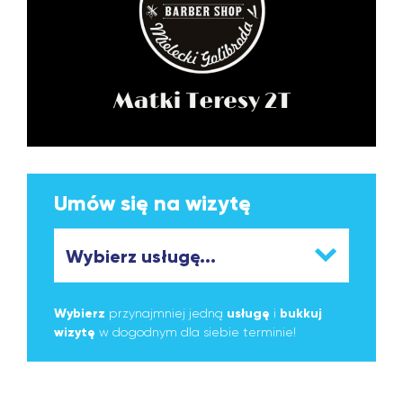
Umów się na wizytę
Wybierz
przynajmniej jedną
usługę
i
bukkuj
wizytę
w dogodnym dla siebie terminie!