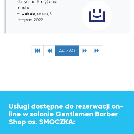
Klasyczne Strzyżenie
męskie
Jakub
, środa, 9
listopad 2022
44 z 60
Usługi dostępne do rezerwacji on-
line w salonie Gentlemen Barber
Shop os. SMOCZKA: