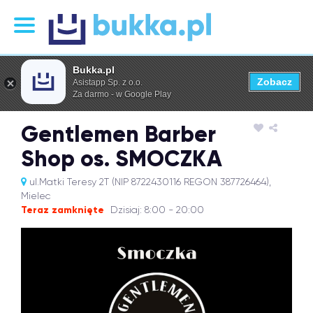
Bukka.pl
Zobacz
Asistapp Sp. z o.o.
Za darmo - w Google Play
Gentlemen Barber
Shop os. SMOCZKA
ul.Matki Teresy 2T (NIP 8722430116 REGON 387726464),
Mielec
Teraz zamknięte
Dzisiaj: 8:00 - 20:00