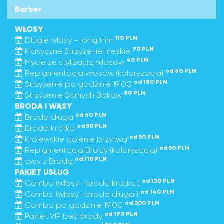
Barber
WŁOSY
110 PLN
Długie włosy - long trim
90 PLN
Klasyczne Strzyżenie męskie
40 PLN
Mycie ze stylizacją włosów
od 60 PLN
Repigmentacja włosów (koloryzacja)
od 180 PLN
Strzyżenie po godzinie 19:00
80 PLN
Strzyżenie Samych Boków
BRODA I WĄSY
od 60 PLN
Broda długa
od 50 PLN
Broda krótka
od 50 PLN
Królewskie golenie brzytwą
od 50 PLN
Repigmentacja Brody (koloryzacja)
od 110 PLN
Łysy z Brodą
PAKIET USŁUG
od 130 PLN
Combo (włosy +broda krótka )
od 140 PLN
Combo (włosy +broda długa )
od 200 PLN
Combo po godzinie 19:00
od 190 PLN
Pakiet VIP bez brody