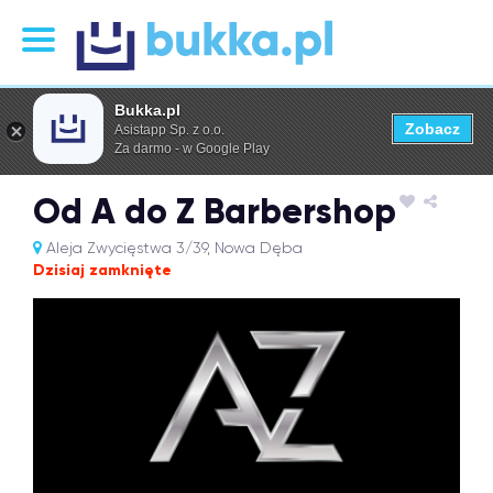
Bukka.pl
Zobacz
Asistapp Sp. z o.o.
Za darmo - w Google Play
Od A do Z Barbershop
Aleja Zwycięstwa 3/39, Nowa Dęba
Dzisiaj zamknięte