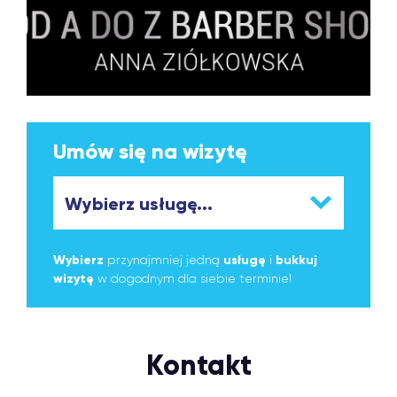
Umów się na wizytę
Wybierz
przynajmniej jedną
usługę
i
bukkuj
wizytę
w dogodnym dla siebie terminie!
Kontakt