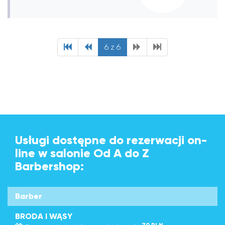
6 z 6
Usługi dostępne do rezerwacji on-
line w salonie Od A do Z
Barbershop:
Barber
BRODA I WĄSY