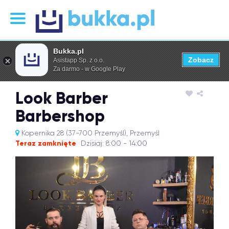
Bukka.pl
Zobacz
Asistapp Sp. z o.o.
Za darmo - w Google Play
Look Barber
Barbershop
Kopernika 28 (37-700 Przemyśl), Przemyśl
Teraz zamknięte
Dzisiaj: 8:00 - 14:00