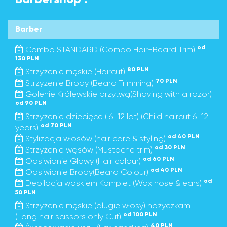
Barber
od
Combo STANDARD (Combo Hair+Beard Trim)
130 PLN
80 PLN
Strzyżenie męskie (Haircut)
70 PLN
Strzyżenie Brody (Beard Trimming)
Golenie Królewskie brzytwą(Shaving with a razor)
od 90 PLN
Strzyżenie dziecięce ( 6-12 lat) (Child haircut 6-12
od 70 PLN
years)
od 40 PLN
Stylizacja włosów (hair care & styling)
od 30 PLN
Strzyżenie wąsów (Mustache trim)
od 60 PLN
Odsiwianie Głowy (Hair colour)
od 40 PLN
Odsiwianie Brody(Beard Colour)
od
Depilacja woskiem Komplet (Wax nose & ears)
50 PLN
Strzyżenie męskie (długie włosy) nożyczkami
od 100 PLN
(Long hair scissors only Cut)
40 PLN