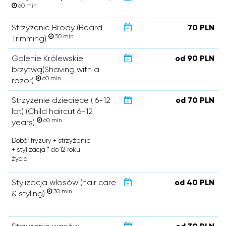
60 min
Strzyżenie Brody (Beard
70 PLN
30 min
Trimming)
Golenie Królewskie
od 90 PLN
brzytwą(Shaving with a
60 min
razor)
Strzyżenie dziecięce ( 6-12
od 70 PLN
lat) (Child haircut 6-12
60 min
years)
Dobór fryzury + strzyżenie
+ stylizacja * do 12 roku
życia
Stylizacja włosów (hair care
od 40 PLN
30 min
& styling)