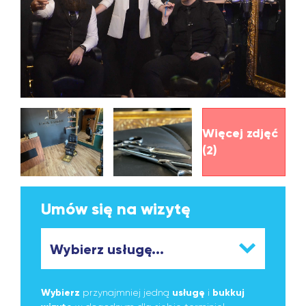
Więcej zdjęć
(2)
Umów się na wizytę
Wybierz
przynajmniej jedną
usługę
i
bukkuj