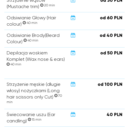
Strzyżenie wąsów
od 30 PLN
20 min
(Mustache trim)
Odsiwianie Głowy (Hair
od 60 PLN
40 min
colour)
Odsiwianie Brody(Beard
od 40 PLN
40 min
Colour)
Depilacja woskiem
od 50 PLN
Komplet (Wax nose & ears)
40 min
Strzyżenie męskie (długie
od 100 PLN
włosy) nożyczkami (Long
70
hair scissors only Cut)
min
Świecowanie uszu (Ear
40 PLN
15 min
candling)