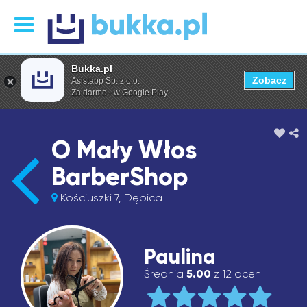
Bukka.pl
Zobacz
Asistapp Sp. z o.o.
Za darmo - w Google Play
O Mały Włos
BarberShop
Kościuszki 7, Dębica
Paulina
Średnia
5.00
z 12 ocen