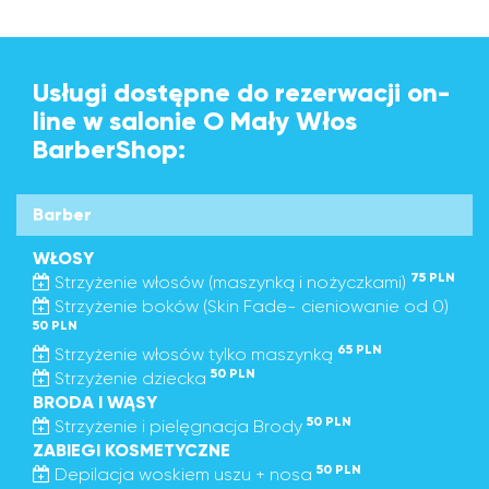
Usługi dostępne do rezerwacji on-
line w salonie O Mały Włos
BarberShop:
Barber
WŁOSY
75 PLN
Strzyżenie włosów (maszynką i nożyczkami)
Strzyżenie boków (Skin Fade- cieniowanie od 0)
50 PLN
65 PLN
Strzyżenie włosów tylko maszynką
50 PLN
Strzyżenie dziecka
BRODA I WĄSY
50 PLN
Strzyżenie i pielęgnacja Brody
ZABIEGI KOSMETYCZNE
50 PLN
Depilacja woskiem uszu + nosa