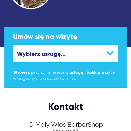
Umów się na wizytę
Wybierz
przynajmniej jedną
usługę
i
bukkuj wizytę
w dogodnym dla siebie terminie!
Kontakt
O Mały Włos BarberShop