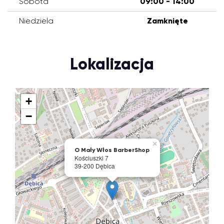
Sobota
09:00 - 14:00
Niedziela
Zamknięte
Lokalizacja
+
−
×
O Mały Włos BarberShop
Kościuszki 7
39-200 Dębica